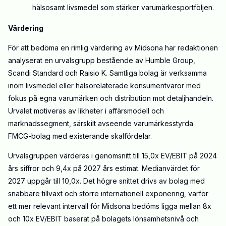
hälsosamt livsmedel som stärker varumärkesportföljen.
Värdering
För att bedöma en rimlig värdering av Midsona har redaktionen
analyserat en urvalsgrupp bestående av Humble Group,
Scandi Standard och Raisio K. Samtliga bolag är verksamma
inom livsmedel eller hälsorelaterade konsumentvaror med
fokus på egna varumärken och distribution mot detaljhandeln.
Urvalet motiveras av likheter i affärsmodell och
marknadssegment, särskilt avseende varumärkesstyrda
FMCG-bolag med existerande skalfördelar.
Urvalsgruppen värderas i genomsnitt till 15,0x EV/EBIT på 2024
års siffror och 9,4x på 2027 års estimat. Medianvärdet för
2027 uppgår till 10,0x. Det högre snittet drivs av bolag med
snabbare tillväxt och större internationell exponering, varför
ett mer relevant intervall för Midsona bedöms ligga mellan 8x
och 10x EV/EBIT baserat på bolagets lönsamhetsnivå och