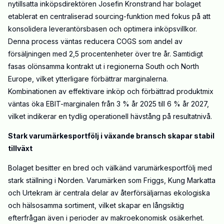
nytillsatta inköpsdirektören Josefin Kronstrand har bolaget
etablerat en centraliserad sourcing-funktion med fokus på att
konsolidera leverantörsbasen och optimera inköpsvillkor.
Denna process väntas reducera COGS som andel av
försäljningen med 2,5 procentenheter över tre år. Samtidigt
fasas olönsamma kontrakt ut i regionerna South och North
Europe, vilket ytterligare förbättrar marginalerna.
Kombinationen av effektivare inköp och förbättrad produktmix
väntas öka EBIT-marginalen från 3 % år 2025 till 6 % år 2027,
vilket indikerar en tydlig operationell hävstång på resultatnivå.
Stark varumärkesportfölj i växande bransch skapar stabil
tillväxt
Bolaget besitter en bred och välkänd varumärkesportfölj med
stark ställning i Norden. Varumärken som Friggs, Kung Markatta
och Urtekram är centrala delar av återförsäljarnas ekologiska
och hälsosamma sortiment, vilket skapar en långsiktig
efterfrågan även i perioder av makroekonomisk osäkerhet.