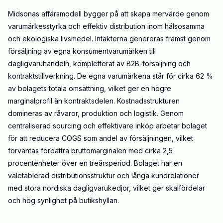
Midsonas affärsmodell bygger på att skapa mervärde genom
varumärkesstyrka och effektiv distribution inom hälsosamma
och ekologiska livsmedel. Intäkterna genereras främst genom
försäljning av egna konsumentvarumärken till
dagligvaruhandeln, kompletterat av B2B-försäljning och
kontraktstillverkning. De egna varumärkena står för cirka 62 %
av bolagets totala omsättning, vilket ger en högre
marginalprofil än kontraktsdelen. Kostnadsstrukturen
domineras av råvaror, produktion och logistik. Genom
centraliserad sourcing och effektivare inköp arbetar bolaget
för att reducera COGS som andel av försäljningen, vilket
förväntas förbättra bruttomarginalen med cirka 2,5
procentenheter över en treårsperiod. Bolaget har en
väletablerad distributionsstruktur och långa kundrelationer
med stora nordiska dagligvarukedjor, vilket ger skalfördelar
och hög synlighet på butikshyllan.