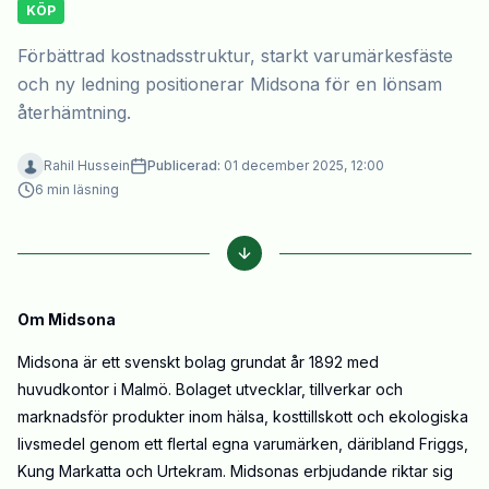
KÖP
Förbättrad kostnadsstruktur, starkt varumärkesfäste
och ny ledning positionerar Midsona för en lönsam
återhämtning.
Rahil Hussein
Publicerad:
01 december 2025, 12:00
6
min läsning
Om Midsona
Midsona är ett svenskt bolag grundat år 1892 med
huvudkontor i Malmö. Bolaget utvecklar, tillverkar och
marknadsför produkter inom hälsa, kosttillskott och ekologiska
livsmedel genom ett flertal egna varumärken, däribland Friggs,
Kung Markatta och Urtekram. Midsonas erbjudande riktar sig