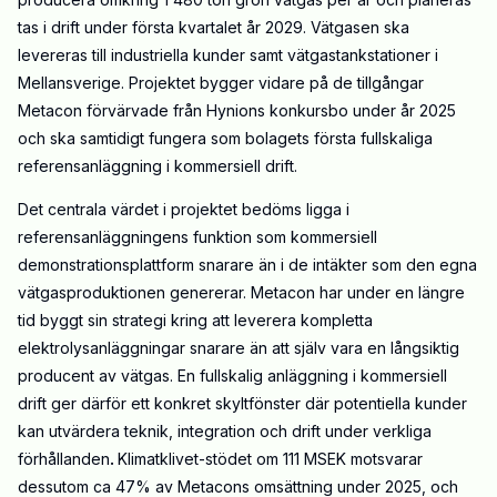
tas i drift under första kvartalet år 2029. Vätgasen ska
levereras till industriella kunder samt vätgastankstationer i
Mellansverige. Projektet bygger vidare på de tillgångar
Metacon förvärvade från Hynions konkursbo under år 2025
och ska samtidigt fungera som bolagets första fullskaliga
referensanläggning i kommersiell drift.
Det centrala värdet i projektet bedöms ligga i
referensanläggningens funktion som kommersiell
demonstrationsplattform snarare än i de intäkter som den egna
vätgasproduktionen genererar. Metacon har under en längre
tid byggt sin strategi kring att leverera kompletta
elektrolysanläggningar snarare än att själv vara en långsiktig
producent av vätgas. En fullskalig anläggning i kommersiell
drift ger därför ett konkret skyltfönster där potentiella kunder
kan utvärdera teknik, integration och drift under verkliga
förhållanden
.
Klimatklivet-stödet om 111 MSEK motsvarar
dessutom ca 47% av Metacons omsättning under 2025, och