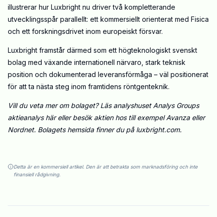
illustrerar hur Luxbright nu driver två kompletterande
utvecklingsspår parallellt: ett kommersiellt orienterat med Fisica
och ett forskningsdrivet inom europeiskt försvar.
Luxbright framstår därmed som ett högteknologiskt svenskt
bolag med växande internationell närvaro, stark teknisk
position och dokumenterad leveransförmåga – väl positionerat
för att ta nästa steg inom framtidens röntgenteknik.
Vill du veta mer om bolaget? Läs analyshuset Analys Groups
aktieanalys
här
eller besök aktien hos till exempel
Avanza
eller
Nordnet
. Bolagets hemsida finner du på
luxbright.com
.
Detta är en kommersiell artikel. Den är att betrakta som marknadsföring och inte
finansiell rådgivning.