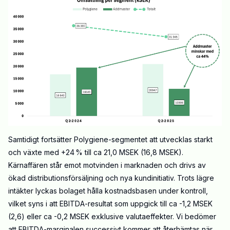
Samtidigt fortsätter Polygiene-segmentet att utvecklas starkt
och växte med +24 % till ca 21,0 MSEK (16,8 MSEK).
Kärnaffären står emot motvinden i marknaden och drivs av
ökad distributionsförsäljning och nya kundinitiativ. Trots lägre
intäkter lyckas bolaget hålla kostnadsbasen under kontroll,
vilket syns i att EBITDA-resultat som uppgick till ca -1,2 MSEK
(2,6) eller ca -0,2 MSEK exklusive valutaeffekter. Vi bedömer
att EBITDA-marginalen successivt kommer att återhämtas när