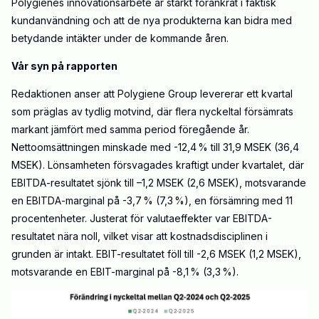
Polygienes innovationsarbete är starkt förankrat i faktisk
kundanvändning och att de nya produkterna kan bidra med
betydande intäkter under de kommande åren.
Vår syn på rapporten
Redaktionen anser att Polygiene Group levererar ett kvartal
som präglas av tydlig motvind, där flera nyckeltal försämrats
markant jämfört med samma period föregående år.
Nettoomsättningen minskade med -12,4 % till 31,9 MSEK (36,4
MSEK). Lönsamheten försvagades kraftigt under kvartalet, där
EBITDA-resultatet sjönk till –1,2 MSEK (2,6 MSEK), motsvarande
en EBITDA-marginal på -3,7 % (7,3 %), en försämring med 11
procentenheter. Justerat för valutaeffekter var EBITDA-
resultatet nära noll, vilket visar att kostnadsdisciplinen i
grunden är intakt. EBIT-resultatet föll till -2,6 MSEK (1,2 MSEK),
motsvarande en EBIT-marginal på -8,1 % (3,3 %).