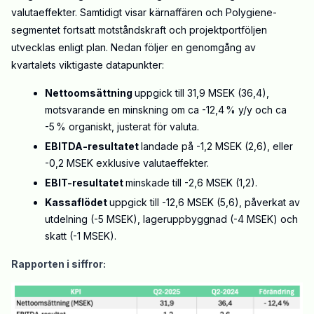
valutaeffekter. Samtidigt visar kärnaffären och Polygiene-
segmentet fortsatt motståndskraft och projektportföljen
utvecklas enligt plan. Nedan följer en genomgång av
kvartalets viktigaste datapunkter:
Nettoomsättning
uppgick till 31,9 MSEK (36,4),
motsvarande en minskning om ca -12,4 % y/y och ca
-5 % organiskt, justerat för valuta.
EBITDA-resultatet
landade på -1,2 MSEK (2,6), eller
-0,2 MSEK exklusive valutaeffekter.
EBIT-resultatet
minskade till -2,6 MSEK (1,2).
Kassaflödet
uppgick till -12,6 MSEK (5,6), påverkat av
utdelning (-5 MSEK), lageruppbyggnad (-4 MSEK) och
skatt (-1 MSEK).
Rapporten i siffror: