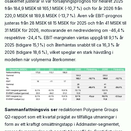
osäkerhet justerar vi vår försäljningsprognos för helåret 2025
från 184,9 MSEK till 165,1 MSEK (-10,7 %) och för år 2026 från
220,0 MSEK till 189,8 MSEK (-13,7 %). Även vår EBIT-prognos
justeras från 28 MSEK till 15 MSEK för 2025 och från 41 MSEK till
31 MSEK för 2026, motsvarande en nedrevidering om -46,4 %
respektive -24,4 %. EBIT-marginalen väntas uppgå till 9,1 % år
2025 (tidigare 15,1 %) och återhämtas snabbt till ca 16,3 % år
2026 (tidigare 18,6 %), vilket speglar en stark hävstång i
modellen när volymerna återkommer.
Sammanfattningsvis
ser
redaktionen Polygiene Groups
Q2-rapport som ett kvartal präglat av tillfälliga utmaningar i
form av ett kraftigt omsättningstapp i Addmaster-segmentet,