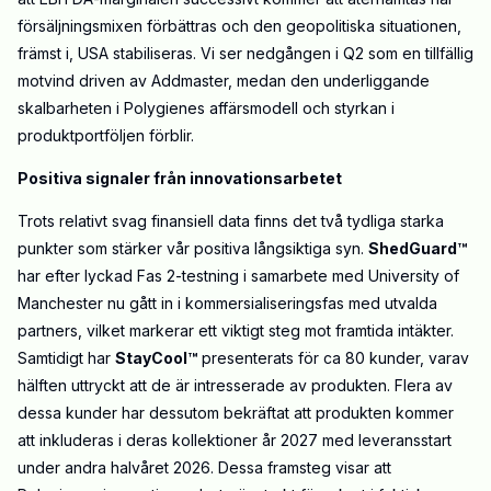
försäljningsmixen förbättras och den geopolitiska situationen,
främst i, USA stabiliseras. Vi ser nedgången i Q2 som en tillfällig
motvind driven av Addmaster, medan den underliggande
skalbarheten i Polygienes affärsmodell och styrkan i
produktportföljen förblir.
Positiva signaler från innovationsarbetet
Trots relativt svag finansiell data finns det två tydliga starka
punkter som stärker vår positiva långsiktiga syn.
ShedGuard™
har efter lyckad Fas 2-testning i samarbete med University of
Manchester nu gått in i kommersialiseringsfas med utvalda
partners, vilket markerar ett viktigt steg mot framtida intäkter.
Samtidigt har
StayCool™
presenterats för ca 80 kunder, varav
hälften uttryckt att de är intresserade av produkten. Flera av
dessa kunder har dessutom bekräftat att produkten kommer
att inkluderas i deras kollektioner år 2027 med leveransstart
under andra halvåret 2026. Dessa framsteg visar att