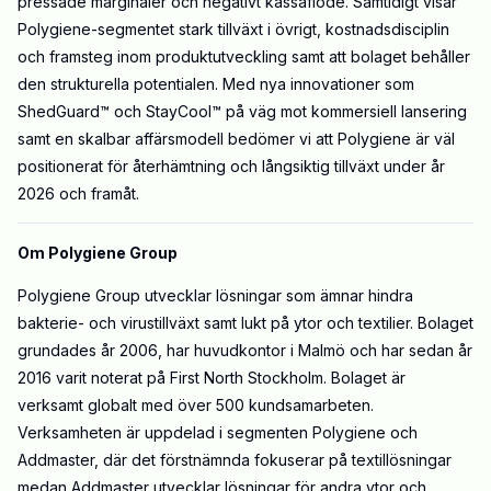
pressade marginaler och negativt kassaflöde. Samtidigt visar
Polygiene-segmentet stark tillväxt i övrigt, kostnadsdisciplin
och framsteg inom produktutveckling samt att bolaget behåller
den strukturella potentialen. Med nya innovationer som
ShedGuard™ och StayCool™ på väg mot kommersiell lansering
samt en skalbar affärsmodell bedömer vi att Polygiene är väl
positionerat för återhämtning och långsiktig tillväxt under år
2026 och framåt.
Om Polygiene Group
Polygiene Group utvecklar lösningar som ämnar hindra
bakterie- och virustillväxt samt lukt på ytor och textilier. Bolaget
grundades år 2006, har huvudkontor i Malmö och har sedan år
2016 varit noterat på First North Stockholm. Bolaget är
verksamt globalt med över 500 kundsamarbeten.
Verksamheten är uppdelad i segmenten Polygiene och
Addmaster, där det förstnämnda fokuserar på textillösningar
medan Addmaster utvecklar lösningar för andra ytor och