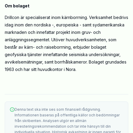
Om bolaget
Drillcon är specialiserat inom kärnborrning. Verksamhet bedrivs
idag inom den nordiska -, europeiska - samt sydamerikanska
marknaden och innefattar projekt inom gruv- och
anläggningssegmentet. Utöver huvudverksamheten, som
består av kärn- och raiseborrning, erbjuder bolaget
geofysiska tjänster innefattande seismiska undersökningar,
avvikelsemätningar, samt borrhålskameror. Bolaget grundades
1963 och har sitt huvudkontor i Nora.
Denna text ska inte ses som finansiell rådgivning.
Informationen baseras på offentliga källor och bedömningar
från skribenten. Analysen utgör en allmän
investeringsrekommendation och tar inte hänsyn till din
individuella situation. Historisk avkastning är ingen garanti för