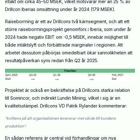
intäkt om cirka 45–50 MSEK, vilket motsvarar mer än 25 % av
Drillcon Iberias omsättning under år 2024 (179 MSEK).
Raiseborrning är ett av Drillcons två kärnsegment, och att ett
större raiseborrningsprojekt genomförs i Iberia, som under år
2024 hade negativ EBIT om -0,5 MSEK, innebär möjlighet till
både intäktslyft och förbättrade marginaler i regionen. Att
arbetet dessutom påbörjas omedelbart ökar sannolikheten att
resultatpåverkan syns redan från Q2 år 2025.
Projektet är också en bekräftelse på Drillcons starka relation
till Somincor, och indirekt Lundin Mining, vilket i sig är en
kvalitetsstämpel. Drillcons VD Patrik Rylander kommenterar:
“kvittens på att organisationen levererar mervärde till kundens
produktion”.
En sådan referens är central vid förhandlingar om nya