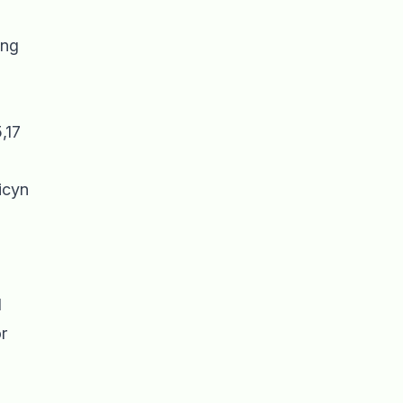
ing
,17
icyn
l
ör