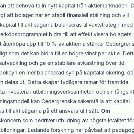
tan att behöva ta in nytt kapital från aktiemarknaden. 
 att bolaget har en stabil finansiell ställning och vill
apital till aktieägarna balanseras tillväxtstrategin med
erköpsprogrammet bidra till att effektivisera bolagets
t återköpa upp till 10 % av aktierna stärker Cedergren
t som det kan bidra till en högre vinst per aktie. Dett
ursutveckling och ge en stabilare avkastning över tid.
policyn en mer balanserad syn på kapitalallokering, dä
n delas ut. Detta skapar tydligare ramar för framtida
tta investera i utbildningsverksamheten och sin långsik
elningsmodell kan Cedergrenska säkerställa att kapital
 till aktieägarna på ett ansvarsfullt sätt.
Om
koncern som bedriver utbildning av högsta kvalitet fö
 utbildningar. Ledande forskning har påvisat att pedago