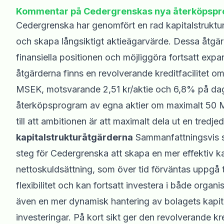
Kommentar på Cedergrenskas nya återköpspr
Cedergrenska har genomfört en rad kapitalstrukturåt
och skapa långsiktigt aktieägarvärde. Dessa åtgärd
finansiella positionen och möjliggöra fortsatt exp
åtgärderna finns en revolverande kreditfacilitet 
MSEK, motsvarande 2,51 kr/aktie och 6,8% på dage
återköpsprogram av egna aktier om maximalt 50 
till att ambitionen är att maximalt dela ut en tredj
kapitalstrukturåtgärderna
Sammanfattningsvis ser
steg för Cedergrenska att skapa en mer effektiv ka
nettoskuldsättning, som över tid förväntas uppgå ti
flexibilitet och kan fortsatt investera i både organ
även en mer dynamisk hantering av bolagets kapital
investeringar. På kort sikt ger den revolverande kr