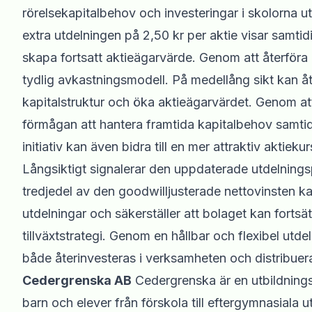
rörelsekapitalbehov och investeringar i skolorna u
extra utdelningen på 2,50 kr per aktie visar samtidigt
skapa fortsatt aktieägarvärde. Genom att återföra k
tydlig avkastningsmodell. På medellång sikt kan åt
kapitalstruktur och öka aktieägarvärdet. Genom at
förmågan att hantera framtida kapitalbehov samtidig
initiativ kan även bidra till en mer attraktiv aktiek
Långsiktigt signalerar den uppdaterade utdelnings
tredjedel av den goodwilljusterade nettovinsten ka
utdelningar och säkerställer att bolaget kan fortsä
tillväxtstrategi. Genom en hållbar och flexibel utd
både återinvesteras i verksamheten och distribueras
Cedergrenska AB
Cedergrenska är en utbildnings
barn och elever från förskola till eftergymnasiala