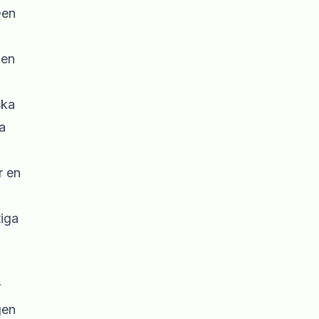
Den
 en
ska
a
r en
tiga
r
gen