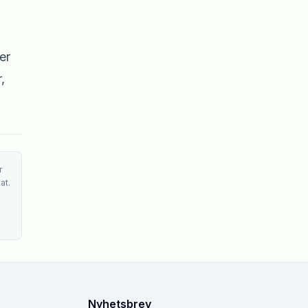
er
,
r
at.
Nyhetsbrev