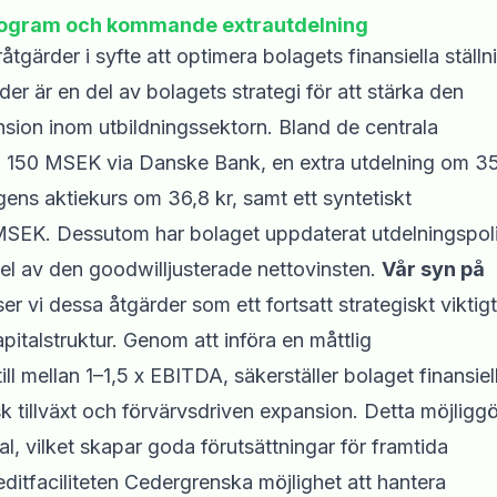
ogram och kommande extrautdelning
gärder i syfte att optimera bolagets finansiella ställn
er är en del av bolagets strategi för att stärka den
ansion inom utbildningssektorn. Bland de centrala
om 150 MSEK via Danske Bank, en extra utdelning om 35
ns aktiekurs om 36,8 kr, samt ett syntetiskt
MSEK. Dessutom har bolaget uppdaterat utdelningspol
edel av den goodwilljusterade nettovinsten.
Vår syn på
 vi dessa åtgärder som ett fortsatt strategiskt viktigt
pitalstruktur. Genom att införa en måttlig
ll mellan 1–1,5 x EBITDA, säkerställer bolaget finansiel
isk tillväxt och förvärvsdriven expansion. Detta möjligg
, vilket skapar goda förutsättningar för framtida
editfaciliteten Cedergrenska möjlighet att hantera