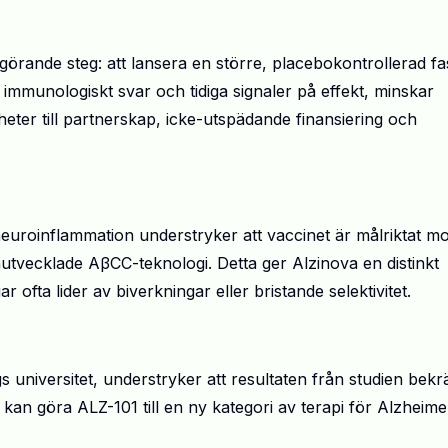
görande steg: att lansera en större, placebokontrollerad fa
immunologiskt svar och tidiga signaler på effekt, minskar
gheter till partnerskap, icke-utspädande finansiering och
euroinflammation
understryker att vaccinet är målriktat mo
enutvecklade AβCC-teknologi. Detta ger
Alzinova
en distinkt
fta lider av biverkningar eller bristande selektivitet.
 universitet, understryker att resultaten från studien bekrä
 kan göra ALZ-101 till en ny kategori av terapi för Alzheime