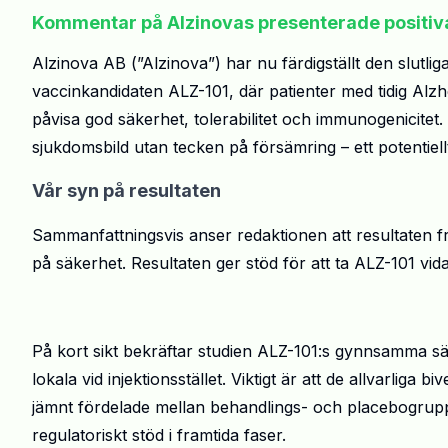
Kommentar på Alzinovas presenterade positiva r
Alzinova
AB (”
Alzinova
”) har nu färdigställt den slutl
vaccinkandidaten ALZ-101, där patienter med tidig Alzh
påvisa god säkerhet,
tolerabilitet
och
immunogenicitet
.
sjukdomsbild utan tecken på försämring – ett potentie
Vår syn på resultaten
Sammanfattningsvis anser redaktionen att resultaten 
på säkerhet. Resultaten ger stöd för att ta ALZ-101 vidar
På kort sikt bekräftar studien ALZ-101:s gynnsamma sä
lokala vid injektionsstället. Viktigt är att de allvarl
jämnt fördelade mellan behandlings- och placebogrupp
regulatoriskt stöd i framtida faser.