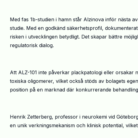
Med fas 1b-studien i hamn står
Alzinova
inför nästa av
studie. Med en godkänd säkerhetsprofil, dokumenterat 
risken i utvecklingen betydligt. Det skapar bättre möjli
regulatorisk dialog.
Att ALZ-101 inte påverkar plackpatologi eller orsakar
n
toxiska
oligomerer
, vilket också stöds av bolagets eg
position på en marknad där konkurrerande behandlingar o
Henrik Zetterberg, professor i neurokemi vid Göteborgs
en unik verkningsmekanism och klinisk potential, vilket