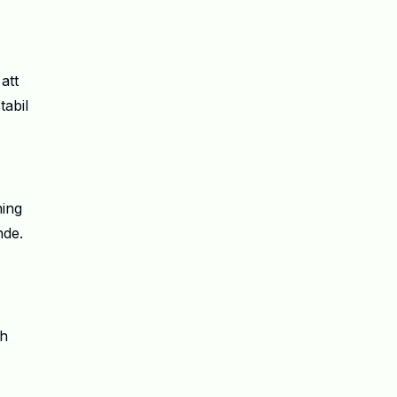
att
tabil
ning
nde.
ch