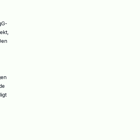
gG
-
ekt,
Den
gen
de
igt