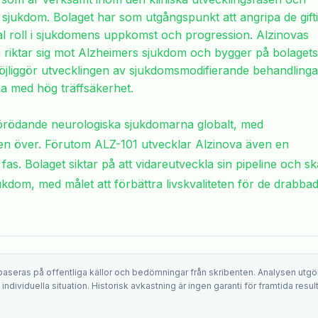
 sjukdom. Bolaget har som utgångspunkt att angripa de gift
l roll i sjukdomens uppkomst och progression. Alzinovas
m riktar sig mot Alzheimers sjukdom och bygger på bolagets
jliggör utvecklingen av sjukdomsmodifierande behandlinga
a med hög träffsäkerhet.
förödande neurologiska sjukdomarna globalt, med
en över. Förutom ALZ-101 utvecklar Alzinova även en
fas. Bolaget siktar på att vidareutveckla sin pipeline och s
ukdom, med målet att förbättra livskvaliteten för de drabba
 baseras på offentliga källor och bedömningar från skribenten. Analysen utgö
ndividuella situation. Historisk avkastning är ingen garanti för framtida result
.