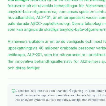
fokuserar på att utveckla behandlingar för Alzheimers
amyloid-beta-oligomererna, som anses spela en centra
huvudkandidat, ALZ-101, är ett terapeutiskt vaccin so
patenterade AβCC-peptidteknologi. Denna teknologi mö
som kan angripa de skadliga amyloid-beta-oligomerern
Alzheimers sjukdom är en av de vanligaste och mest 
uppskattningsvis 40 miljoner drabbade personer värld
antikropp, ALZ-201, som för närvarande är i preklinisk 
fler innovativa behandlingsalternativ för Alzheimers sj
och deras familjer.
Denna text ska inte ses som finansiell rådgivning. Informationen
en allmän investeringsrekommendation och tar inte hänsyn till din i
Alla analyser syftar till att vara objektiva, sakliga och transparenta