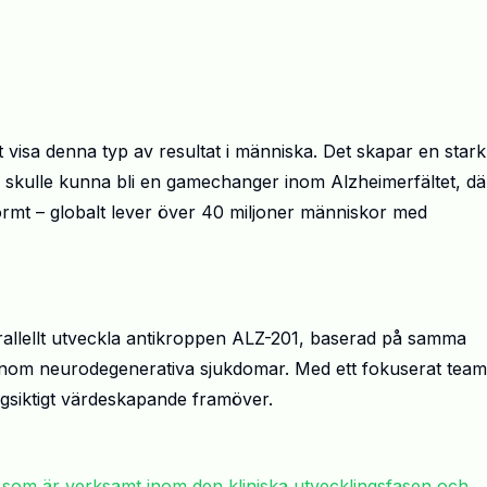
att visa denna typ av resultat i människa. Det skapar en stark
e skulle kunna bli en
gamechanger
inom Alzheimerfältet, dä
rmt – globalt lever över 40 miljoner människor med
arallellt utveckla antikroppen ALZ-201, baserad på samma
 inom neurodegenerativa sjukdomar. Med
ett fokuserat team
gsiktig
t
värdeskapande
framö
ver
.
 som är verksamt inom den kliniska utvecklingsfasen och