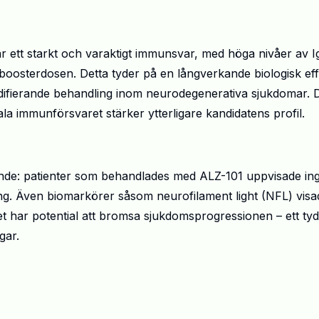
ar ett starkt och varaktigt immunsvar, med höga nivåer av
I
boosterdosen
. Detta tyder på en långverkande biologisk eff
odifierande behandling inom neurodegenerativa sjukdomar. 
la
immunförsvaret stärker ytterligare kandidatens profil.
rande: patienter som behandlades med ALZ-101 uppvisade in
jning. Även biomarkörer såsom
neurofilament
light
(NFL) visa
net har potential att bromsa sjukdomsprogressionen – ett tydl
gar.