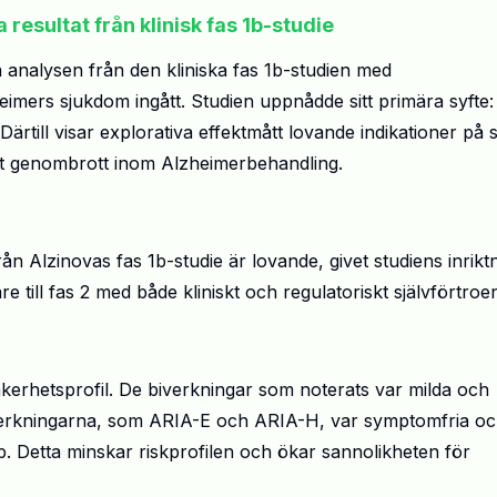
esultat från klinisk fas 1b-studie
iga analysen från den kliniska fas 1b-studien med
eimers sjukdom ingått. Studien uppnådde sitt primära syfte: 
 Därtill visar explorativa effektmått lovande indikationer på s
llt genombrott inom Alzheimerbehandling.
från
Alzinovas
fas 1b-studie är
lovande,
givet studiens inrikt
e till fas 2 med både kliniskt och regulatoriskt självförtroe
kerhetsprofil. De biverkningar som noterats var milda och
iga biverkningarna, som ARIA-E och ARIA-H, var symptomfria o
. Detta minskar riskprofilen och ökar sannolikheten för