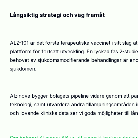
Långsiktig strategi och väg framåt
ALZ-101 är det första terapeutiska vaccinet i sitt slag 
plattform för fortsatt utveckling. En lyckad fas 2-studi
behovet av sjukdomsmodifierande behandlingar är eno
sjukdomen.
Alzinova
bygger
bolagets
pipeline vidare genom att p
teknologi, samt utvärdera andra tillämpningsområden
och lovande kliniska data ser vi goda möjligheter till lån
Om bolaget
Alzinova AB är ett svenskt biofarmabolag