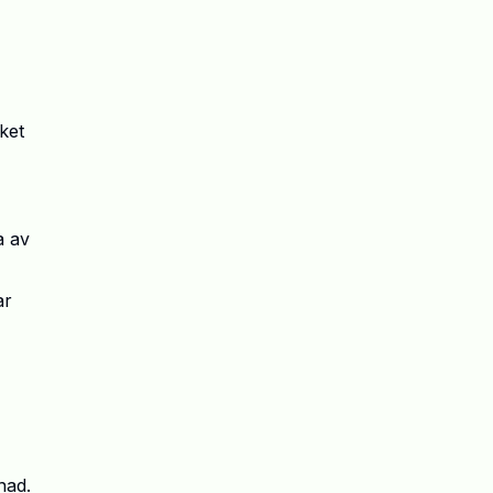
ket
a av
ar
nad.