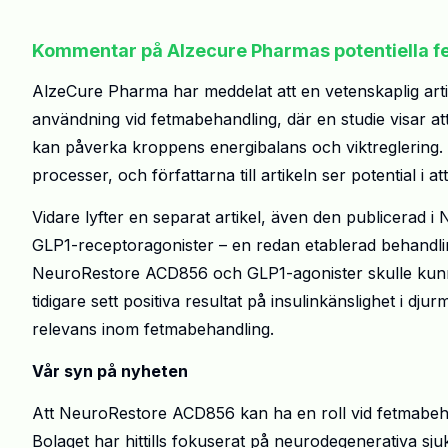
Kommentar på Alzecure Pharmas potentiella 
AlzeCure Pharma har meddelat att en vetenskaplig art
användning vid fetmabehandling, där en studie visar at
kan påverka kroppens energibalans och viktreglering. B
processer, och författarna till artikeln ser potential i a
Vidare lyfter en separat artikel, även den publicerad 
GLP1-receptoragonister – en redan etablerad behandlin
NeuroRestore ACD856 och GLP1-agonister skulle kunn
tidigare sett positiva resultat på insulinkänslighet i dj
relevans inom fetmabehandling.
Vår syn på nyheten
Att NeuroRestore ACD856 kan ha en roll vid fetmabeh
Bolaget har hittills fokuserat på neurodegenerativa 