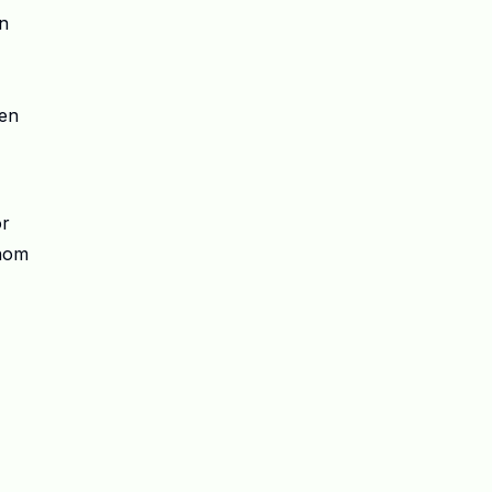
en
 en
ör
inom