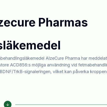
zecure Pharmas
släkemedel
abehandlingsläkemedel AlzeCure Pharma har meddelat
estore ACD856:s möjliga användning vid fetmabehandli
l i BDNF/TrkB-signaleringen, vilket kan påverka kroppen