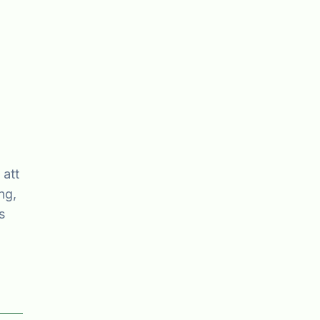
 att
ng,
s