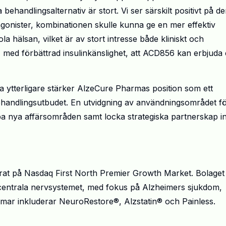
handlingsalternativ är stort. Vi ser särskilt positivt på d
gonister, kombinationen skulle kunna ge en mer effektiv
a hälsan, vilket är av stort intresse både kliniskt och
, med förbättrad insulinkänslighet, att ACD856 kan erbjuda
a ytterligare stärker AlzeCure Pharmas position som ett
behandlingsutbudet. En utvidgning av användningsområdet f
pa nya affärsområden samt locka strategiska partnerskap 
rat på Nasdaq First North Premier Growth Market. Bolaget
t centrala nervsystemet, med fokus på Alzheimers sjukdom,
rmar inkluderar NeuroRestore®, Alzstatin® och Painless.