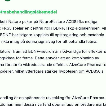
fetmabehandlingsläkemedel
ikel i Nature pekar på NeuroRestore ACD856:s möjliga
t FRS3 spelar en central roll i BDNF/TrkB-signaleringen, vil
DNF har tidigare kopplats till aptitreglering och metabola
tt rikta in sig på denna signalväg för att behandla fetma.
i Nature, fram att BDNF-neuron är nödvändiga för effektern
gsklass för fetma. Detta antyder att en kombination av
a förstärka viktreducerande effekter. AlzeCure Pharma h
urmodeller, vilket ytterligare stärker hypotesen om ACD856:s
andling är en spännande utveckling för AlzeCure Pharma.
sjukdomar, men dessa nya fynd öppnar upp en bredare mark