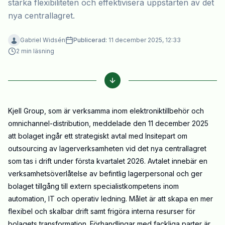
stärka flexibiliteten och effektivisera uppstarten av det
nya centrallagret.
Gabriel Widsén
Publicerad:
11 december 2025, 12:33
2
min läsning
Kjell Group, som är verksamma inom elektroniktillbehör och
omnichannel-distribution, meddelade den 11 december 2025
att bolaget ingår ett strategiskt avtal med Insitepart om
outsourcing av lagerverksamheten vid det nya centrallagret
som tas i drift under första kvartalet 2026. Avtalet innebär en
verksamhetsöverlåtelse av befintlig lagerpersonal och ger
bolaget tillgång till extern specialistkompetens inom
automation, IT och operativ ledning. Målet är att skapa en mer
flexibel och skalbar drift samt frigöra interna resurser för
bolagets transformation. Förhandlingar med fackliga parter är