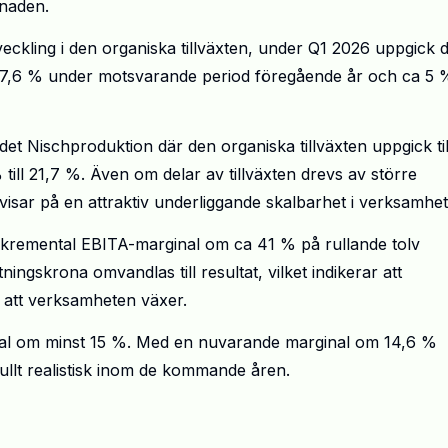
knaden.
veckling i den organiska tillväxten, under Q1 2026 uppgick 
 med 7,6 % under motsvarande period föregående år och ca 5 
t Nischproduktion där den organiska tillväxten uppgick til
ill 21,7 %. Även om delar av tillväxten drevs av större
isar på en attraktiv underliggande skalbarhet i verksamhet
 inkremental EBITA-marginal om ca 41 % på rullande tolv
ingskrona omvandlas till resultat, vilket indikerar att
d att verksamheten växer.
inal om minst 15 %. Med en nuvarande marginal om 14,6 %
llt realistisk inom de kommande åren.