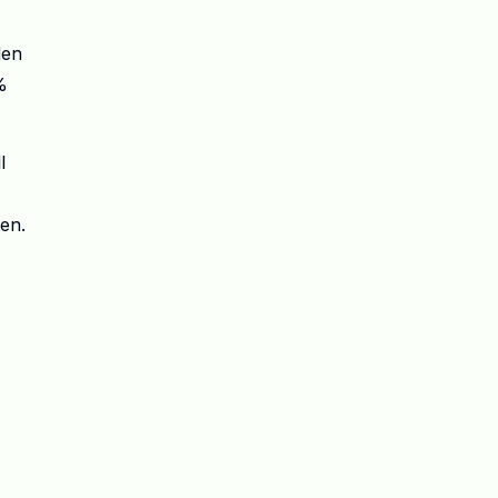
den
%
l
en.