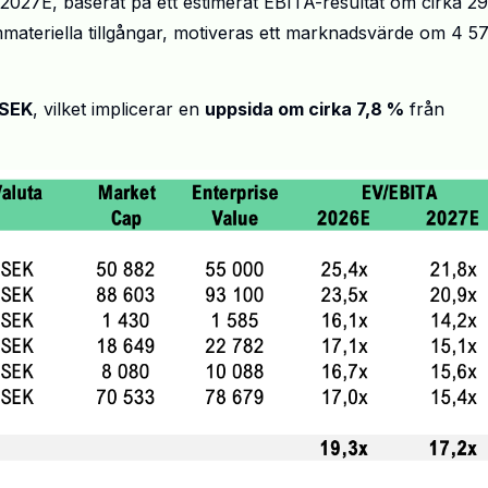
027E, baserat på ett estimerat EBITA-resultat om cirka 2
materiella tillgångar, motiveras ett marknadsvärde om 4 5
 SEK
, vilket implicerar en
uppsida om cirka 7,8 %
från