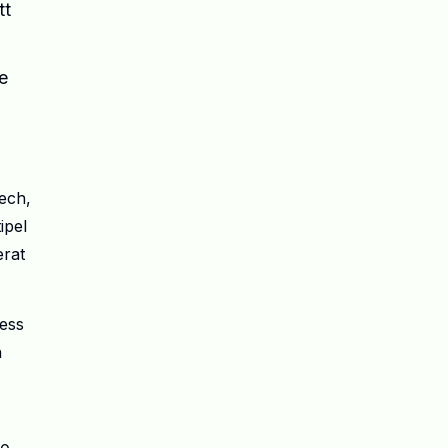
tt
e
ech,
ipel
erat
dess
n