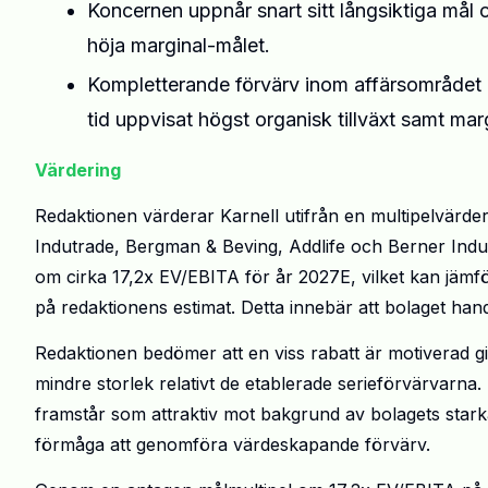
Koncernen uppnår snart sitt långsiktiga mål 
höja marginal-målet.
Kompletterande förvärv inom affärsområdet
tid uppvisat högst organisk tillväxt samt ma
Värdering
Redaktionen värderar Karnell utifrån en multipelvärd
Indutrade, Bergman & Beving, Addlife och Berner Indust
om cirka 17,2x EV/EBITA för år 2027E, vilket kan jämf
på redaktionens estimat. Detta innebär att bolaget han
Redaktionen bedömer att en viss rabatt är motiverad g
mindre storlek relativt de etablerade serieförvärvarna
framstår som attraktiv mot bakgrund av bolagets star
förmåga att genomföra värdeskapande förvärv.