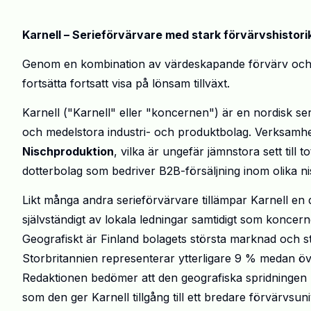
Karnell – Serieförvärvare med stark förvärvshistorik
Genom en kombination av värdeskapande förvärv och för
fortsätta fortsatt visa på lönsam tillväxt.
Karnell ("Karnell" eller "koncernen") är en nordisk s
och medelstora industri- och produktbolag. Verksamhe
Nischproduktion
, vilka är ungefär jämnstora sett till 
dotterbolag som bedriver B2B-försäljning inom olika n
Likt många andra serieförvärvare tillämpar Karnell en 
självständigt av lokala ledningar samtidigt som koncer
Geografiskt är Finland bolagets största marknad och s
Storbritannien representerar ytterligare 9 % medan öv
Redaktionen bedömer att den geografiska spridningen bi
som den ger Karnell tillgång till ett bredare förvärvsu