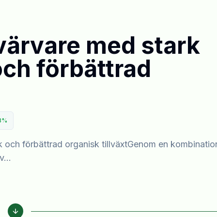
rvärvare med stark
och förbättrad
8
%
ik och förbättrad organisk tillväxtGenom en kombinatio
...