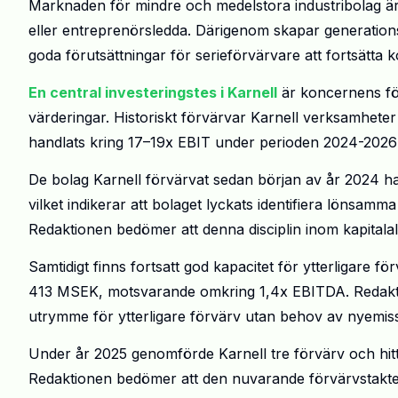
Marknaden för mindre och medelstora industribolag är
eller entreprenörsledda. Därigenom skapar generations
goda förutsättningar för serieförvärvare att fortsätta
En central investeringstes i Karnell
är koncernens för
värderingar. Historiskt förvärvar Karnell verksamheter 
handlats kring 17–19x EBIT under perioden 2024-2026 
De bolag Karnell förvärvat sedan början av år 2024 ha
vilket indikerar att bolaget lyckats identifiera lönsa
Redaktionen bedömer att denna disciplin inom kapitalall
Samtidigt finns fortsatt god kapacitet för ytterligare f
413 MSEK, motsvarande omkring 1,4x EBITDA. Redakt
utrymme för ytterligare förvärv utan behov av nyemiss
Under år 2025 genomförde Karnell tre förvärv och hitti
Redaktionen bedömer att den nuvarande förvärvstakten 