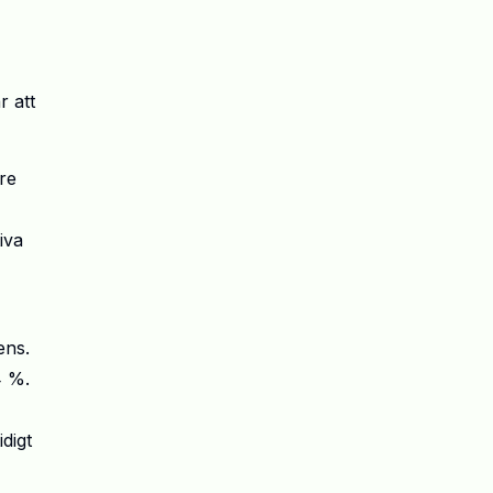
r att
re
iva
ens.
4 %.
digt