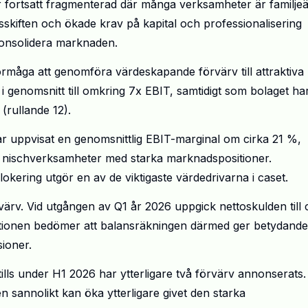
 fortsatt fragmenterad där många verksamheter är familje
skiften och ökade krav på kapital och professionalisering
 konsolidera marknaden.
måga att genomföra värdeskapande förvärv till attraktiva
i genomsnitt till omkring 7x EBIT, samtidigt som bolaget ha
(rullande 12).
r uppvisat en genomsnittlig EBIT-marginal om cirka 21 %,
mma nischverksamheter med starka marknadspositioner.
okering utgör en av de viktigaste värdedrivarna i caset.
örvärv. Vid utgången av Q1 år 2026 uppgick nettoskulden till 
ionen bedömer att balansräkningen därmed ger betydande
ioner.
lls under H1 2026 har ytterligare två förvärv annonserats.
sannolikt kan öka ytterligare givet den starka