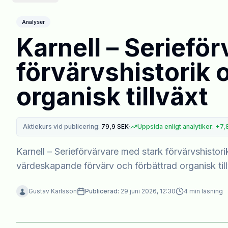
Analyser
Karnell – Seriefö
förvärvshistorik 
organisk tillväxt
Aktiekurs vid publicering:
79,9
SEK
·
Uppsida enligt analytiker
:
+
7,
Karnell – Serieförvärvare med stark förvärvshistor
värdeskapande förvärv och förbättrad organisk tillv
Gustav Karlsson
Publicerad:
29 juni 2026, 12:30
4
min läsning