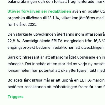
balansräkningen och den fortsatt fragmenterade mar
Utöver förvärven ser redaktionen
även en positiv ut
organiska tillväxten till 13,1 %, vilket kan jämföras
för helåret 2025.
Den starkaste utvecklingen återfanns inom affärsområde
22,8 %. Samtidigt ökade EBITA-marginalen från 16,8 % t
engångsprojekt bedömer redaktionen att utvecklingen v
Särskilt intressant är att affärsområdet uppvisade en
månader. Det innebär att en stor del av varje ny omsättn
lönsamheten har potential att öka ytterligare i takt me
Bolagets långsiktiga mål är att uppnå en EBITA-marg
bedömer redaktionen att målsättningen framstår som fu
Triggers