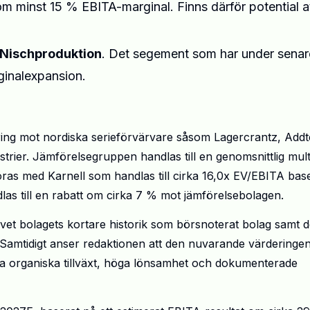
om minst 15 % EBITA-marginal. Finns därför potential a
Nischproduktion
. Det segement som har under senar
rginalexpansion.
ering mot nordiska serieförvärvare såsom Lagercrantz, Addt
rier. Jämförelsegruppen handlas till en genomsnittlig mult
öras med Karnell som handlas till cirka 16,0x EV/EBITA bas
dlas till en rabatt om cirka 7 % mot jämförelsebolagen.
ivet bolagets kortare historik som börsnoterat bolag samt 
. Samtidigt anser redaktionen att den nuvarande värderinge
ka organiska tillväxt, höga lönsamhet och dokumenterade