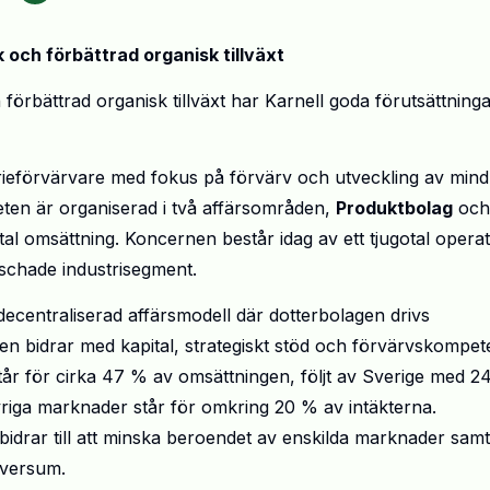
 och förbättrad organisk tillväxt
bättrad organisk tillväxt har Karnell goda förutsättninga
erieförvärvare med fokus på förvärv och utveckling av mind
ten är organiserad i två affärsområden,
Produktbolag
och
total omsättning. Koncernen består idag av ett tjugotal operat
ischade industrisegment.
decentraliserad affärsmodell där dotterbolagen drivs
nen bidrar med kapital, strategiskt stöd och förvärvskompet
tår för cirka 47 % av omsättningen, följt av Sverige med 2
riga marknader står för omkring 20 % av intäkterna.
drar till att minska beroendet av enskilda marknader samti
niversum.