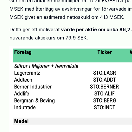
Genom en antagen målmultipel om 17,2x EV/EBITA på 2
MSEK med återlägg av avskrivningar för förvärvade im
MSEK givet en estimerad nettoskuld om 413 MSEK.
Detta ger ett motiverat
värde per aktie om cirka 86,2
nuvarande aktiekurs om 79,9 SEK.