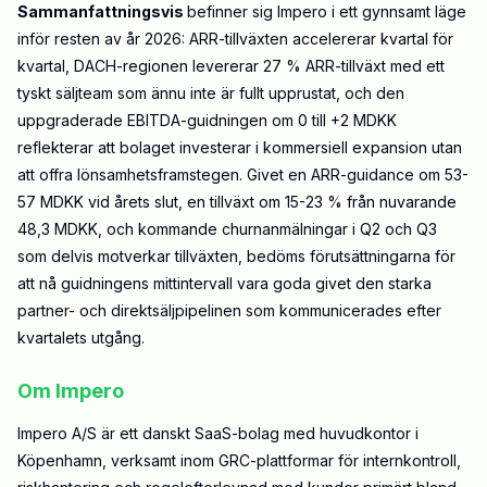
Sammanfattningsvis
befinner sig Impero i ett gynnsamt läge
inför resten av år 2026: ARR-tillväxten accelererar kvartal för
kvartal, DACH-regionen levererar 27 % ARR-tillväxt med ett
tyskt säljteam som ännu inte är fullt upprustat, och den
uppgraderade EBITDA-guidningen om 0 till +2 MDKK
reflekterar att bolaget investerar i kommersiell expansion utan
att offra lönsamhetsframstegen. Givet en ARR-guidance om 53-
57 MDKK vid årets slut, en tillväxt om 15-23 % från nuvarande
48,3 MDKK, och kommande churnanmälningar i Q2 och Q3
som delvis motverkar tillväxten, bedöms förutsättningarna för
att nå guidningens mittintervall vara goda givet den starka
partner- och direktsäljpipelinen som kommunicerades efter
kvartalets utgång.
Om Impero
Impero A/S är ett danskt SaaS-bolag med huvudkontor i
Köpenhamn, verksamt inom GRC-plattformar för internkontroll,