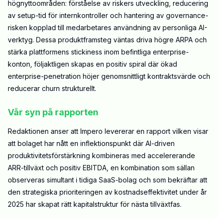
högnyttoområden: förståelse av riskers utveckling, reducering
av setup-tid för internkontroller och hantering av governance-
risken kopplad till medarbetares användning av personliga AI-
verktyg. Dessa produktframsteg väntas driva högre ARPA och
stärka plattformens stickiness inom befintliga enterprise-
konton, följaktligen skapas en positiv spiral där ökad
enterprise-penetration höjer genomsnittligt kontraktsvärde och
reducerar churn strukturellt.
Vår syn på rapporten
Redaktionen anser att Impero levererar en rapport vilken visar
att bolaget har nått en inflektionspunkt där AI-driven
produktivitetsförstärkning kombineras med accelererande
ARR-tillväxt och positiv EBITDA, en kombination som sällan
observeras simultant i tidiga SaaS-bolag och som bekräftar att
den strategiska prioriteringen av kostnadseffektivitet under år
2025 har skapat rätt kapitalstruktur för nästa tillväxtfas.