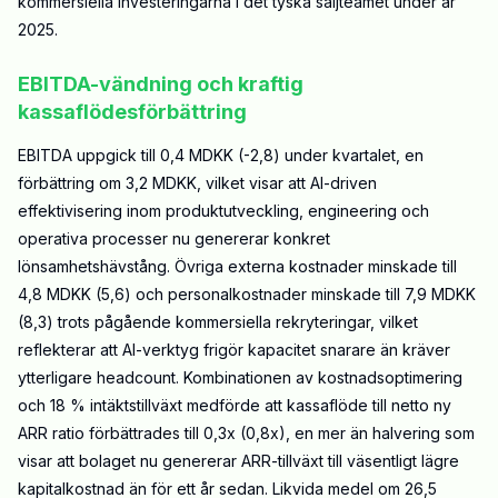
kommersiella investeringarna i det tyska säljteamet under år
2025.
EBITDA-vändning och kraftig
kassaflödesförbättring
EBITDA uppgick till 0,4 MDKK (-2,8) under kvartalet, en
förbättring om 3,2 MDKK, vilket visar att AI-driven
effektivisering inom produktutveckling, engineering och
operativa processer nu genererar konkret
lönsamhetshävstång. Övriga externa kostnader minskade till
4,8 MDKK (5,6) och personalkostnader minskade till 7,9 MDKK
(8,3) trots pågående kommersiella rekryteringar, vilket
reflekterar att AI-verktyg frigör kapacitet snarare än kräver
ytterligare headcount. Kombinationen av kostnadsoptimering
och 18 % intäktstillväxt medförde att kassaflöde till netto ny
ARR ratio förbättrades till 0,3x (0,8x), en mer än halvering som
visar att bolaget nu genererar ARR-tillväxt till väsentligt lägre
kapitalkostnad än för ett år sedan. Likvida medel om 26,5