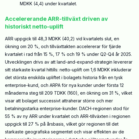
MDKK (4,4) under kvartalet.
Accelererande ARR-tillväxt driven av
historiskt netto-uplift
ARR uppgick till 48,3 MDKK (40,2) vid kvartalets slut, en
ökning om 20 %, och tillväxttakten accelererar för fjärde
kvartalet i rad från 15 %, 17 % och 19 % under Q2-Q4 år 2025.
Utvecklingen drivs av att land-and-expand-strategin levererar
sitt starkaste kvartal hittills: netto-uplift om 1,6 MDKK inkluderar
det största enskilda upliftet i bolagets historia från en tysk
enterprise-kund, och ARPA för nya kunder under första 12
månaderna steg till 209 TDKK (160), en ökning om 31 %, vilket
visar att bolaget successivt attraherar större och mer
betalningsstarka enterprise-kunder. DACH-regionen stod för
55 % av ny ARR under kvartalet och ARR-tillväxten i regionen
uppgick till 27 % på årsbasis, vilket gör regionen till det
starkaste geografiska segmentet och visar effekten av de