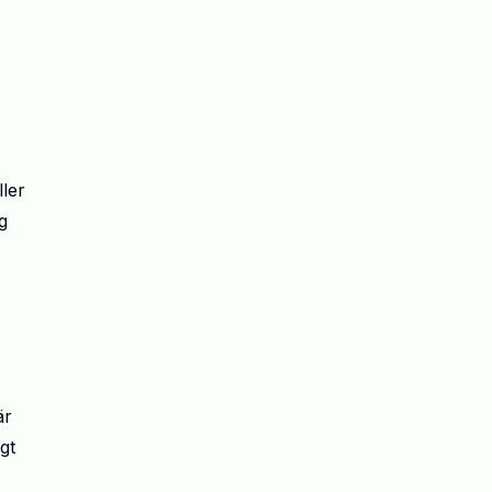
ller
g
är
gt