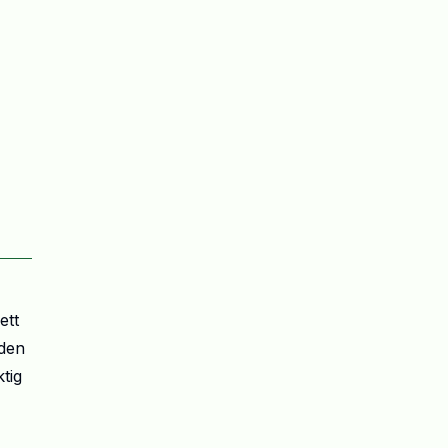
ett
aden
tig