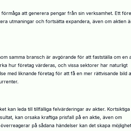
s förmåga att generera pengar från sin verksamhet. Ett för
ntera utmaningar och fortsätta expandera, även om aktien ä
inom samma bransch är avgörande för att fastställa om en a
ka hur företag värderas, och vissa sektorer har naturligt
else med liknande företag för att få en mer rättvisande bild 
urrenter.
an leda till tillfälliga felvärderingar av aktier. Kortsiktiga
ultat, kan orsaka kraftiga prisfall på en aktie, även om
n överreagerar på sådana händelser kan det skapa möjlighe