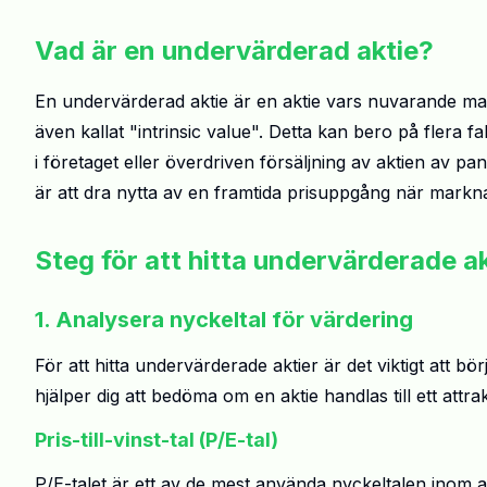
Vad är en undervärderad aktie?
En undervärderad aktie är en aktie vars nuvarande mar
även kallat "intrinsic value". Detta kan bero på flera f
i företaget eller överdriven försäljning av aktien av p
är att dra nytta av en framtida prisuppgång när markna
Steg för att hitta undervärderade ak
1. Analysera nyckeltal för värdering
För att hitta undervärderade aktier är det viktigt att 
hjälper dig att bedöma om en aktie handlas till ett attra
Pris-till-vinst-tal (P/E-tal)
P/E-talet är ett av de mest använda nyckeltalen inom ak