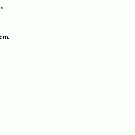
är
orn.