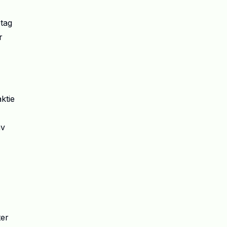
etag
r
ktie
av
ter