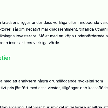
knadspris ligger under dess verkliga eller inneboende vär
aktorer, såsom negativt marknadssentiment, tillfälliga utman
anikslagna investerare. Målet med att köpa undervärderade a
den inser aktiens verkliga värde.
tier
börja med att analysera några grundläggande nyckeltal som
ktivt pris jämfört med dess vinster, tillgångar och kassaflöde
tievärdering. Det visar hur mycket investerare är villiga att