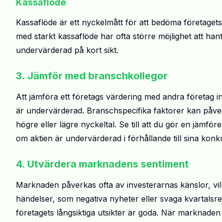
Kassaflöde
Kassaflöde är ett nyckelmått för att bedöma företaget
med starkt kassaflöde har ofta större möjlighet att ha
undervärderad på kort sikt.
3. Jämför med branschkollegor
Att jämföra ett företags värdering med andra företag 
är undervärderad. Branschspecifika faktorer kan påver
högre eller lägre nyckeltal. Se till att du gör en jämför
om aktien är undervärderad i förhållande till sina konk
4. Utvärdera marknadens sentiment
Marknaden påverkas ofta av investerarnas känslor, vilket k
händelser, som negativa nyheter eller svaga kvartalsres
företagets långsiktiga utsikter är goda. När marknade