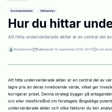
Kunskapsbanken
Aktieanalys
Hur du hittar und
Att hitta undervärderade aktier är en central del a
Redaktionen
Publicerad:
19 september 2024, 19:07
5
min läsn
Att hitta undervärderade aktier är en central del av värd
lägre pris än deras inneboende värde, vilket ger invest
korrigerar priset. Denna strategi bygger på antagandet
oro eller missförstånd om företagets långsiktiga potenti
undervärderade aktier och vilka faktorer du bör analys