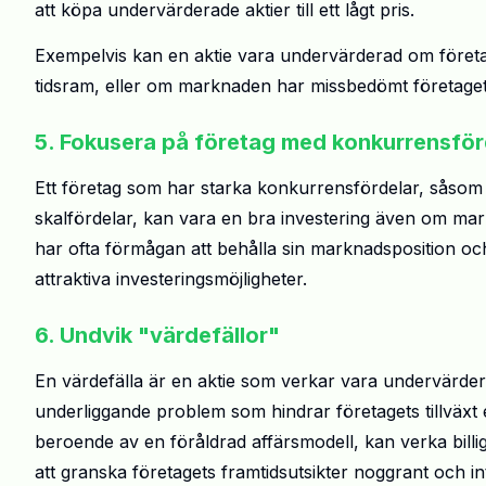
att köpa undervärderade aktier till ett lågt pris.
Exempelvis kan en aktie vara undervärderad om företage
tidsram, eller om marknaden har missbedömt företagets 
5. Fokusera på företag med konkurrensför
Ett företag som har starka konkurrensfördelar, såsom e
skalfördelar, kan vara en bra investering även om mark
har ofta förmågan att behålla sin marknadsposition och g
attraktiva investeringsmöjligheter.
6. Undvik "värdefällor"
En värdefälla är en aktie som verkar vara undervärder
underliggande problem som hindrar företagets tillväxt el
beroende av en föråldrad affärsmodell, kan verka billig
att granska företagets framtidsutsikter noggrant och int