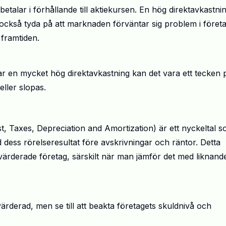
betalar i förhållande till aktiekursen. En hög direktavkastni
 också tyda på att marknaden förväntar sig problem i föret
 framtiden.
ar en mycket hög direktavkastning kan det vara ett tecken 
ller slopas.
t, Taxes, Depreciation and Amortization) är ett nyckeltal 
 dess rörelseresultat före avskrivningar och räntor. Detta
rvärderade företag, särskilt när man jämför det med liknand
värderad, men se till att beakta företagets skuldnivå och