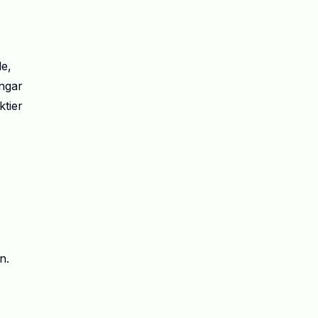
de,
ingar
ktier
n.