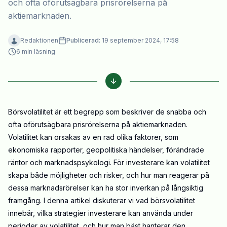
och ofta oförutsägbara prisrörelserna på
aktiemarknaden.
Redaktionen
Publicerad:
19 september 2024, 17:58
6
min läsning
Börsvolatilitet är ett begrepp som beskriver de snabba och
ofta oförutsägbara prisrörelserna på aktiemarknaden.
Volatilitet kan orsakas av en rad olika faktorer, som
ekonomiska rapporter, geopolitiska händelser, förändrade
räntor och marknadspsykologi. För investerare kan volatilitet
skapa både möjligheter och risker, och hur man reagerar på
dessa marknadsrörelser kan ha stor inverkan på långsiktig
framgång. I denna artikel diskuterar vi vad börsvolatilitet
innebär, vilka strategier investerare kan använda under
perioder av volatilitet, och hur man bäst hanterar den