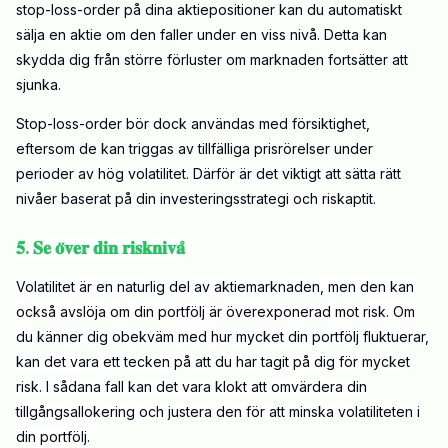
stop-loss-order på dina aktiepositioner kan du automatiskt
sälja en aktie om den faller under en viss nivå. Detta kan
skydda dig från större förluster om marknaden fortsätter att
sjunka.
Stop-loss-order bör dock användas med försiktighet,
eftersom de kan triggas av tillfälliga prisrörelser under
perioder av hög volatilitet. Därför är det viktigt att sätta rätt
nivåer baserat på din investeringsstrategi och riskaptit.
𝟓. 𝐒𝐞 𝐨̈𝐯𝐞𝐫 𝐝𝐢𝐧 𝐫𝐢𝐬𝐤𝐧𝐢𝐯𝐚̊
Volatilitet är en naturlig del av aktiemarknaden, men den kan
också avslöja om din portfölj är överexponerad mot risk. Om
du känner dig obekväm med hur mycket din portfölj fluktuerar,
kan det vara ett tecken på att du har tagit på dig för mycket
risk. I sådana fall kan det vara klokt att omvärdera din
tillgångsallokering och justera den för att minska volatiliteten i
din portfölj.