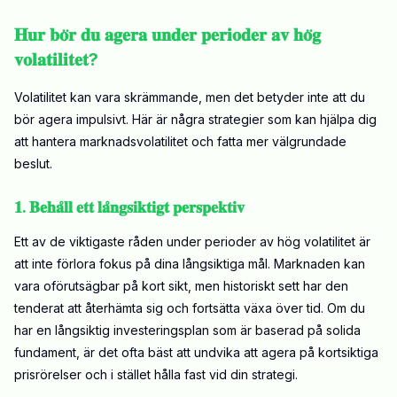
𝐇𝐮𝐫 𝐛𝐨̈𝐫 𝐝𝐮 𝐚𝐠𝐞𝐫𝐚 𝐮𝐧𝐝𝐞𝐫 𝐩𝐞𝐫𝐢𝐨𝐝𝐞𝐫 𝐚𝐯 𝐡𝐨̈𝐠
𝐯𝐨𝐥𝐚𝐭𝐢𝐥𝐢𝐭𝐞𝐭?
Volatilitet kan vara skrämmande, men det betyder inte att du
bör agera impulsivt. Här är några strategier som kan hjälpa dig
att hantera marknadsvolatilitet och fatta mer välgrundade
beslut.
𝟏. 𝐁𝐞𝐡𝐚̊𝐥𝐥 𝐞𝐭𝐭 𝐥𝐚̊𝐧𝐠𝐬𝐢𝐤𝐭𝐢𝐠𝐭 𝐩𝐞𝐫𝐬𝐩𝐞𝐤𝐭𝐢𝐯
Ett av de viktigaste råden under perioder av hög volatilitet är
att inte förlora fokus på dina långsiktiga mål. Marknaden kan
vara oförutsägbar på kort sikt, men historiskt sett har den
tenderat att återhämta sig och fortsätta växa över tid. Om du
har en långsiktig investeringsplan som är baserad på solida
fundament, är det ofta bäst att undvika att agera på kortsiktiga
prisrörelser och i stället hålla fast vid din strategi.