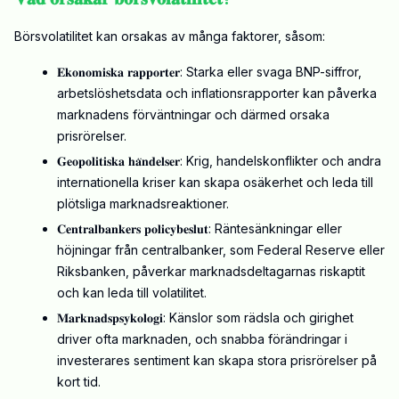
Börsvolatilitet kan orsakas av många faktorer, såsom:
𝐄𝐤𝐨𝐧𝐨𝐦𝐢𝐬𝐤𝐚 𝐫𝐚𝐩𝐩𝐨𝐫𝐭𝐞𝐫:
Starka eller svaga BNP-siffror,
arbetslöshetsdata och inflationsrapporter kan påverka
marknadens förväntningar och därmed orsaka
prisrörelser.
𝐆𝐞𝐨𝐩𝐨𝐥𝐢𝐭𝐢𝐬𝐤𝐚 𝐡𝐚̈𝐧𝐝𝐞𝐥𝐬𝐞𝐫:
Krig, handelskonflikter och andra
internationella kriser kan skapa osäkerhet och leda till
plötsliga marknadsreaktioner.
𝐂𝐞𝐧𝐭𝐫𝐚𝐥𝐛𝐚𝐧𝐤𝐞𝐫𝐬 𝐩𝐨𝐥𝐢𝐜𝐲𝐛𝐞𝐬𝐥𝐮𝐭:
Räntesänkningar eller
höjningar från centralbanker, som Federal Reserve eller
Riksbanken, påverkar marknadsdeltagarnas riskaptit
och kan leda till volatilitet.
𝐌𝐚𝐫𝐤𝐧𝐚𝐝𝐬𝐩𝐬𝐲𝐤𝐨𝐥𝐨𝐠𝐢:
Känslor som rädsla och girighet
driver ofta marknaden, och snabba förändringar i
investerares sentiment kan skapa stora prisrörelser på
kort tid.