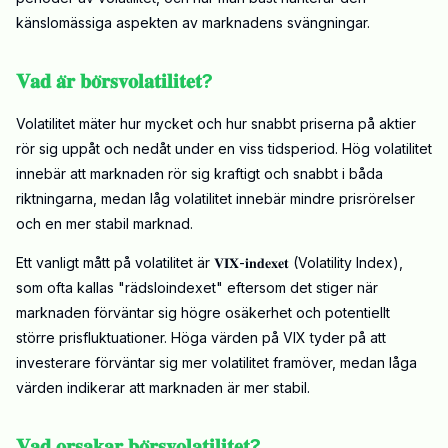
känslomässiga aspekten av marknadens svängningar.
𝐕𝐚𝐝 𝐚̈𝐫 𝐛𝐨̈𝐫𝐬𝐯𝐨𝐥𝐚𝐭𝐢𝐥𝐢𝐭𝐞𝐭?
Volatilitet mäter hur mycket och hur snabbt priserna på aktier
rör sig uppåt och nedåt under en viss tidsperiod. Hög volatilitet
innebär att marknaden rör sig kraftigt och snabbt i båda
riktningarna, medan låg volatilitet innebär mindre prisrörelser
och en mer stabil marknad.
Ett vanligt mått på volatilitet är
𝐕𝐈𝐗-𝐢𝐧𝐝𝐞𝐱𝐞𝐭
(Volatility Index),
som ofta kallas "rädsloindexet" eftersom det stiger när
marknaden förväntar sig högre osäkerhet och potentiellt
större prisfluktuationer. Höga värden på VIX tyder på att
investerare förväntar sig mer volatilitet framöver, medan låga
värden indikerar att marknaden är mer stabil.
𝐕𝐚𝐝 𝐨𝐫𝐬𝐚𝐤𝐚𝐫 𝐛𝐨̈𝐫𝐬𝐯𝐨𝐥𝐚𝐭𝐢𝐥𝐢𝐭𝐞𝐭?