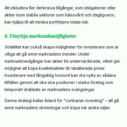
Att inkludera fler defensiva tillgångar, som obligationer eller
aktier inom stabila sektorer som hälsovård och dagligvaror,
kan hjälpa till att minska portföljens totala risk.
𝟔. 𝐔𝐭𝐧𝐲𝐭𝐭𝐣𝐚 𝐦𝐚𝐫𝐤𝐧𝐚𝐝𝐬𝐦𝐨̈𝐣𝐥𝐢𝐠𝐡𝐞𝐭𝐞𝐫
Volatilitet kan också skapa möjligheter för investerare som är
villiga att gå emot marknadens trender. Under
marknadsnedgångar kan aktier bli undervärderade, vilket ger
möjlighet att köpa kvalitetsaktier till rabatterade priser.
Investerare med långsiktig horisont kan dra nytta av sådana
tillfällen genom att öka sina positioner i starka företag som
temporärt drabbats av marknadens svängningar.
Denna strategi kallas ibland för "contrarian investing" – att gå
emot marknadens strömningar och köpa när andra säljer.