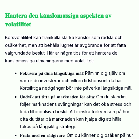
𝐇𝐚𝐧𝐭𝐞𝐫𝐚 𝐝𝐞𝐧 𝐤𝐚̈𝐧𝐬𝐥𝐨𝐦𝐚̈𝐬𝐬𝐢𝐠𝐚 𝐚𝐬𝐩𝐞𝐤𝐭𝐞𝐧 𝐚𝐯
𝐯𝐨𝐥𝐚𝐭𝐢𝐥𝐢𝐭𝐞𝐭
Börsvolatilitet kan framkalla starka känslor som rädsla och
osäkerhet, men att behålla lugnet är avgörande för att fatta
välgrundade beslut. Här är några tips för att hantera de
känslomässiga utmaningarna med volatilitet:
𝐅𝐨𝐤𝐮𝐬𝐞𝐫𝐚 𝐩𝐚̊ 𝐝𝐢𝐧𝐚 𝐥𝐚̊𝐧𝐠𝐬𝐢𝐤𝐭𝐢𝐠𝐚 𝐦𝐚̊𝐥:
Påminn dig själv om
varför du investerar och vilken tidshorisont du har.
Kortsiktiga nedgångar bör inte påverka långsiktiga mål.
𝐔𝐧𝐝𝐯𝐢𝐤 𝐚𝐭𝐭 𝐭𝐢𝐭𝐭𝐚 𝐩𝐚̊ 𝐦𝐚𝐫𝐤𝐧𝐚𝐝𝐞𝐧 𝐟𝐨̈𝐫 𝐨𝐟𝐭𝐚:
Om du ständigt
följer marknadens svängningar kan det öka stress och
leda till impulsiva beslut. Att minska frekvensen på hur
ofta du tittar på marknaden kan hjälpa dig att hålla
fokus på långsiktig strategi.
𝐏𝐫𝐚𝐭𝐚 𝐦𝐞𝐝 𝐞𝐧 𝐫𝐚̊𝐝𝐠𝐢𝐯𝐚𝐫𝐞:
Om du känner dig osäker på hur