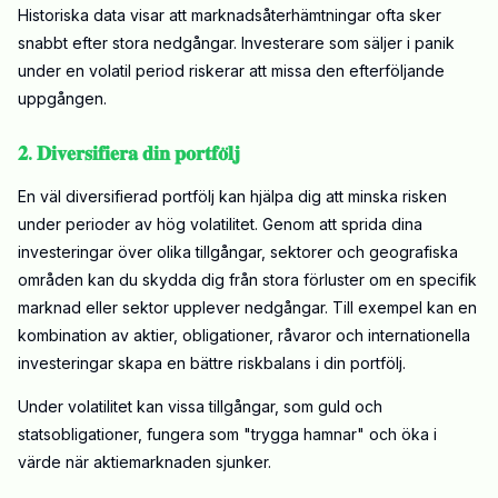
Historiska data visar att marknadsåterhämtningar ofta sker
snabbt efter stora nedgångar. Investerare som säljer i panik
under en volatil period riskerar att missa den efterföljande
uppgången.
𝟐. 𝐃𝐢𝐯𝐞𝐫𝐬𝐢𝐟𝐢𝐞𝐫𝐚 𝐝𝐢𝐧 𝐩𝐨𝐫𝐭𝐟𝐨̈𝐥𝐣
En väl diversifierad portfölj kan hjälpa dig att minska risken
under perioder av hög volatilitet. Genom att sprida dina
investeringar över olika tillgångar, sektorer och geografiska
områden kan du skydda dig från stora förluster om en specifik
marknad eller sektor upplever nedgångar. Till exempel kan en
kombination av aktier, obligationer, råvaror och internationella
investeringar skapa en bättre riskbalans i din portfölj.
Under volatilitet kan vissa tillgångar, som guld och
statsobligationer, fungera som "trygga hamnar" och öka i
värde när aktiemarknaden sjunker.