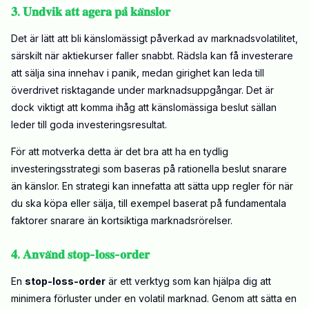
𝟑. 𝐔𝐧𝐝𝐯𝐢𝐤 𝐚𝐭𝐭 𝐚𝐠𝐞𝐫𝐚 𝐩𝐚̊ 𝐤𝐚̈𝐧𝐬𝐥𝐨𝐫
Det är lätt att bli känslomässigt påverkad av marknadsvolatilitet,
särskilt när aktiekurser faller snabbt. Rädsla kan få investerare
att sälja sina innehav i panik, medan girighet kan leda till
överdrivet risktagande under marknadsuppgångar. Det är
dock viktigt att komma ihåg att känslomässiga beslut sällan
leder till goda investeringsresultat.
För att motverka detta är det bra att ha en tydlig
investeringsstrategi som baseras på rationella beslut snarare
än känslor. En strategi kan innefatta att sätta upp regler för när
du ska köpa eller sälja, till exempel baserat på fundamentala
faktorer snarare än kortsiktiga marknadsrörelser.
𝟒. 𝐀𝐧𝐯𝐚̈𝐧𝐝 𝐬𝐭𝐨𝐩-𝐥𝐨𝐬𝐬-𝐨𝐫𝐝𝐞𝐫
En
stop-loss-order
är ett verktyg som kan hjälpa dig att
minimera förluster under en volatil marknad. Genom att sätta en