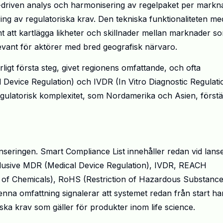
-driven analys och harmonisering av regelpaket per markn
ng av regulatoriska krav. Den tekniska funktionaliteten med
t att kartlägga likheter och skillnader mellan marknader s
levant för aktörer med bred geografisk närvaro.
ligt första steg, givet regionens omfattande, och ofta
Device Regulation) och IVDR (In Vitro Diagnostic Regulati
ulatorisk komplexitet, som Nordamerika och Asien, förstä
anseringen. Smart Compliance List innehåller redan vid lans
nklusive MDR (Medical Device Regulation), IVDR, REACH
on of Chemicals), RoHS (Restriction of Hazardous Substance
nna omfattning signalerar att systemet redan från start ha
ska krav som gäller för produkter inom life science.