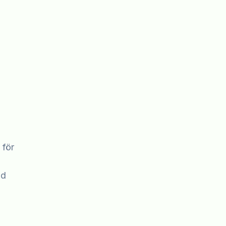
 för
ad