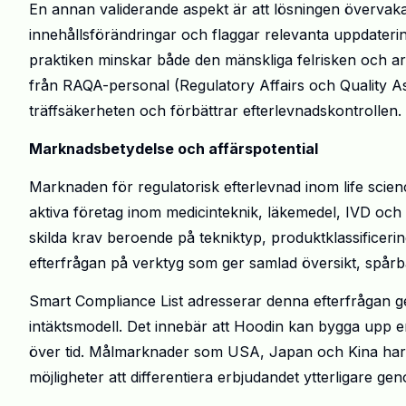
En annan validerande aspekt är att lösningen övervaka
innehållsförändringar och flaggar relevanta uppdateri
praktiken minskar både den mänskliga felrisken och ar
från RAQA-personal (Regulatory Affairs och Quality As
träffsäkerheten och förbättrar efterlevnadskontrollen.
Marknadsbetydelse och affärspotential
Marknaden för regulatorisk efterlevnad inom life scienc
aktiva företag inom medicinteknik, läkemedel, IVD och 
skilda krav beroende på tekniktyp, produktklassificeri
efterfrågan på verktyg som ger samlad översikt, spår
Smart Compliance List adresserar denna efterfrågan 
intäktsmodell. Det innebär att Hoodin kan bygga upp en
över tid. Målmarknader som USA, Japan och Kina har 
möjligheter att differentiera erbjudandet ytterligare g