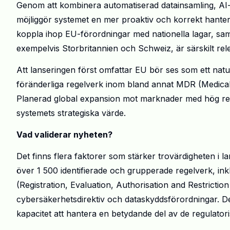
Genom att kombinera automatiserad datainsamling, AI
möjliggör systemet en mer proaktiv och korrekt hanteri
koppla ihop EU-förordningar med nationella lagar, sam
exempelvis Storbritannien och Schweiz, är särskilt re
Att lanseringen först omfattar EU bör ses som ett natur
föränderliga regelverk inom bland annat MDR (Medical 
Planerad global expansion mot marknader med hög reg
systemets strategiska värde.
Vad validerar nyheten?
Det finns flera faktorer som stärker trovärdigheten i l
över 1 500 identifierade och grupperade regelverk, i
(Registration, Evaluation, Authorisation and Restricti
cybersäkerhetsdirektiv och dataskyddsförordningar. De
kapacitet att hantera en betydande del av de regulatori