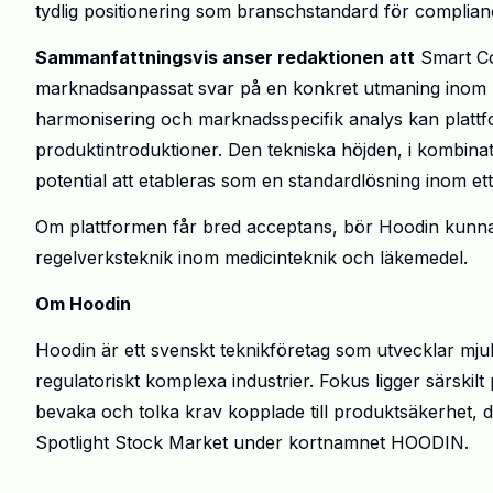
tydlig positionering som branschstandard för complia
Sammanfattningsvis anser redaktionen att
Smart Co
marknadsanpassat svar på en konkret utmaning inom l
harmonisering och marknadsspecifik analys kan plattfo
produktintroduktioner. Den tekniska höjden, i kombina
potential att etableras som en standardlösning inom et
Om plattformen får bred acceptans, bör Hoodin kunna u
regelverksteknik inom medicinteknik och läkemedel.
Om Hoodin
Hoodin är ett svenskt teknikföretag som utvecklar mju
regulatoriskt komplexa industrier. Fokus ligger särskilt
bevaka och tolka krav kopplade till produktsäkerhet, 
Spotlight Stock Market under kortnamnet HOODIN.