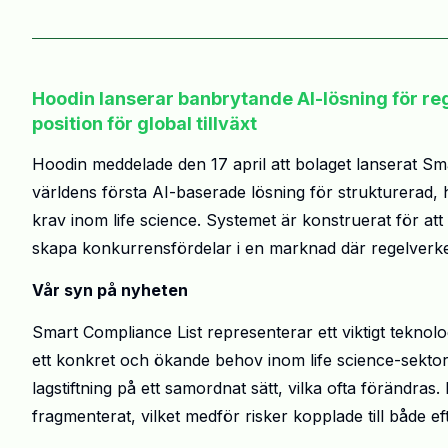
Hoodin lanserar banbrytande AI-lösning för reg
position för global tillväxt
Hoodin meddelade den 17 april att bolaget lanserat Sma
världens första AI-baserade lösning för strukturerad,
krav inom life science. Systemet är konstruerat för att
skapa konkurrensfördelar i en marknad där regelverke
Vår syn på nyheten
Smart Compliance List representerar ett viktigt teknol
ett konkret och ökande behov inom life science-sektorn
lagstiftning på ett samordnat sätt, vilka ofta förändras
fragmenterat, vilket medför risker kopplade till både eft