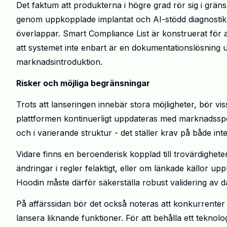
Det faktum att produkterna i högre grad rör sig i grän
genom uppkopplade implantat och AI-stödd diagnostik, 
överlappar. Smart Compliance List är konstruerat för a
att systemet inte enbart är en dokumentationslösning u
marknadsintroduktion.
Risker och möjliga begränsningar
Trots att lanseringen innebär stora möjligheter, bör vis
plattformen kontinuerligt uppdateras med marknadsspeci
och i varierande struktur - det ställer krav på både i
Vidare finns en beroenderisk kopplad till trovärdighet
ändringar i regler felaktigt, eller om länkade källor up
Hoodin måste därför säkerställa robust validering av d
På affärssidan bör det också noteras att konkurrenter
lansera liknande funktioner. För att behålla ett teknol