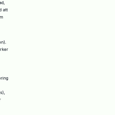
ad,
 att
om
on).
rker
ering
s),
r