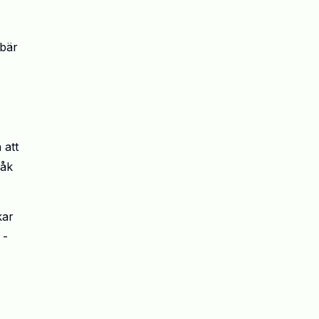
ebär
 att
råk
kar
 -