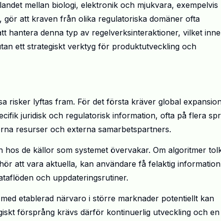
slandet mellan biologi, elektronik och mjukvara, exempelvis
gör att kraven från olika regulatoriska domäner ofta
tt hantera denna typ av regelverksinteraktioner, vilket inn
tan ett strategiskt verktyg för produktutveckling och
sa risker lyftas fram. För det första kräver global expansion
fik juridisk och regulatorisk information, ofta på flera sp
nterna resurser och externa samarbetspartners.
en hos de källor som systemet övervakar. Om algoritmer tol
phör att vara aktuella, kan användare få felaktig information
ataflöden och uppdateringsrutiner.
 med etablerad närvaro i större marknader potentiellt kan
ogiskt försprång krävs därför kontinuerlig utveckling och en