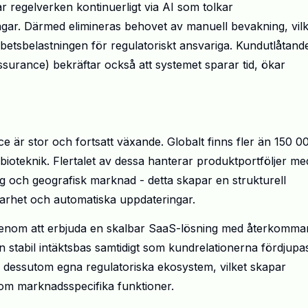
r regelverken kontinuerligt via AI som tolkar
ngar. Därmed elimineras behovet av manuell bevakning, vilke
betsbelastningen för regulatoriskt ansvariga. Kundutlåtand
surance) bekräftar också att systemet sparar tid, ökar
e är stor och fortsatt växande. Globalt finns fler än 150 0
bioteknik. Flertalet av dessa hanterar produktportföljer me
ng och geografisk marknad - detta skapar en strukturell
barhet och automatiska uppdateringar.
genom att erbjuda en skalbar SaaS-lösning med återkomm
 stabil intäktsbas samtidigt som kundrelationerna fördjupa
dessutom egna regulatoriska ekosystem, vilket skapar
enom marknadsspecifika funktioner.