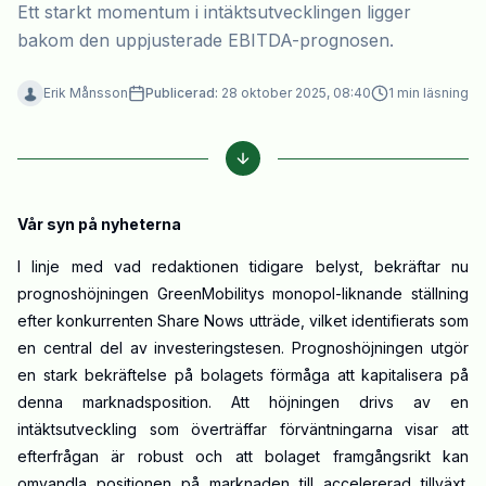
Ett starkt momentum i intäktsutvecklingen ligger
bakom den uppjusterade EBITDA-prognosen.
Erik Månsson
Publicerad:
28 oktober 2025, 08:40
1
min läsning
Vår syn på nyheterna
I linje med vad redaktionen tidigare belyst, bekräftar nu
prognoshöjningen GreenMobilitys monopol-liknande ställning
efter konkurrenten Share Nows utträde, vilket identifierats som
en central del av investeringstesen. Prognoshöjningen utgör
en stark bekräftelse på bolagets förmåga att kapitalisera på
denna marknadsposition. Att höjningen drivs av en
intäktsutveckling som överträffar förväntningarna visar att
efterfrågan är robust och att bolaget framgångsrikt kan
omvandla positionen på marknaden till accelererad tillväxt.