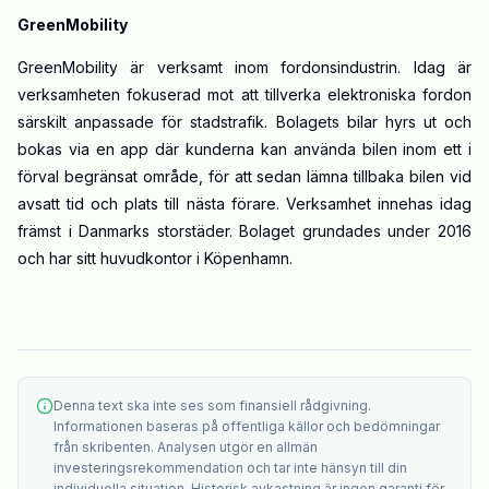
GreenMobility
GreenMobility är verksamt inom fordonsindustrin. Idag är
verksamheten fokuserad mot att tillverka elektroniska fordon
särskilt anpassade för stadstrafik. Bolagets bilar hyrs ut och
bokas via en app där kunderna kan använda bilen inom ett i
förval begränsat område, för att sedan lämna tillbaka bilen vid
avsatt tid och plats till nästa förare. Verksamhet innehas idag
främst i Danmarks storstäder. Bolaget grundades under 2016
och har sitt huvudkontor i Köpenhamn.
Denna text ska inte ses som finansiell rådgivning.
Informationen baseras på offentliga källor och bedömningar
från skribenten. Analysen utgör en allmän
investeringsrekommendation och tar inte hänsyn till din
individuella situation. Historisk avkastning är ingen garanti för