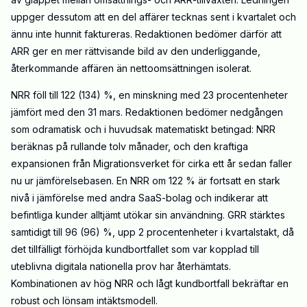
uppger dessutom att en del affärer tecknas sent i kvartalet och
ännu inte hunnit faktureras. Redaktionen bedömer därför att
ARR ger en mer rättvisande bild av den underliggande,
återkommande affären än nettoomsättningen isolerat.
NRR föll till 122 (134) %, en minskning med 23 procentenheter
jämfört med den 31 mars. Redaktionen bedömer nedgången
som odramatisk och i huvudsak matematiskt betingad: NRR
beräknas på rullande tolv månader, och den kraftiga
expansionen från Migrationsverket för cirka ett år sedan faller
nu ur jämförelsebasen. En NRR om 122 % är fortsatt en stark
nivå i jämförelse med andra SaaS-bolag och indikerar att
befintliga kunder alltjämt utökar sin användning. GRR stärktes
samtidigt till 96 (96) %, upp 2 procentenheter i kvartalstakt, då
det tillfälligt förhöjda kundbortfallet som var kopplad till
uteblivna digitala nationella prov har återhämtats.
Kombinationen av hög NRR och lågt kundbortfall bekräftar en
robust och lönsam intäktsmodell.