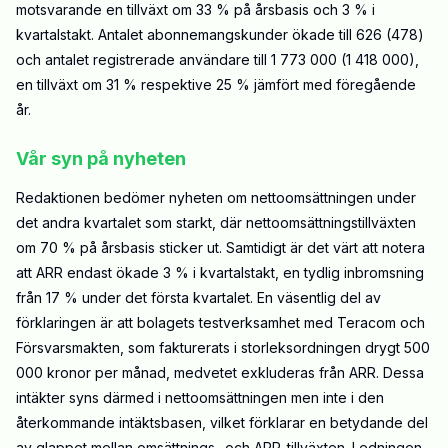
motsvarande en tillväxt om 33 % på årsbasis och 3 % i
kvartalstakt. Antalet abonnemangskunder ökade till 626 (478)
och antalet registrerade användare till 1 773 000 (1 418 000),
en tillväxt om 31 % respektive 25 % jämfört med föregående
år.
Vår syn på nyheten
Redaktionen bedömer nyheten om nettoomsättningen under
det andra kvartalet som starkt, där nettoomsättningstillväxten
om 70 % på årsbasis sticker ut. Samtidigt är det värt att notera
att ARR endast ökade 3 % i kvartalstakt, en tydlig inbromsning
från 17 % under det första kvartalet. En väsentlig del av
förklaringen är att bolagets testverksamhet med Teracom och
Försvarsmakten, som fakturerats i storleksordningen drygt 500
000 kronor per månad, medvetet exkluderas från ARR. Dessa
intäkter syns därmed i nettoomsättningen men inte i den
återkommande intäktsbasen, vilket förklarar en betydande del
av glappet mellan omsättnings- och ARR-tillväxten. Ledningen