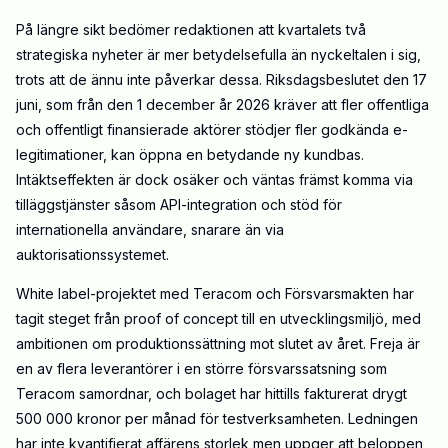
På längre sikt bedömer redaktionen att kvartalets två
strategiska nyheter är mer betydelsefulla än nyckeltalen i sig,
trots att de ännu inte påverkar dessa. Riksdagsbeslutet den 17
juni, som från den 1 december år 2026 kräver att fler offentliga
och offentligt finansierade aktörer stödjer fler godkända e-
legitimationer, kan öppna en betydande ny kundbas.
Intäktseffekten är dock osäker och väntas främst komma via
tilläggstjänster såsom API-integration och stöd för
internationella användare, snarare än via
auktorisationssystemet.
White label-projektet med Teracom och Försvarsmakten har
tagit steget från proof of concept till en utvecklingsmiljö, med
ambitionen om produktionssättning mot slutet av året. Freja är
en av flera leverantörer i en större försvarssatsning som
Teracom samordnar, och bolaget har hittills fakturerat drygt
500 000 kronor per månad för testverksamheten. Ledningen
har inte kvantifierat affärens storlek men uppger att beloppen