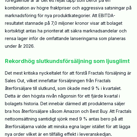
föregående år är det ett rejält tapp som beror på en
kombination av högre fraktpriser och aggressiva satsningar på
marknadsföring för nya produktkategorier. Att EBITDA-
resultatet stannade på 7,0 miljoner kronor visar att bolaget
kortsiktigt antas ha prioriterat att säkra marknadsandelar och
rensa lager inför de omfattande lanseringarna som planeras
under år 2026.
Rekordhög slutkundsförsäljning som ljusglimt
Det mest kritiska nyckeltalet för att förstå Fractals försäljning är
Sales Out, vilket innefattar försäljningen från Fractals
återförsäljare till slutkund
,
som ökade med 9 % i kvartalet.
Detta är den högsta nivån någonsin för ett fjärde kvartal i
bolagets historia. Det innebär därmed att produkterna säljer
bra hos återförsäljare såsom Amazon och Best Buy. Att Fractals
nettoomsättning samtidigt sjönk med 9 % antas bero på att
återförsäljarna valde att minska egna lager istället för att lägga
nya order vilket är en tillfällig effekt i leveranskedjan
.