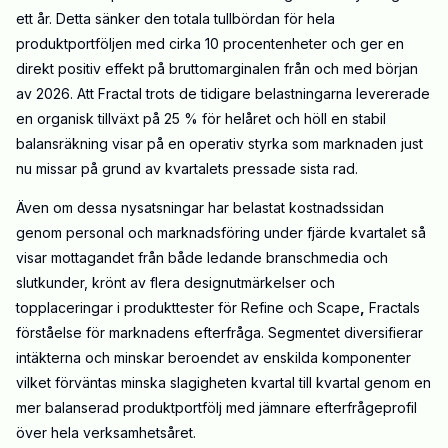
ett år. Detta sänker den totala tullbördan för hela
produktportföljen med cirka 10 procentenheter och ger en
direkt positiv effekt på bruttomarginalen från och med början
av 2026. Att Fractal trots de tidigare belastningarna levererade
en organisk tillväxt på 25 % för helåret och höll en stabil
balansräkning visar på en operativ styrka som marknaden just
nu missar på grund av kvartalets pressade sista rad.
Även om dessa nysatsningar har belastat kostnadssidan
genom personal och marknadsföring under fjärde kvartalet så
visar mottagandet från både ledande branschmedia och
slutkunder, krönt av flera designutmärkelser och
topplaceringar i produkttester för Refine och Scape
,
Fractals
förståelse för marknadens efterfråga. Segmentet diversifierar
intäkterna och minskar beroendet av enskilda komponenter
vilket förväntas minska slagigheten kvartal till kvartal genom en
mer balanserad produktportfölj med jämnare efterfrågeprofil
över hela verksamhetsåret.