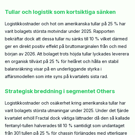
Tullar och logistik som kortsiktiga sänken
Logistikkostnader och hot om amerikanska tullar på 25 % har
varit bolagets största motvindar under 2025. Rapporten
bekräftar dock att dessa tullar nu sänks till 10 % vilket därmed
ger en direkt positiv effekt på bruttomarginalen från och med
början av 2026. Att bolaget trots höjda tullar lyckades leverera
en organisk tillväxt på 25 % för helåret och hålla en stabil
balansräkning visar på en underliggande styrka i
affärsmodellen som inte syns på kvartalets sista rad.
Strategisk breddning i segmentet Others
Logistikkostnader och osäkerhet kring amerikanska tullar har
varit bolagets största utmaningar under 2025. Under det fjärde
kvartalet erhöll Fractal dock viktiga lättnader då den så kallade
fentanyl-tullen halverades till 10 % samtidigt som undantaget
från 301 tullen på 25 % för chassin förlängdes med ytterligare