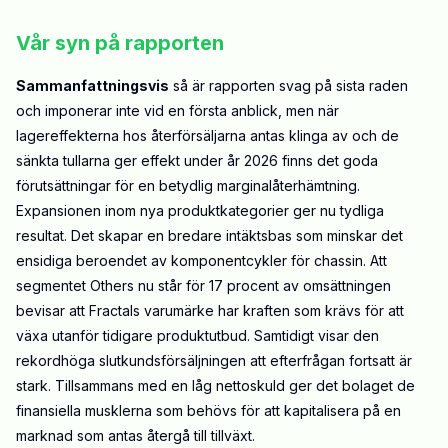
Vår syn på rapporten
Sammanfattningsvis
så är rapporten svag på sista raden
och imponerar inte vid en första anblick, men när
lagereffekterna hos återförsäljarna antas klinga av och de
sänkta tullarna ger effekt under år 2026 finns det goda
förutsättningar för en betydlig marginalåterhämtning.
Expansionen inom nya produktkategorier ger nu tydliga
resultat. Det skapar en bredare intäktsbas som minskar det
ensidiga beroendet av komponentcykler för chassin. Att
segmentet Others nu står för 17 procent av omsättningen
bevisar att Fractals varumärke har kraften som krävs för att
växa utanför tidigare produktutbud. Samtidigt visar den
rekordhöga slutkundsförsäljningen att efterfrågan fortsatt är
stark. Tillsammans med en låg nettoskuld ger det bolaget de
finansiella musklerna som behövs för att kapitalisera på en
marknad som antas återgå till tillväxt.