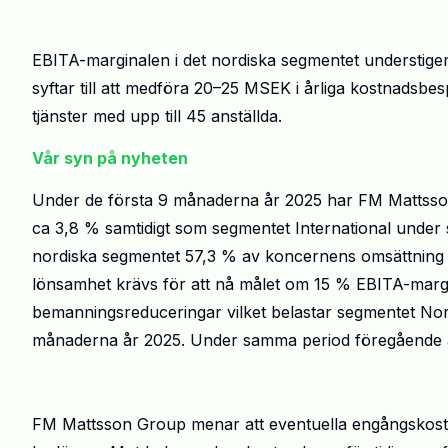
EBITA-marginalen i det nordiska segmentet understig
syftar till att medföra 20–25 MSEK i årliga kostnadsbe
tjänster med upp till 45 anställda.
Vår syn på nyheten
Under de första 9 månaderna år 2025 har FM Mattsso
ca 3,8 % samtidigt som segmentet International unde
nordiska segmentet 57,3 % av koncernens omsättning u
lönsamhet krävs för att nå målet om 15 % EBITA-margi
bemanningsreduceringar vilket belastar segmentet No
månaderna år 2025. Under samma period föregående år
FM Mattsson Group menar att eventuella engångskostn