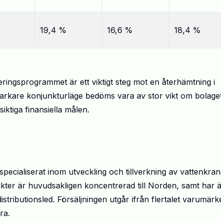
19,4 %
16,6 %
18,4 %
seringsprogrammet är ett viktigt steg mot en återhämtning i
arkare konjunkturläge bedöms vara av stor vikt om bolage
siktiga finansiella målen.
pecialiserat inom utveckling och tillverkning av vattenkran
ter är huvudsakligen koncentrerad till Norden, samt har 
stributionsled. Försäljningen utgår ifrån flertalet varumärk
ra.