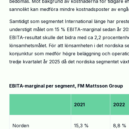
bedömas. Mot bakgrund av kostnaderna för tidigare e
sannolikt kan medföra mindre kostnadsposter av engå
Samtidigt som segmentet International länge har prest
understigit målet om 15 % EBITA-marginal sedan år 
EBITA-resultat skulle det bidra med ca 2,2 procentenhet
lönsamhetsmålet. För att lönsamheten i det nordiska s
konjunktur som medför högre beläggning och operatione
tredje kvartalet år 2025 då det nordiska segmentet v
EBITA-marginal per segment, FM Mattsson Group
2021
2022
Norden
15,3 %
8,8 %