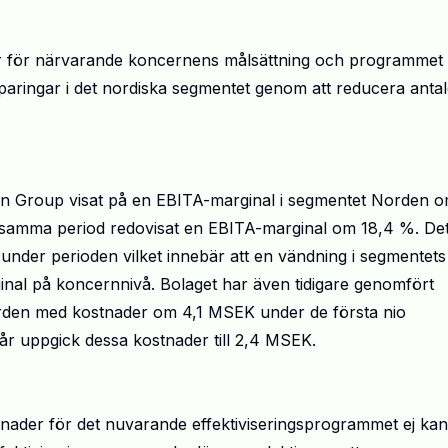
er för närvarande koncernens målsättning och programmet
sparingar i det nordiska segmentet genom att reducera antal
n Group visat på en EBITA-marginal i segmentet Norden 
r samma period redovisat en EBITA-marginal om 18,4 %. De
nder perioden vilket innebär att en vändning i segmentets
nal på koncernnivå. Bolaget har även tidigare genomfört
rden med kostnader om 4,1 MSEK under de första nio
 uppgick dessa kostnader till 2,4 MSEK.
ader för det nuvarande effektiviseringsprogrammet ej kan