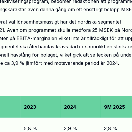
ffektiviseringsprogram, bedömer redaktionen att programm
ngskaraktär även denna gång om ett ensiffrigt belopp MSE
erat väl lönsamhetsmässigt har det nordiska segmentet
2021. Även om programmet skulle medföra 25 MSEK på Nor
er på EBITA-marginalen vilket inte är tillräckligt för att u
egmentet ska återhämtas krävs därför sannolikt en starkar
ll hävstång för bolaget, vilket gick att se tecken på unde
äxte ca 3,9 % jämfört med motsvarande period år 2024.
2023
2024
9M 2025
5,8 %
3,9 %
3,8 %