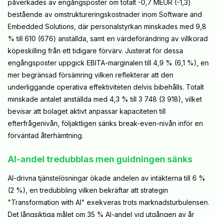
påverkades av engångsposter om totalt -0,7 MEUR (-1,3)
bestående av omstruktureringskostnader inom Software and
Embedded Solutions, där personalstyrkan minskades med 9,8
% till 610 (676) anställda, samt en värdeförändring av villkorad
köpeskilling från ett tidigare förvärv. Justerat för dessa
engångsposter uppgick EBITA-marginalen till 4,9 % (6,1 %), en
mer begränsad försämring vilken reflekterar att den
underliggande operativa effektiviteten delvis bibehålls. Totalt
minskade antalet anställda med 4,3 % till 3 748 (3 918), vilket
bevisar att bolaget aktivt anpassar kapaciteten till
efterfrågenivån, följaktligen sänks break-even-nivån inför en
förväntad återhämtning.
AI-andel tredubblas men guidningen sänks
AI-drivna tjänstelösningar ökade andelen av intäkterna till 6 %
(2 %), en tredubbling vilken bekräftar att strategin
"Transformation with AI" exekveras trots marknadsturbulensen.
Det långsiktiga målet om 35 % AI-andel vid utgången av år