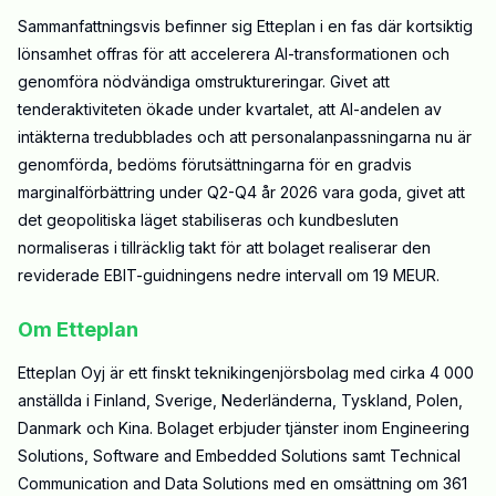
Sammanfattningsvis befinner sig Etteplan i en fas där kortsiktig
lönsamhet offras för att accelerera AI-transformationen och
genomföra nödvändiga omstruktureringar. Givet att
tenderaktiviteten ökade under kvartalet, att AI-andelen av
intäkterna tredubblades och att personalanpassningarna nu är
genomförda, bedöms förutsättningarna för en gradvis
marginalförbättring under Q2-Q4 år 2026 vara goda, givet att
det geopolitiska läget stabiliseras och kundbesluten
normaliseras i tillräcklig takt för att bolaget realiserar den
reviderade EBIT-guidningens nedre intervall om 19 MEUR.
Om Etteplan
Etteplan Oyj är ett finskt teknikingenjörsbolag med cirka 4 000
anställda i Finland, Sverige, Nederländerna, Tyskland, Polen,
Danmark och Kina. Bolaget erbjuder tjänster inom Engineering
Solutions, Software and Embedded Solutions samt Technical
Communication and Data Solutions med en omsättning om 361