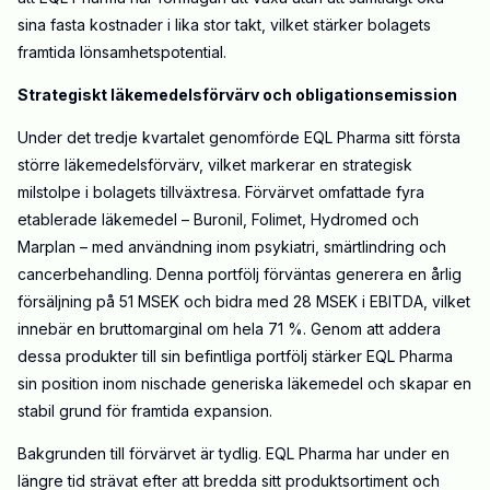
sina fasta kostnader i lika stor takt, vilket stärker bolagets
framtida lönsamhetspotential.
Strategiskt läkemedelsförvärv och obligationsemission
Under det tredje kvartalet genomförde EQL Pharma sitt första
större läkemedelsförvärv, vilket markerar en strategisk
milstolpe i bolagets tillväxtresa. Förvärvet omfattade fyra
etablerade läkemedel – Buronil, Folimet, Hydromed och
Marplan – med användning inom psykiatri, smärtlindring och
cancerbehandling. Denna portfölj förväntas generera en årlig
försäljning på 51 MSEK och bidra med 28 MSEK i EBITDA, vilket
innebär en bruttomarginal om hela 71 %. Genom att addera
dessa produkter till sin befintliga portfölj stärker EQL Pharma
sin position inom nischade generiska läkemedel och skapar en
stabil grund för framtida expansion.
Bakgrunden till förvärvet är tydlig. EQL Pharma har under en
längre tid strävat efter att bredda sitt produktsortiment och