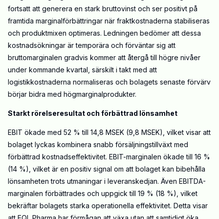
fortsatt att generera en stark bruttovinst och ser positivt på
framtida marginalförbättringar när fraktkostnaderna stabiliseras
och produktmixen optimeras. Ledningen bedömer att dessa
kostnadsökningar är temporära och förväntar sig att
bruttomarginalen gradvis kommer att återgå till högre nivåer
under kommande kvartal, särskilt i takt med att
logistikkostnaderna normaliseras och bolagets senaste förvärv
börjar bidra med högmarginalprodukter.
Starkt rörelseresultat och förbättrad lönsamhet
EBIT ökade med 52 % till 14,8 MSEK (9,8 MSEK), vilket visar att
bolaget lyckas kombinera snabb försäljningstillväxt med
förbättrad kostnadseffektivitet. EBIT-marginalen ökade till 16 %
(14 %), vilket är en positiv signal om att bolaget kan bibehålla
lönsamheten trots utmaningar i leveranskedjan. Även EBITDA-
marginalen förbättrades och uppgick till 19 % (18 %), vilket
bekräftar bolagets starka operationella effektivitet. Detta visar
att EQL Pharma har förmågan att växa utan att samtidigt öka