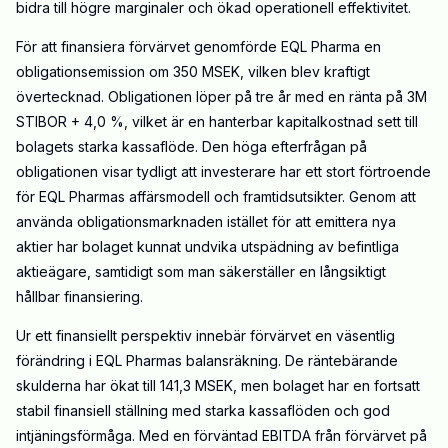
bidra till högre marginaler och ökad operationell effektivitet.
För att finansiera förvärvet genomförde EQL Pharma en
obligationsemission om 350 MSEK, vilken blev kraftigt
övertecknad. Obligationen löper på tre år med en ränta på 3M
STIBOR + 4,0 %, vilket är en hanterbar kapitalkostnad sett till
bolagets starka kassaflöde. Den höga efterfrågan på
obligationen visar tydligt att investerare har ett stort förtroende
för EQL Pharmas affärsmodell och framtidsutsikter. Genom att
använda obligationsmarknaden istället för att emittera nya
aktier har bolaget kunnat undvika utspädning av befintliga
aktieägare, samtidigt som man säkerställer en långsiktigt
hållbar finansiering.
Ur ett finansiellt perspektiv innebär förvärvet en väsentlig
förändring i EQL Pharmas balansräkning. De räntebärande
skulderna har ökat till 141,3 MSEK, men bolaget har en fortsatt
stabil finansiell ställning med starka kassaflöden och god
intjäningsförmåga. Med en förväntad EBITDA från förvärvet på