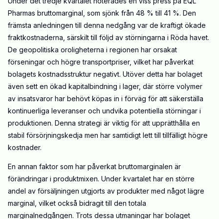
Under det tredje kvartalet noterades en viss press på EQL
Pharmas bruttomarginal, som sjönk från 48 % till 41 %. Den
främsta anledningen till denna nedgång var de kraftigt ökade
fraktkostnaderna, särskilt till följd av störningarna i Röda havet.
De geopolitiska oroligheterna i regionen har orsakat
förseningar och högre transportpriser, vilket har påverkat
bolagets kostnadsstruktur negativt. Utöver detta har bolaget
även sett en ökad kapitalbindning i lager, där större volymer
av insatsvaror har behövt köpas in i förväg för att säkerställa
kontinuerliga leveranser och undvika potentiella störningar i
produktionen. Denna strategi är viktig för att upprätthålla en
stabil försörjningskedja men har samtidigt lett till tillfälligt högre
kostnader.
En annan faktor som har påverkat bruttomarginalen är
förändringar i produktmixen. Under kvartalet har en större
andel av försäljningen utgjorts av produkter med något lägre
marginal, vilket också bidragit till den totala
marginalnedgången. Trots dessa utmaningar har bolaget