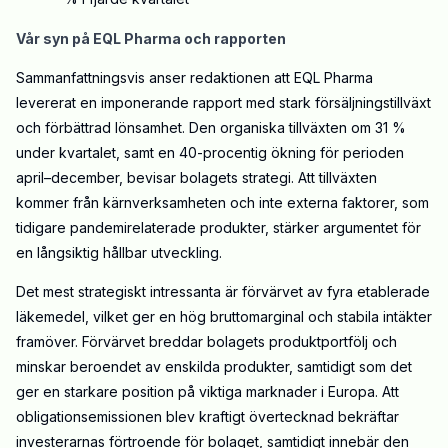
Vår syn på EQL Pharma och rapporten
Sammanfattningsvis anser redaktionen att EQL Pharma
levererat en imponerande rapport med stark försäljningstillväxt
och förbättrad lönsamhet. Den organiska tillväxten om 31 %
under kvartalet, samt en 40-procentig ökning för perioden
april–december, bevisar bolagets strategi. Att tillväxten
kommer från kärnverksamheten och inte externa faktorer, som
tidigare pandemirelaterade produkter, stärker argumentet för
en långsiktig hållbar utveckling.
Det mest strategiskt intressanta är förvärvet av fyra etablerade
läkemedel, vilket ger en hög bruttomarginal och stabila intäkter
framöver. Förvärvet breddar bolagets produktportfölj och
minskar beroendet av enskilda produkter, samtidigt som det
ger en starkare position på viktiga marknader i Europa. Att
obligationsemissionen blev kraftigt övertecknad bekräftar
investerarnas förtroende för bolaget, samtidigt innebär den