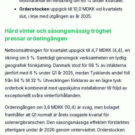
motsvarande en minskning om 65 % under kvartalet.
Orderstocken
uppgick till 10,0 MDKK vid kvartalets
slut, i linje med utgången av år 2025.
Hård vinter och säsongsmässig tröghet
pressar orderingången
Nettoomsättningen för kvartalet uppgick till 4,7 MDKK (4,4), en
ökning om 5 %. Samtidigt genomgick verksamheten en tydlig
geografisk förskjutning. Danmark stod för 68 % av intäkterna
jämfört med 6 % under Q1 år 2025, medan Tysklands andel föll
från 94 % till 32 %. Utvecklingen förklaras av en lägre tysk
orderbok kombinerat med uppskjutna installationer till följd av
exceptionellt svåra vinterförhållanden.
Orderingången om 3,6 MDKK (10,4) är svag, men bolaget
framhåller att Q1 normalt är årets svagaste kvartal för
solenergibranschen. Den säsongsmässiga effekten förstärktes
ytterligare under år 2026 genom vintervädret. Orderstocken