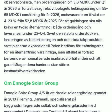
observationslista, men orderingången om 3,6 MDKK under Q1
år 2026 är fortsatt svag relativt bolagets helårsguidning om 55–
65 MDKK i omsättning för år 2026, motsvarande en tillväxt om
4–23 % från 52,8 MDKK år 2025. För att guidningen ska nås
krävs en tydlig återhämtning i både orderingång och
leveranser under Q2–Q4. Givet den stabila orderstocken,
lanseringen av batterilösningen och den röda takprodukten
samt planerad expansion till Polen bedöms förutsättningarna
för en återhämtning vara rimliga, men utfallet är fortsatt
beroende av normaliserade marknadsförhållanden och att
garantiåtagandena hanteras utan större
kostnadsöverskridanden.
Om Ennogie Solar Group
Ennogie Solar Group A/S är ett danskt solenergibolag grundat
år 2010 i Herning, Danmark, specialiserat på
byggnadsintegrerade soltak och solenergifasader med
verksamhet i Danmark och Tyskland. Bolaget har levererat