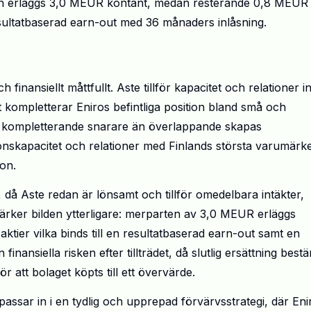
gen erläggs 3,0 MEUR kontant, medan resterande 0,8 MEUR
esultatbaserad earn-out med 36 månaders inlåsning.
 finansiellt måttfullt. Aste tillför kapacitet och relationer 
et kompletterar Eniros befintliga position bland små och
om kompletterande snarare än överlappande skapas
ionskapacitet och relationer med Finlands största varumärk
ion.
v, då Aste redan är lönsamt och tillför omedelbara intäkter,
tärker bilden ytterligare: merparten
av
3,0 MEUR erläggs
tier vilka binds till en resultatbaserad earn-out samt en
finansiella risken efter tillträdet, då slutlig ersättning best
r att bolaget köpts till ett övervärde.
assar in i en tydlig och upprepad förvärvsstrategi, där Eni