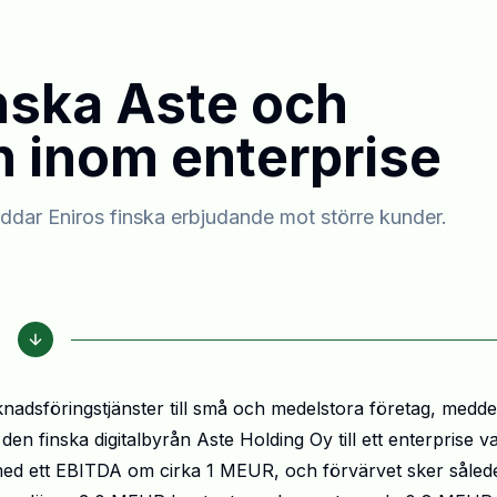
inska Aste och
n inom enterprise
reddar Eniros finska erbjudande mot större kunder.
knadsföringstjänster till små och medelstora företag, medd
 den finska digitalbyrån Aste Holding Oy till ett enterprise v
ed ett EBITDA om cirka 1 MEUR, och förvärvet sker såled