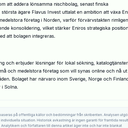
nom att addera lönsamma nischbolag, senast finska
s största ägare Flavus Invest uttalat en ambition att växa En
h medelstora företag i Norden, varför förvärvstakten rimlige
de konsolidering, vilket stärker Eniros strategiska position
ed att bolagen integreras.
g och erbjuder lösningar för lokal sökning, katalogtjänster
l små och medelstora företag som vill synas online och nå ut t
mråden. Bolaget har närvaro inom Sverige, Norge och Finland
i Solna.
 baseras på offentliga källor och bedömningar från skribenten. Analysen utgö
ndividuella situation. Historisk avkastning är ingen garanti för framtida result
. Analytikern och författaren till denna artikel äger inte och har inte blankat