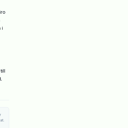
iro
n
 i
ill
.
r
at.