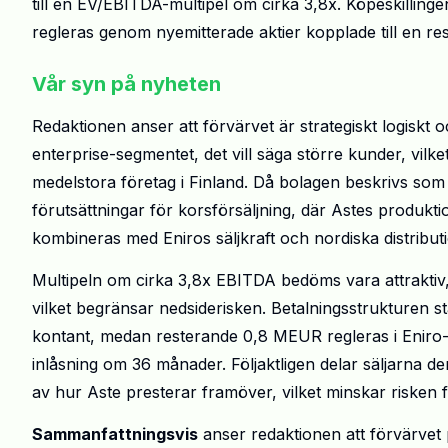
till en EV/EBITDA-multipel om cirka 3,8
x
. Köpeskillin
regleras genom nyemitterade aktier kopplade till en r
Vår syn på nyheten
Redaktionen anser att förvärvet är strategiskt logiskt och
enterprise-segmentet, det vill säga större kunder, vilk
medelstora företag i Finland. Då bolagen beskrivs s
förutsättningar för korsförsäljning, där Astes produkt
kombineras med Eniros säljkraft och nordiska distribut
Multipeln om cirka 3,8x EBITDA bedöms
vara
attrakti
vilket begränsar nedsiderisken. Betalningsstrukturen s
kontant, medan resterande 0,8 MEUR regleras i Eniro-ak
inlåsning om 36 månader. Följaktligen delar säljarna den 
av hur Aste presterar framöver, vilket minskar risken fö
Sammanfattningsvis
anser redaktionen att förvärvet p