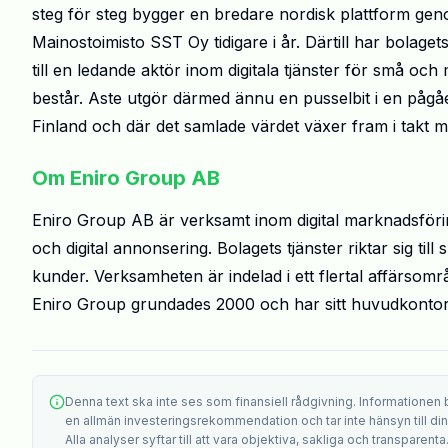
steg för steg bygger en bredare nordisk plattform ge
Mainostoimisto SST Oy tidigare i år. Därtill har bolaget
till en ledande aktör inom digitala tjänster för små oc
består. Aste utgör därmed ännu en pusselbit i en pågåen
Finland och där det samlade värdet växer fram i takt m
Om Eniro Group AB
Eniro Group AB är verksamt inom digital marknadsförin
och digital annonsering. Bolagets tjänster riktar sig til
kunder. Verksamheten är indelad i ett flertal affärso
Eniro Group grundades 2000 och har sitt huvudkontor 
Denna text ska inte ses som finansiell rådgivning. Informationen
en allmän investeringsrekommendation och tar inte hänsyn till din i
Alla analyser syftar till att vara objektiva, sakliga och transparenta