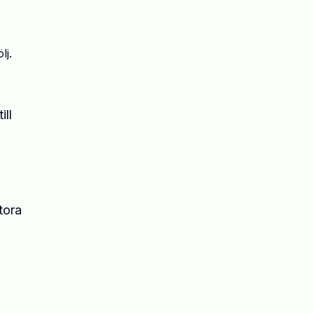
lj.
ill
tora