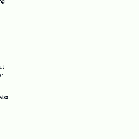
ing
ut
ar
viss