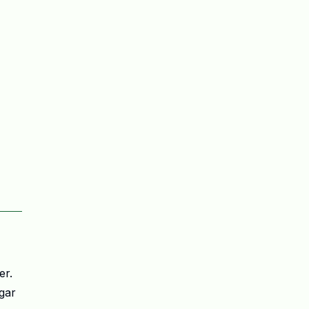
er.
ngar