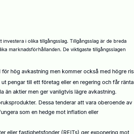
att investera i olika tillgångsslag. Tillgångsslag är de breda
lika marknadsförhållanden. De viktigaste tillgångsslagen
ial för hög avkastning men kommer också med högre ris
ut pengar till ett företag eller en regering och får ränta
la än aktier men ger vanligtvis lägre avkastning.
rdbruksprodukter. Dessa tenderar att vara oberoende av
ungera som en hedge mot inflation eller
eter eller fastighetsfonder (REITs) ger exponering mot