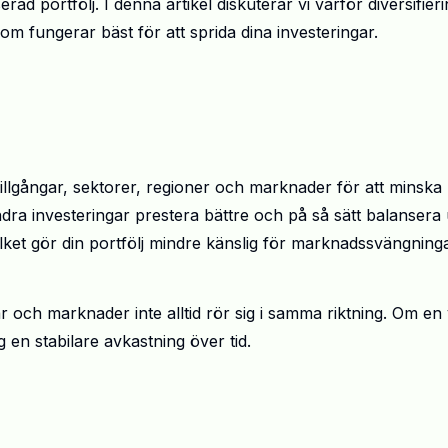
rad portfölj. I denna artikel diskuterar vi varför diversifier
 som fungerar bäst för att sprida dina investeringar.
v tillgångar, sektorer, regioner och marknader för att minska
andra investeringar prestera bättre och på så sätt balansera 
vilket gör din portfölj mindre känslig för marknadssvängning
ar och marknader inte alltid rör sig i samma riktning. Om en 
g en stabilare avkastning över tid.