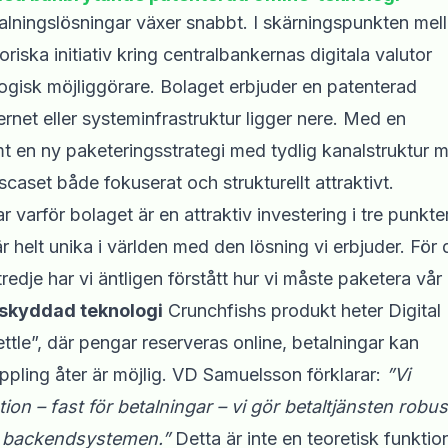
etalningslösningar växer snabbt. I skärningspunkten mel
riska initiativ kring centralbankernas digitala valutor
ogisk möjliggörare. Bolaget erbjuder en patenterad
rnet eller systeminfrastruktur ligger nere. Med en
t en ny paketeringsstrategi med tydlig kanalstruktur 
scaset både fokuserat och strukturellt attraktivt.
rför bolaget är en attraktiv investering i tre punkter
r helt unika i världen med den lösning vi erbjuder. För 
redje har vi äntligen förstått hur vi måste paketera vår
tskyddad teknologi
Crunchfishs produkt heter Digital
le”, där pengar reserveras online, betalningar kan
pling åter är möjlig. VD Samuelsson förklarar:
”Vi
on – fast för betalningar – vi gör betaltjänsten robus
 i backendsystemen.”
Detta är inte en teoretisk funktio