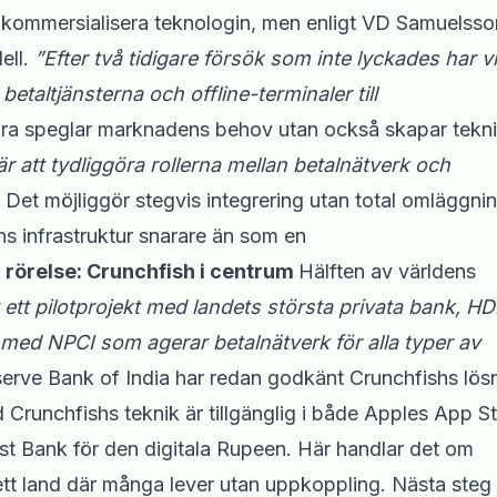
tt kommersialisera teknologin, men enligt VD Samuelsso
ell.
”Efter två tidigare försök som inte lyckades har v
l betaltjänsterna och offline-terminaler till
ara speglar marknadens behov utan också skapar tekn
r att tydliggöra rollerna mellan betalnätverk och
Det möjliggör stegvis integrering utan total omläggnin
ens infrastruktur snarare än som en
 rörelse: Crunchfish i centrum
Hälften av världens
t ett pilotprojekt med landets största privata bank, H
t med NPCI som agerar betalnätverk för alla typer av
erve Bank of India har redan godkänt Crunchfishs lös
d Crunchfishs teknik är tillgänglig i både Apples App S
st Bank för den digitala Rupeen. Här handlar det om
ett land där många lever utan uppkoppling. Nästa steg 