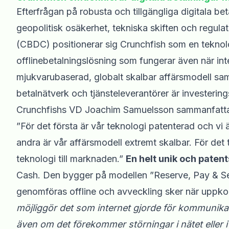
Efterfrågan på robusta och tillgängliga digitala b
geopolitisk osäkerhet, tekniska skiften och regulato
(CBDC) positionerar sig Crunchfish som en teknol
offlinebetalningslösning som fungerar även när inte
mjukvarubaserad, globalt skalbar affärsmodell sam
betalnätverk och tjänsteleverantörer är investering
Crunchfishs VD Joachim Samuelsson sammanfattar va
”För det första är vår teknologi patenterad och vi ä
andra är vår affärsmodell extremt skalbar. För det t
teknologi till marknaden.”
En helt unik och paten
Cash. Den bygger på modellen ”Reserve, Pay & Sett
genomföras offline och avveckling sker när uppkop
möjliggör det som internet gjorde för kommunikati
även om det förekommer störningar i nätet eller