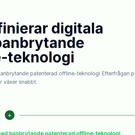
nierar digitala
banbrytande
e-teknologi
banbrytande patenterad offline-teknologi Efterfrågan p
ar växer snabbt.
med banbrytande patenterad offline-teknologi