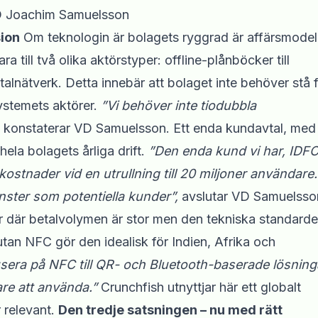
D Joachim Samuelsson
ion
Om teknologin är bolagets ryggrad är affärsmodel
a till två olika aktörstyper: offline-plånböcker till
betalnätverk. Detta innebär att bolaget inte behöver stå 
systemets aktörer.
”Vi behöver inte tiodubbla
konstaterar VD Samuelsson. Ett enda kundavtal, med
hela bolagets årliga drift.
”Den enda kund vi har, IDF
a kostnader vid en utrullning till 20 miljoner användare.
änster som potentiella kunder”,
avslutar VD Samuelsso
der där betalvolymen är stor men den tekniska standard
 utan NFC gör den idealisk för Indien, Afrika och
okusera på NFC till QR- och Bluetooth-baserade lösning
are att använda.”
Crunchfish utnyttjar här ett globalt
 relevant.
Den tredje satsningen – nu med rätt