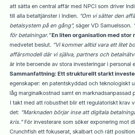
att sätta en central affär med NPCI som driver Indi
till alla betaltjänster i Indien.
”Om vi sätter den affä
betalsystem på en gång”,
säger VD Samuelsson.
för betalningar.”
En liten organisation med stor
medvetet beslut
. ”Vi kommer alltid vara ett litet 
affärsmodell där vi själva, partners och betalnätver
är inte beroende av stora investeringar i personal e
Sammanfattning: Ett strukturellt starkt invest
egenskaper: en patentskyddad och teknologiskt un
låg marginalkostnad samt en marknadsanpassad pa
I takt med att robusthet blir ett regulatoriskt kr
det:
”Marknaden börjar inse att digitala betalni
kris.”
För investerare som söker exponering mot digit
Crunchfish ett fokuserat, skalbart och rätt position