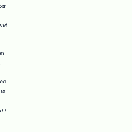
ker
met
en
.
med
er.
n i
t