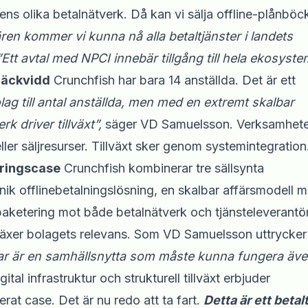
ens olika betalnätverk. Då kan vi sälja offline-plånböc
ren kommer vi kunna nå alla betaltjänster i landets
”Ett avtal med NPCI innebär tillgång till hela ekosyste
 räckvidd
Crunchfish har bara 14 anställda. Det är ett
bolag till antal anställda, men med en extremt skalbar
k driver tillväxt”,
säger VD Samuelsson. Verksamhet
ller säljresurser. Tillväxt sker genom systemintegration
eringscase
Crunchfish kombinerar tre sällsynta
ik offlinebetalningslösning, en skalbar affärsmodell 
ketering mot både betalnätverk och tjänsteleverantör
av växer bolagets relevans. Som VD Samuelsson uttrycker
ngar är en samhällsnytta som måste kunna fungera äve
al infrastruktur och strukturell tillväxt erbjuder
erat case. Det är nu redo att ta fart.
Detta är ett betal