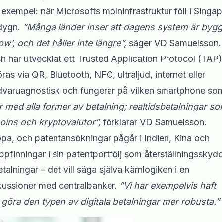
 exempel: när Microsofts molninfrastruktur föll i Singa
 dygn.
”Många länder inser att dagens system är byg
ow’, och det håller inte längre”,
säger VD Samuelsson.
h har utvecklat ett Trusted Application Protocol (TAP)
as via QR, Bluetooth, NFC, ultraljud, internet eller
rdvaruagnostisk och fungerar på vilken smartphone so
ar med alla former av betalning; realtidsbetalningar s
oins och kryptovalutor”,
förklarar VD Samuelsson.
a, och patentansökningar pågår i Indien, Kina och
pfinningar i sin patentportfölj som återställningsskydd
talningar – det vill säga själva kärnlogiken i en
iskussioner med centralbanker.
”Vi har exempelvis haft
öra den typen av digitala betalningar mer robusta.”