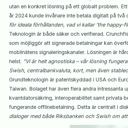
utan en konkret lösning på ett globalt problem. Ett
år 2024 kunde invånare inte betala digitalt på två
för ideala förhållanden, vad vi kallar ’the happy-fl
Teknologin är både säker och verifierad. Crunchfis
som möjliggör att signerade betalningar kan överför
mobilnätens signaleringskanaler. Lösningen är hå
helst.
”Vi är helt agnostiska – vår lösning funger
Swish, centralbankvaluta, kort, men även stablec
Grundteknologin är patentskyddad i USA och Europ
Taiwan. Bolaget har även flera andra intressanta up
kvantdatorsäkring, interoperabilitet samt privata be
fungerande offlinebetalning. Detta är centralt i d
dialoger med både Riksbanken och Swish om att g