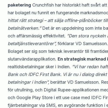
paketering
Crunchfish har historiskt haft svårt a
har bolaget nu funnit en fungerande marknadsmod
hittat rätt strategi – att sälja offline-plånböcker til
betalnätverken.”
Det är en uppdelning som inte b
och affärsmässig effektivitet.
”Den stora nyckeln ä
betaltjänstleverantörer”,
förklarar VD Samuelsson. 
Bolaget ser sig som teknisk leverantör till framtid
slutanvändarapplikation.
En strategisk marknad i
realtidsbetalningar sker i Indien.
”Vi har redan haf
Bank och IDFC First Bank. Vi är nu i dialog direk
betalningar i Indien”,
berättar VD Samuelsson. Res
för utrullning, och Digital Rupee-applikationen me
och Google Play Store i ett use case med IDFC Fir
fjärrbetalningar via SMS, en avgörande funktion i 