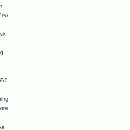
n
i nu
isk
g.
DFC
ning
tore
är