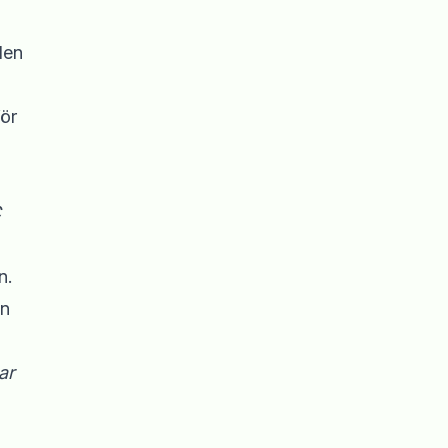
len
för
C
n.
en
ar