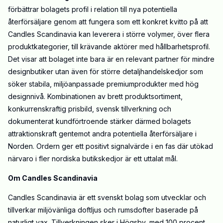
förbättrar bolagets profil i relation till nya potentiella
återförsäljare genom att fungera som ett konkret kvitto på att
Candles Scandinavia kan leverera i större volymer, över flera
produktkategorier, till krävande aktörer med hållbarhetsprofil.
Det visar att bolaget inte bara är en relevant partner för mindre
designbutiker utan även för större detaljhandelskedjor som
söker stabila, miljöanpassade premiumprodukter med hög
designnivå. Kombinationen av brett produktsortiment,
konkurrenskraftig prisbild, svensk tillverkning och
dokumenterat kundförtroende stärker därmed bolagets
attraktionskraft gentemot andra potentiella återförsäljare i
Norden. Ordern ger ett positivt signalvärde i en fas där utökad
närvaro i fler nordiska butikskedjor är ett uttalat mål.
Om Candles Scandinavia
Candles Scandinavia är ett svenskt bolag som utvecklar och
tillverkar miljövänliga doftljus och rumsdofter baserade på
naturligt vax. Tillverkningen sker i Högsby, med 100 procent