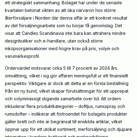
ett strategiskt sammanhang. Bolaget har under de senaste
kvartalen betonat vikten av att öka närvaron hos större
återförsäljare i Norden där denna affär är ett konkret resultat
av det försäljningsarbete som nu börjar få genomslag. Det
visar att Candles Scandinavia inte bara kan attrahera mindre
designbutiker och e-handlare, utan också större
inköpsorganisationer med högre krav på pris, volym och
varumärkesprofil.
Ordervärdet motsvarar cirka 5 till 7 procent av 2024 års
omsättning, vilket i sig gör affären meningsfull ur ett finansiellt
perspektiv. Viktigare är dock att detta är en första beställning
från en ny kund, vilket skapar förutsättningar för ett upprepat
och volymmässigt stigande samarbete över tid. Att ordern
inkluderar flera produktkategorier – doftljus, rumsspray och
rumsdofter – indikerar att förtroendet för bolagets produkter
gäller brett och inte är begränsat till enskilda artiklar, vilket
öppnar upp för ett utökat sortiment, merförsäljning och djupare
integration i kundens butiksnät och marknadsföring.