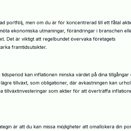
d portfölj, men om du är för koncentrerad till ett fåtal akti
n möta ekonomiska utmaningar, förändringar i branschen ell
t. Det är viktigt att regelbundet övervaka företagets
arka framtidsutsikter.
tidsperiod kan inflationen minska värdet på dina tillgångar
d lägre tillväxt, som obligationer, där avkastningen kan urho
a tillväxtinvesteringar som aktier för att överträffa inflation
gin är att du kan missa möjligheter att omallokera din port