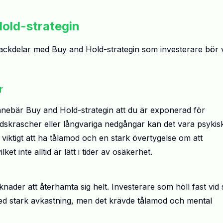
Hold-strategin
nackdelar med Buy and Hold-strategin som investerare bör 
r
 innebär Buy and Hold-strategin att du är exponerad för
adskrascher eller långvariga nedgångar kan det vara psykis
 viktigt att ha tålamod och en stark övertygelse om att
 inte alltid är lätt i tider av osäkerhet.
nader att återhämta sig helt. Investerare som höll fast vid 
ed stark avkastning, men det krävde tålamod och mental