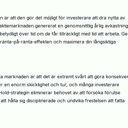
är att den gör det möjligt för investerare att dra nytta av
ar aktiemarknaden genererat en genomsnittlig årlig avkastnin
etydligt över tid om de får tillräckligt med tid att arbeta. 
av ränta-på-ränta-effekten och maximera din långsiktiga
ma marknaden är att det är extremt svårt att göra konsekven
räver en enorm skicklighet och tur, och många investerare
old-strategin eliminerar behovet av att försöka förutse
att hålla sig disciplinerade och undvika frestelsen att fatta