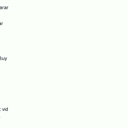
arar
är
 Buy
 vid
-