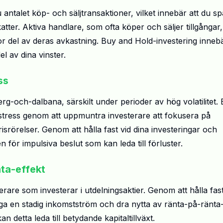
ntalet köp- och säljtransaktioner, vilket innebär att du sp
ter. Aktiva handlare, som ofta köper och säljer tillgångar,
r del av deras avkastning. Buy and Hold-investering inneb
el av dina vinster.
ss
g-och-dalbana, särskilt under perioder av hög volatilitet.
g stress genom att uppmuntra investerare att fokusera på
risrörelser. Genom att hålla fast vid dina investeringar och
för impulsiva beslut som kan leda till förluster.
ta-effekt
erare som investerar i utdelningsaktier. Genom att hålla fast
ga en stadig inkomstström och dra nytta av ränta-på-ränta
n detta leda till betydande kapitaltillväxt.