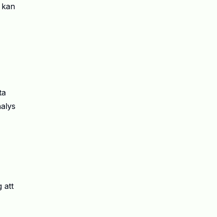
 kan
ta
nalys
 att