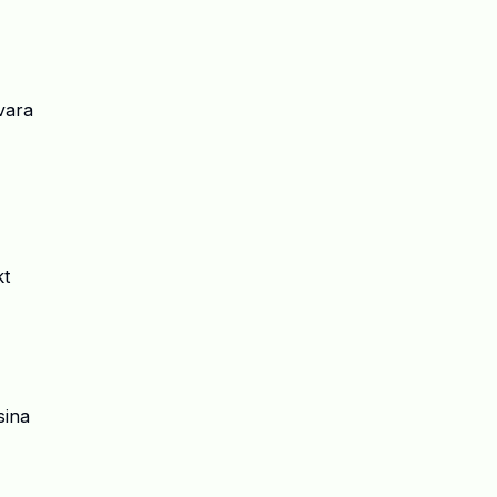
vara
kt
sina