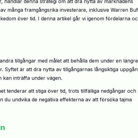
r, handlar denna strategi om att dra nytta av marknadens
ts av många framgångsrika investerare, inklusive Warren Buff
rikedom över tid. I denna artikel går vi igenom fördelarna o
 andra tillgångar med målet att behålla dem under en längre
er. Syftet är att dra nytta av tillgångarnas långsiktiga uppgån
 kan inträffa under vägen.
tenderar att stiga över tid, trots tillfälliga nedgångar och
 kan du undvika de negativa effekterna av att försöka tajma
in