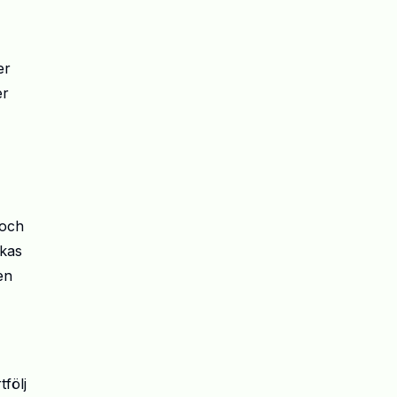
er
er
 och
lkas
en
följ