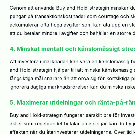
Genom att använda Buy and Hold-strategin minskar du a
pengar på transaktionskostnader som courtage och skat
ackumulerar ofta höga avgifter som kan äta upp en sto
att du betalar mindre i avgifter och behåller en större d
4. Minskat mentalt och känslomässigt stre
Att investera i marknaden kan vara en känslomässig ber
and Hold-strategin hjälper till att minska känslomässi
långsiktiga mål snarare än att oroa sig för kortsiktiga p
ignorera dagliga marknadsrörelser kan du minska risken 
5. Maximerar utdelningar och ränta-på-rän
Buy and Hold-strategin fungerar särskilt bra för invest
aktier som regelbundet betalar utdelningar kan du byg
effekten när du återinvesterar utdelningarna. Över tid ka