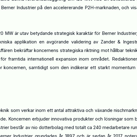
 Berner Industrier på den accelererande P2H-marknaden, och vis
0 MW är utav betydande strategisk karaktär för Berner Industrier
niska applikation en avgörande validering av Zander & Inges
ären bekräftar koncernens strategiska riktning mot hållbar tekni
r för framtida internationell expansion inom området. Redaktione
för koncernen, samtidigt som den indikerar ett starkt momentu
 teknik som verkar inom ett antal attraktiva och växande nischmark
ande. Koncernen erbjuder innovativa produkter och lösningar som b
ustrier består av nio dotterbolag med totalt ca 240 medarbetare ru
erner Industrier grundades år 1897 och är sedan år 2017 noter