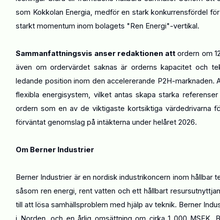
som Kokkolan Energia, medför en stark konkurrensfördel för
starkt momentum inom bolagets "Ren Energi"-vertikal.
Sammanfattningsvis anser redaktionen att
ordern om 12
även om ordervärdet saknas är orderns kapacitet och tek
ledande position inom den accelererande P2H-marknaden. Aff
flexibla energisystem, vilket antas skapa starka referense
ordern som en av de viktigaste kortsiktiga värdedrivarna 
förväntat genomslag på intäkterna under helåret 2026.
Om Berner Industrier
Berner Industrier är en nordisk industrikoncern inom hållbar
såsom ren energi, rent vatten och ett hållbart resursutnyttj
till att lösa samhällsproblem med hjälp av teknik. Berner Ind
i Norden, och en årlig omsättning om cirka 1 000 MSEK. B