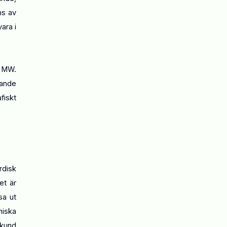
ns av
ara i
0 MW.
xande
fiskt
rdisk
et är
sa ut
niska
 kund