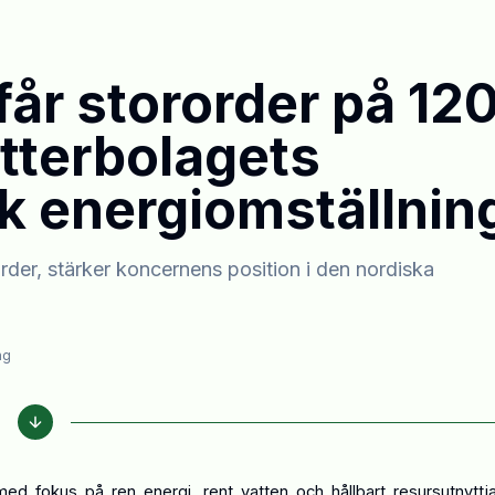
får stororder på 12
tterbolagets
sk energiomställnin
rder, stärker koncernens position i den nordiska
ng
ed fokus på ren energi, rent vatten och hållbart resursutnyttj