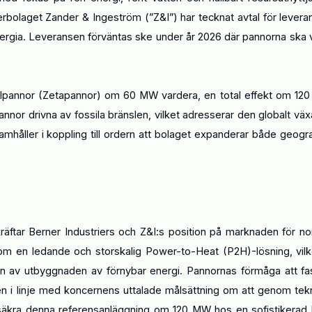
olaget Zander & Ingeström (”Z&I”) har tecknat avtal för levera
nergia. Leveransen förväntas ske under år 2026 där pannorna ska v
elpannor (Zetapannor) om 60 MW vardera, en total effekt om 12
annor drivna av fossila bränslen, vilket adresserar den globalt vä
håller i koppling till ordern att bolaget expanderar både geogra
räftar Berner Industriers och Z&I:s position på marknaden för no
om en ledande och storskalig Power-to-Heat (P2H)-lösning, vilk
riven av utbyggnaden av förnybar energi. Pannornas förmåga att fa
ven i linje med koncernens uttalade målsättning om att genom tek
tt säkra denna referensanläggning om 120 MW hos en sofistikerad