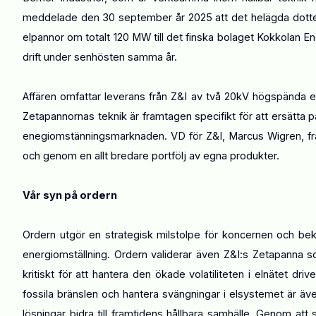
meddelade den 30 september år 2025 att det helägda dotterb
elpannor om totalt 120 MW till det finska bolaget Kokkolan E
drift under senhösten samma år.
Affären omfattar leverans från Z&I av två 20kV högspända 
Zetapannornas teknik är framtagen specifikt för att ersätta p
enegiomstänningsmarknaden. VD för Z&I, Marcus Wigren, fram
och genom en allt bredare portfölj av egna produkter.
Vår syn på ordern
Ordern utgör en strategisk milstolpe för koncernen och bek
energiomställning. Ordern validerar även Z&I:s Zetapanna s
kritiskt för att hantera den ökade volatiliteten i elnätet d
fossila bränslen och hantera svängningar i elsystemet är ä
lösningar bidra till framtidens hållbara samhälle. Genom a