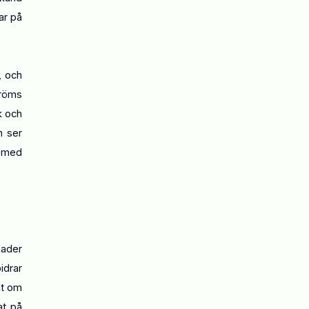
ar på
, och
tröms
k och
n ser
m med
nader
idrar
nt om
at på