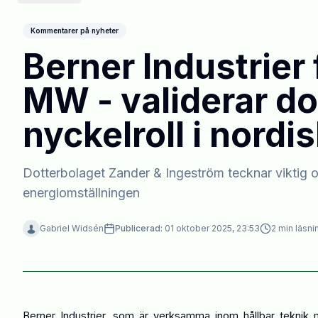
Kommentarer på nyheter
Berner Industrier 
MW - validerar do
nyckelroll i nordi
Dotterbolaget Zander & Ingeström tecknar viktig o
energiomställningen
Gabriel Widsén
Publicerad:
01 oktober 2025, 23:53
2
min läsni
Berner Industrier, som är verksamma inom hållbar teknik m