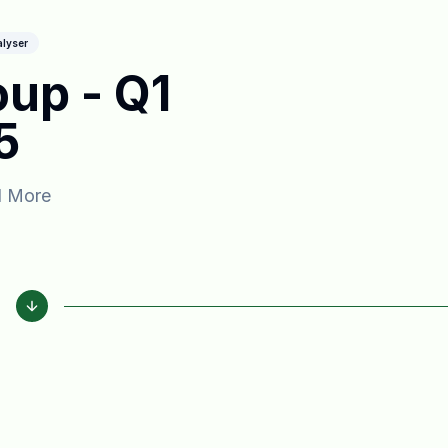
lyser
up - Q1
5
d More