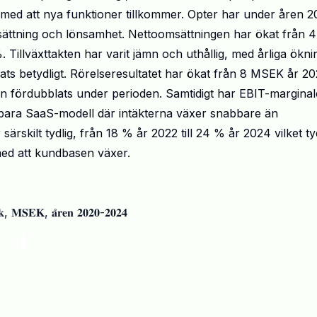
kt med att nya funktioner tillkommer. Opter har under åren 
 omsättning och lönsamhet. Nettoomsättningen har ökat från 
illväxttakten har varit jämn och uthållig, med årliga ökni
ts betydligt. Rörelseresultatet har ökat från 8 MSEK år 2
r än fördubblats under perioden. Samtidigt har EBIT-margina
kalbara SaaS-modell där intäkterna växer snabbare än
ärskilt tydlig, från 18 % år 2022 till 24 % år 2024 vilket t
 med att kundbasen växer.
𝐨𝐫𝐢𝐤, 𝐌𝐒𝐄𝐊, 𝐚̊𝐫𝐞𝐧 𝟐𝟎𝟐𝟎-𝟐𝟎𝟐𝟒