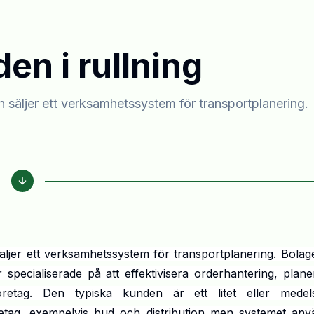
den i rullning
 säljer ett verksamhetssystem för transportplanering.
ljer ett verksamhetssystem för transportplanering. Bolag
ecialiserade på att effektivisera orderhantering, planer
öretag. Den typiska kunden är ett litet eller medels
retag, exempelvis bud och distribution men systemet anv