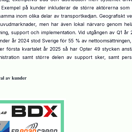
r. Exempel på kunder inkluderar de större aktörerna som
amma inom olika delar av transportkedjan. Geografiskt ve
 huvudmarknader, men har även lokal närvaro genom hel
ning, support och implementation. Vid utgången av Q1 år 
nder år 2024 stod Sverige för 55 % av nettoomsättningen,
r första kvartalet år 2025 så har Opter 49 stycken anstä
istration samt större delen av support sker, samt pers
𝐚𝐥 𝐚𝐯 𝐤𝐮𝐧𝐝𝐞𝐫