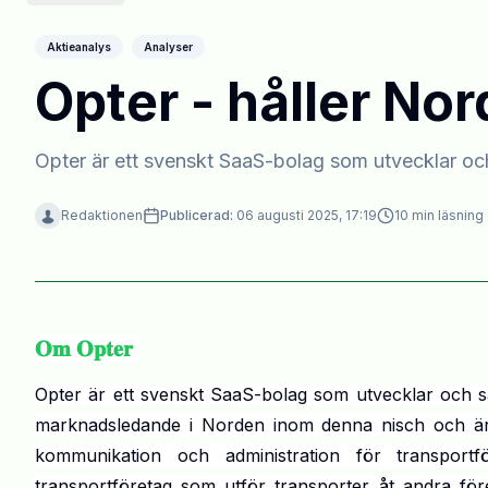
Aktieanalys
Analyser
Opter - håller Nor
Opter är ett svenskt SaaS-bolag som utvecklar och
Redaktionen
Publicerad:
06 augusti 2025, 17:19
10
min läsning
𝐎𝐦 𝐎𝐩𝐭𝐞𝐫
Opter är ett svenskt SaaS-bolag som utvecklar och sä
marknadsledande i Norden inom denna nisch och är sp
kommunikation och administration för transportf
transportföretag som utför transporter åt andra fö