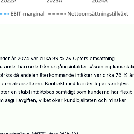
der år 2024 var cirka 89 % av Opters omsättning
andel härrörde från engångsintäkter såsom implementat
rstärkts då andelen återkommande intäkter var cirka 78 % år
umerationsaffären. Kontrakt med kunder löper vanligtvis
ter en stabil intäktsbas samtidigt som kunderna har flexibili
sagt i avgiften, vilket ökar kundlojaliteten och minskar
𝐦𝐚𝐧𝐠𝐬𝐢𝐧𝐭𝐚̈𝐤𝐭𝐞𝐫, 𝐌𝐒𝐄𝐊, 𝐚̊𝐫𝐞𝐧 𝟐𝟎𝟐𝟎-𝟐𝟎𝟐𝟒