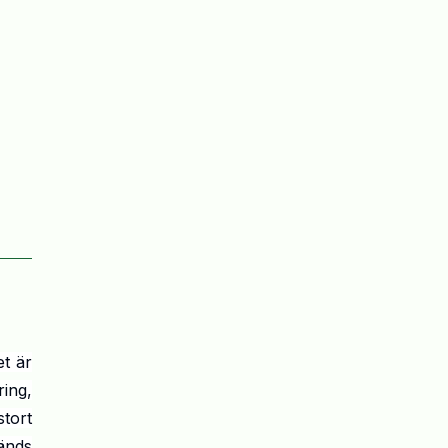
et är
ing,
tort
änds