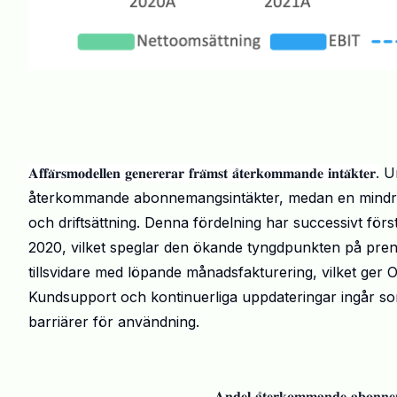
𝐀𝐟𝐟𝐚̈𝐫𝐬𝐦𝐨𝐝𝐞𝐥𝐥𝐞𝐧 𝐠𝐞𝐧𝐞𝐫𝐞𝐫𝐚𝐫 𝐟𝐫𝐚̈𝐦𝐬𝐭 𝐚̊𝐭𝐞𝐫𝐤𝐨𝐦𝐦𝐚𝐧𝐝𝐞 𝐢𝐧𝐭𝐚̈𝐤𝐭𝐞𝐫.
Un
återkommande abonnemangsintäkter, medan en mindre 
och driftsättning. Denna fördelning har successivt fö
2020, vilket speglar den ökande tyngdpunkten på pren
tillsvidare med löpande månadsfakturering, vilket ger Op
Kundsupport och kontinuerliga uppdateringar ingår som 
barriärer för användning.
𝐀𝐧𝐝𝐞𝐥 𝐚̊𝐭𝐞𝐫𝐤𝐨𝐦𝐦𝐚𝐧𝐝𝐞 𝐚𝐛𝐨𝐧𝐧𝐞