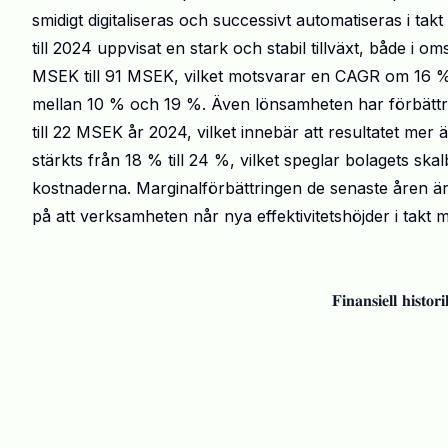
smidigt digitaliseras och successivt automatiseras i ta
till 2024 uppvisat en stark och stabil tillväxt, både i
MSEK till 91 MSEK, vilket motsvarar en CAGR om 16 %. T
mellan 10 % och 19 %. Även lönsamheten har förbättra
till 22 MSEK år 2024, vilket innebär att resultatet me
stärkts från 18 % till 24 %, vilket speglar bolagets s
kostnaderna. Marginalförbättringen de senaste åren är s
på att verksamheten når nya effektivitetshöjder i takt
𝐅𝐢𝐧𝐚𝐧𝐬𝐢𝐞𝐥𝐥 𝐡𝐢𝐬𝐭