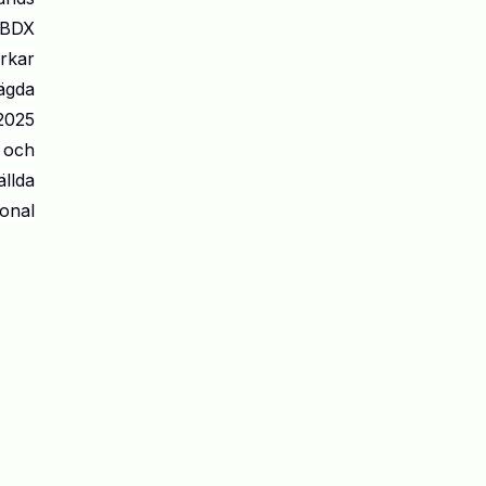
 BDX
rkar
ägda
2025
 och
llda
onal