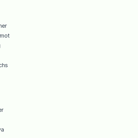
ner
 mot
g
echs
er
ya