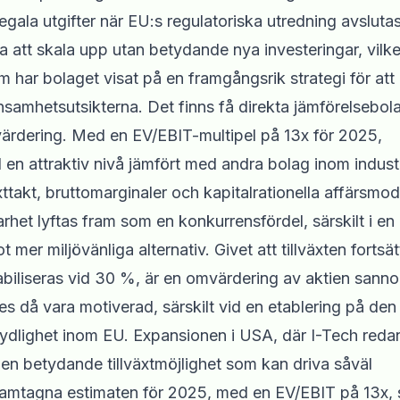
ala utgifter när EU:s regulatoriska utredning avslutas
att skala upp utan betydande nya investeringar, vilke
 har bolaget visat på en framgångsrik strategi för att
lönsamhetsutsikterna. Det finns få direkta jämförelsebol
-värdering. Med en EV/EBIT-multipel på 13x för 2025,
 en attraktiv nivå jämfört med andra bolag inom industr
ttakt, bruttomarginaler och kapitalrationella affärsmode
rhet lyftas fram som en konkurrensfördel, särskilt i en
mer miljövänliga alternativ. Givet att tillväxten fortsätt
abiliseras vid 30 %, är en omvärdering av aktien sannol
 då vara motiverad, särskilt vid en etablering på den
tydlighet inom EU. Expansionen i USA, där I-Tech reda
 en betydande tillväxtmöjlighet som kan driva såväl
ramtagna estimaten för 2025, med en EV/EBIT på 13x, 