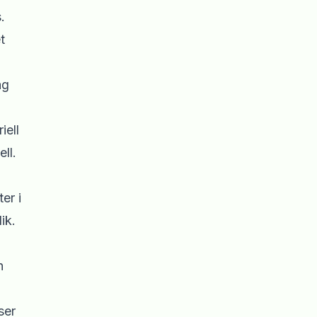
.
t
ag
iell
ll.
er i
ik.
n
ser