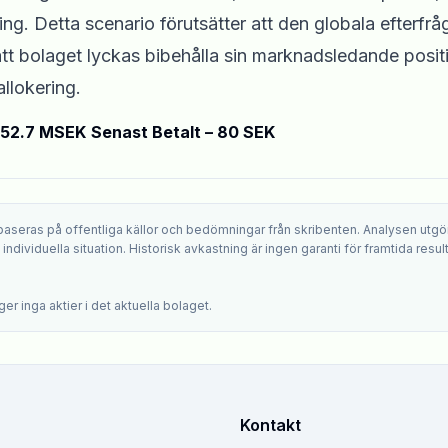
g. Detta scenario förutsätter att den globala efterfrå
 att bolaget lyckas bibehålla sin marknadsledande posit
llokering.
952.7 MSEK
Senast Betalt – 80 SEK
 baseras på offentliga källor och bedömningar från skribenten. Analysen utgö
ndividuella situation. Historisk avkastning är ingen garanti för framtida result
.
er inga aktier i det aktuella bolaget.
Kontakt