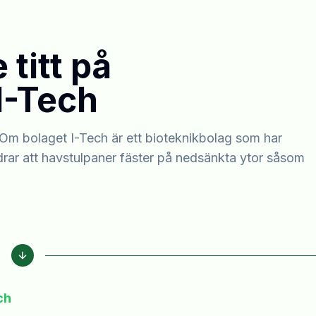
titt på
I-Tech
Om bolaget I-Tech är ett bioteknikbolag som har
drar att havstulpaner fäster på nedsänkta ytor såsom
ch