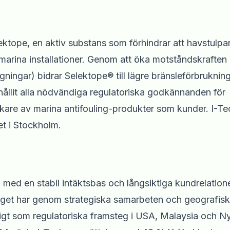
ektope, en aktiv substans som förhindrar att havstulpa
marina installationer. Genom att öka motståndskraften
gningar) bidrar Selektope® till lägre bränsleförbruknin
ållit alla nödvändiga regulatoriska godkännanden för
erkare av marina antifouling-produkter som kunder. I-T
t i Stockholm.
, med en stabil intäktsbas och långsiktiga kundrelation
laget har genom strategiska samarbeten och geografisk
idigt som regulatoriska framsteg i USA, Malaysia och N