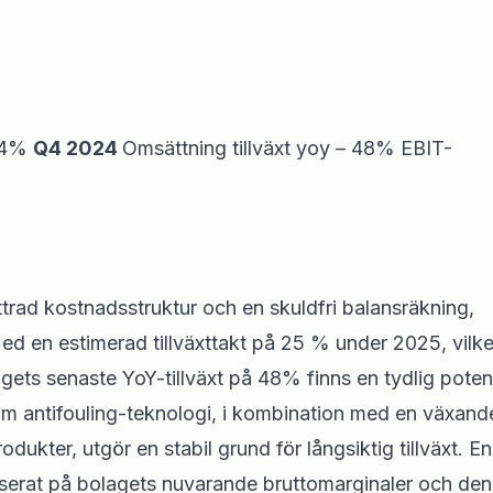
5.4%
Q4 2024
Omsättning tillväxt yoy – 48% EBIT-
ttrad kostnadsstruktur och en skuldfri balansräkning,
Med en estimerad tillväxttakt på 25 % under 2025, vilke
ets senaste YoY-tillväxt på 48% finns en tydlig potent
nom antifouling-teknologi, i kombination med en växand
ukter, utgör en stabil grund för långsiktig tillväxt. En
serat på bolagets nuvarande bruttomarginaler och den