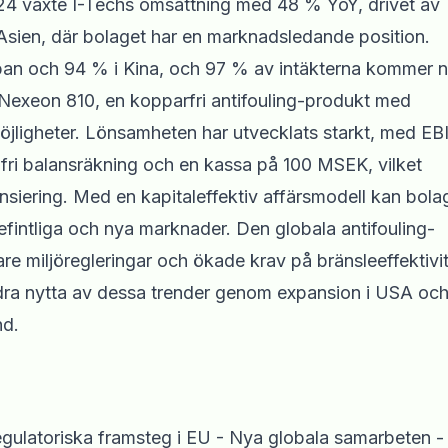
4 växte I-Techs omsättning med 48 % YoY, drivet av
i Asien, där bolaget har en marknadsledande position.
pan och 94 % i Kina, och 97 % av intäkterna kommer 
 Nexeon 810, en kopparfri antifouling-produkt med
möjligheter. Lönsamheten har utvecklats starkt, med EB
fri balansräkning och en kassa på 100 MSEK, vilket
nansiering. Med en kapitaleffektiv affärsmodell kan bola
intliga och nya marknader. Den globala antifouling-
are miljöregleringar och ökade krav på bränsleeffektivi
tt dra nytta av dessa trender genom expansion i USA oc
nd.
gulatoriska framsteg i EU - Nya globala samarbeten -