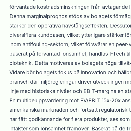
förväntade kostnadsminskningen från avtagande leg
Denna marginalprognos stöds av bolagets förmåga 
stärker den operativa hävstångseffekten. Dessutom
diversifiera kundbasen, vilket ytterligare stärker 
inom antifouling-sektorn, vilket försvårar en peer
baserat på förväntad lönsamhet, handlas I-Tech till
bioteknik. Detta motiveras av bolagets höga tillväx
Vidare bör bolagets fokus på innovation och hållba
bransch där miljöregleringar driver utvecklingen mot 
linje med historiska nivåer och EBIT-marginalen st
En multipeluppvärdering mot EV/EBIT 15x-20x anses
amerikanska marknaden och fortsatt regulatorisk 
har fått godkännande för flera produkter, ses som
intäkter som lönsamhet framöver. Baserat på de f