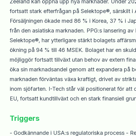
Zeeland kan öppna upp nya marknader. Under 202
fortsatt stark efterfrågan på Selektope®, särskilt 
Försäljningen ökade med 86 % i Korea, 37 % i Ja
från den asiatiska marknaden. PPG:s lansering av
Selektope®, har ytterligare stärkt bolagets affärs
ökning på 94 % till 46 MSEK. Bolaget har en skuld
möjliggör fortsatt tillväxt utan behov av extern fi
öka sin marknadsandel genom att expandera på bef
marknaden förväntas växa kraftigt, drivet av strikt
inom sjöfarten. I-Tech står väl positionerat för a
EU, fortsatt kundtillväxt och en stark finansiell gru
Triggers
- Godkännande i USA:s regulatoriska process - Re