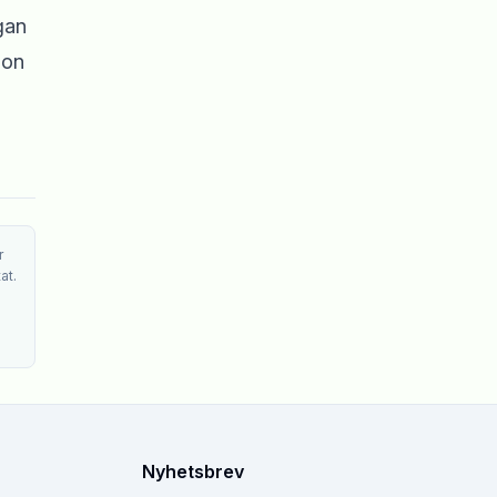
gan
ion
r
at.
Nyhetsbrev