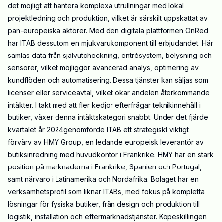
det möjligt att hantera komplexa utrullningar med lokal
projektledning och produktion, vilket är särskilt uppskattat av
pan-europeiska aktörer. Med den digitala plattformen OnRed
har ITAB dessutom en mjukvarukomponent till erbjudandet. Här
samlas data från självutcheckning, entrésystem, belysning och
sensorer, vilket möjliggör avancerad analys, optimering av
kundflöden och automatisering. Dessa tjänster kan säljas som
licenser eller serviceavtal, vilket ökar andelen återkommande
intäkter. I takt med att fler kedjor efterfrågar teknikinnehåll i
butiker, växer denna intäktskategori snabbt. Under det fjärde
kvartalet år 2024genomförde ITAB ett strategiskt viktigt
förvärv av HMY Group, en ledande europeisk leverantör av
butiksinredning med huvudkontor i Frankrike. HMY har en stark
position på marknaderna i Frankrike, Spanien och Portugal,
samt närvaro i Latinamerika och Nordafrika. Bolaget har en
verksamhetsprofil som liknar ITABs, med fokus på kompletta
lösningar för fysiska butiker, från design och produktion till
logistik, installation och eftermarknadstjänster. Köpeskillingen