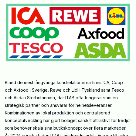
Bland de mest långvariga kundrelationerna finns ICA, Coop
och Axfood i Sverige, Rewe och Lidl i Tyskland samt Tesco
och Asda i Storbritannien, där ITAB ofta fungerar som en
strategisk partner och ansvarar för helhetsleveranser.
Kombinationen av lokal produktion och centraliserad
konceptutveckling har gjort bolaget särskilt attraktivt för kedjor
som behöver skala sina butikskoncept över flera marknader.
År 2024 uppskattades ITAB:s marknadsandel i Europa till cirka