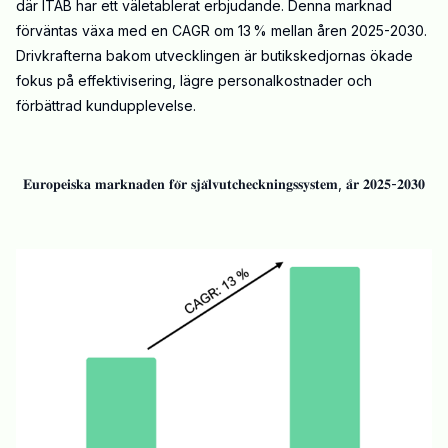
där ITAB har ett väletablerat erbjudande. Denna marknad
förväntas växa med en CAGR om 13 % mellan åren 2025-2030.
Drivkrafterna bakom utvecklingen är butikskedjornas ökade
fokus på effektivisering, lägre personalkostnader och
förbättrad kundupplevelse.
𝐄𝐮𝐫𝐨𝐩𝐞𝐢𝐬𝐤𝐚 𝐦𝐚𝐫𝐤𝐧𝐚𝐝𝐞𝐧 𝐟𝐨̈𝐫 𝐬𝐣𝐚̈𝐥𝐯𝐮𝐭𝐜𝐡𝐞𝐜𝐤𝐧𝐢𝐧𝐠𝐬𝐬𝐲𝐬𝐭𝐞𝐦, 𝐚̊𝐫 𝟐𝟎𝟐𝟓-𝟐𝟎𝟑𝟎