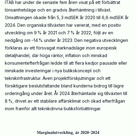
ITAB har under de senaste fem åren visat på ett förbättrat
lönsamhetsläge och en gradvis återhämtning i tillväxt.
Omsättningen ökade från 5, 3 mdSEK år 2020 till 6,6 mdSEK år
2024. Den organiska tillväxten har varierat, med en positiv
utveckling om 9 % år 2021 och 7 % år 2022, följt av en
nedgång om –14 % under år 2023. Den negativa utvecklingen
förklaras av ett försvagat marknadsläge inom europeisk
detaljhandel, där höga räntor, inflation och minskad
konsumentefterfrågan ledde till att flera kedjor pausade eller
minskade investeringar i nya butikskoncept och
teknikinfrastruktur. Även projektförskjutningar och ett
försiktigare beslutsfattande bland kunderna bidrog till lägre
orderingång under året. År 2024 återhämtade sig tillväxten till
8 %, drivet av ett stabilare affärsklimat och ökad efterfrågan
inom framför allt teknikdrivna butiksförbättringar.
𝐌𝐚𝐫𝐠𝐢𝐧𝐚𝐥𝐮𝐭𝐯𝐞𝐜𝐤𝐥𝐢𝐧𝐠, 𝐚̊𝐫 𝟐𝟎𝟐𝟎-𝟐𝟎𝟐𝟒