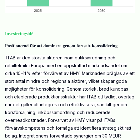
𝐈𝐧𝐯𝐞𝐬𝐭𝐞𝐫𝐢𝐧𝐠𝐬𝐢𝐝𝐞́
𝐏𝐨𝐬𝐢𝐭𝐢𝐨𝐧𝐞𝐫𝐚𝐝 𝐟𝐨̈𝐫 𝐚𝐭𝐭 𝐝𝐨𝐦𝐢𝐧𝐞𝐫𝐚 𝐠𝐞𝐧𝐨𝐦 𝐟𝐨𝐫𝐭𝐬𝐚𝐭𝐭 𝐤𝐨𝐧𝐬𝐨𝐥𝐢𝐝𝐞𝐫𝐢𝐧𝐠
ITAB är den största aktören inom butiksinredning och
retailteknik i Europa med en uppskattad marknadsandel om
cirka 10–11 % efter förvärvet av HMY. Marknaden präglas av ett
stort antal mindre och regionala aktörer, vilket skapar goda
möjligheter för konsolidering. Genom storlek, bred kundbas
och etablerade produktionsstruktur har ITAB ett tydligt övertag
när det gäller att integrera och effektivisera, särskilt genom
korsförsäljning, inköpssamordning och reducerade
overheadkostnader. Förvärvet av HMY visar på ITABs
förvärvskompetens och förmåga att identifiera strategiskt rätt
bolag. Integrationens förväntade synergier om 30 MEUR