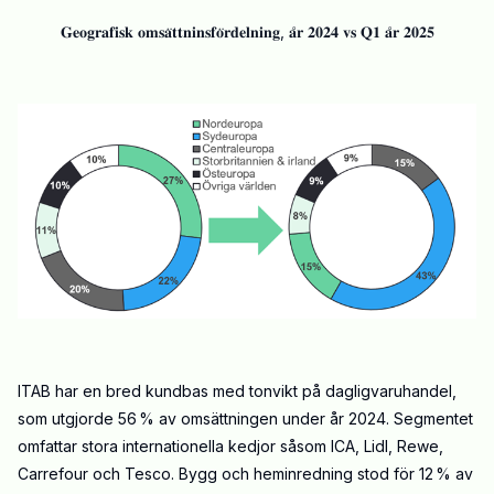
𝐆𝐞𝐨𝐠𝐫𝐚𝐟𝐢𝐬𝐤 𝐨𝐦𝐬𝐚̈𝐭𝐭𝐧𝐢𝐧𝐬𝐟𝐨̈𝐫𝐝𝐞𝐥𝐧𝐢𝐧𝐠, 𝐚̊𝐫 𝟐𝟎𝟐𝟒 𝐯𝐬 𝐐𝟏 𝐚̊𝐫 𝟐𝟎𝟐𝟓
ITAB har en bred kundbas med tonvikt på dagligvaruhandel,
som utgjorde 56 % av omsättningen under år 2024. Segmentet
omfattar stora internationella kedjor såsom ICA, Lidl, Rewe,
Carrefour och Tesco. Bygg och heminredning stod för 12 % av