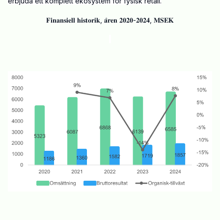
erbjuda ett komplett ekosystem för fysisk retail.
𝐅𝐢𝐧𝐚𝐧𝐬𝐢𝐞𝐥𝐥 𝐡𝐢𝐬𝐭𝐨𝐫𝐢𝐤, 𝐚̊𝐫𝐞𝐧 𝟐𝟎𝟐𝟎-𝟐𝟎𝟐𝟒, 𝐌𝐒𝐄𝐊