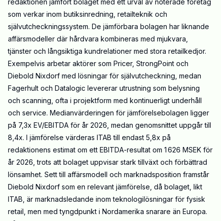
redaktionen jämfört bolaget med ett urval av noterade företag
som verkar inom butiksinredning, retailteknik och
självutcheckningssystem. De jämförbara bolagen har liknande
affärsmodeller där hårdvara kombineras med mjukvara,
tjänster och långsiktiga kundrelationer med stora retailkedjor.
Exempelvis arbetar aktörer som Pricer, StrongPoint och
Diebold Nixdorf med lösningar för självutcheckning, medan
Fagerhult och Datalogic levererar utrustning som belysning
och scanning, ofta i projektform med kontinuerligt underhåll
och service. Medianvärderingen för jämförelsebolagen ligger
på 7,3x EV/EBITDA för år 2026, medan genomsnittet uppgår till
8,4x. I jämförelse värderas ITAB till endast 5,8x på
redaktionens estimat om ett EBITDA-resultat om 1 626 MSEK för
år 2026, trots att bolaget uppvisar stark tillväxt och förbättrad
lönsamhet. Sett till affärsmodell och marknadsposition framstår
Diebold Nixdorf som en relevant jämförelse, då bolaget, likt
ITAB, är marknadsledande inom teknologilösningar för fysisk
retail, men med tyngdpunkt i Nordamerika snarare än Europa.