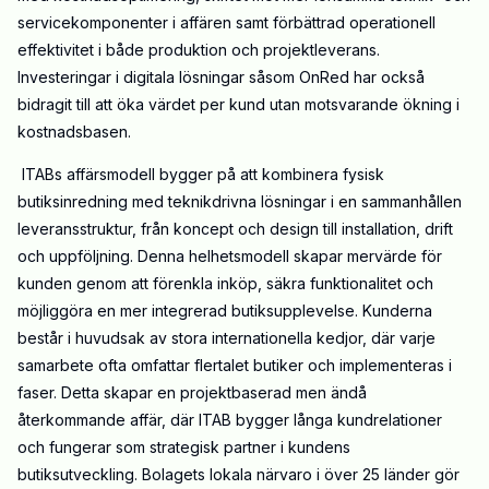
servicekomponenter i affären samt förbättrad operationell
effektivitet i både produktion och projektleverans.
Investeringar i digitala lösningar såsom OnRed har också
bidragit till att öka värdet per kund utan motsvarande ökning i
kostnadsbasen.
ITABs affärsmodell bygger på att kombinera fysisk
butiksinredning med teknikdrivna lösningar i en sammanhållen
leveransstruktur, från koncept och design till installation, drift
och uppföljning. Denna helhetsmodell skapar mervärde för
kunden genom att förenkla inköp, säkra funktionalitet och
möjliggöra en mer integrerad butiksupplevelse. Kunderna
består i huvudsak av stora internationella kedjor, där varje
samarbete ofta omfattar flertalet butiker och implementeras i
faser. Detta skapar en projektbaserad men ändå
återkommande affär, där ITAB bygger långa kundrelationer
och fungerar som strategisk partner i kundens
butiksutveckling. Bolagets lokala närvaro i över 25 länder gör