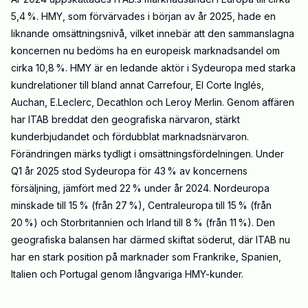
5,4 %. HMY, som förvärvades i början av år 2025, hade en
liknande omsättningsnivå, vilket innebär att den sammanslagna
koncernen nu bedöms ha en europeisk marknadsandel om
cirka 10,8 %. HMY är en ledande aktör i Sydeuropa med starka
kundrelationer till bland annat Carrefour, El Corte Inglés,
Auchan, E.Leclerc, Decathlon och Leroy Merlin. Genom affären
har ITAB breddat den geografiska närvaron, stärkt
kunderbjudandet och fördubblat marknadsnärvaron.
Förändringen märks tydligt i omsättningsfördelningen. Under
Q1 år 2025 stod Sydeuropa för 43 % av koncernens
försäljning, jämfört med 22 % under år 2024. Nordeuropa
minskade till 15 % (från 27 %), Centraleuropa till 15 % (från
20 %) och Storbritannien och Irland till 8 % (från 11 %). Den
geografiska balansen har därmed skiftat söderut, där ITAB nu
har en stark position på marknader som Frankrike, Spanien,
Italien och Portugal genom långvariga HMY-kunder.