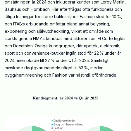
omsättningen år 2024 och inkluderar kunder som Leroy Merlin,
Bauhaus och Hornbach. Här efterfrågas ofta funktionella och
tåliga lösningar för större butiksmiljöer. Fashion stod för 10 %,
och ITAB:s erbjudande omfattar bland annat belysning,
exponering och självutcheckning, vilket ett område som
stärkts genom HMY:s kundbas med aktörer som El Corte Inglés
och Decathlon. Övriga kundgrupper, där apotek, elektronik,
sport och convenience-butiker ingår, stod för 22 % under år
2024, men ökade till 27 % under Q1 år 2025. Samtidigt
minskade dagligvaruhandeln något till 53 %, medan
bygg/heminredning och Fashion var nästintill oförändrade.
𝐊𝐮𝐧𝐝𝐬𝐞𝐠𝐦𝐞𝐧𝐭, 𝐚̊𝐫 𝟐𝟎𝟐𝟒 𝐯𝐬 𝐐𝟏 𝐚̊𝐫 𝟐𝟎𝟐𝟓