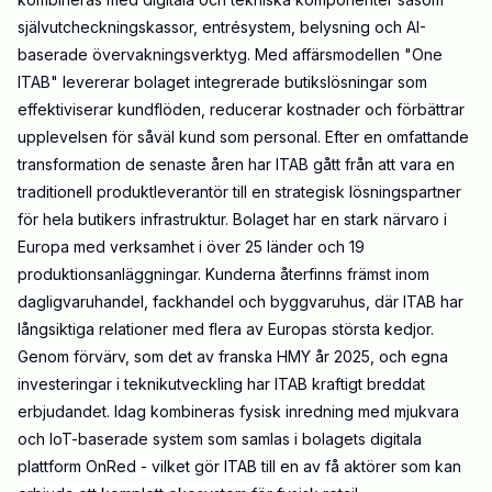
självutcheckningskassor, entrésystem, belysning och AI-
baserade övervakningsverktyg. Med affärsmodellen "One
ITAB" levererar bolaget integrerade butikslösningar som
effektiviserar kundflöden, reducerar kostnader och förbättrar
upplevelsen för såväl kund som personal. Efter en omfattande
transformation de senaste åren har ITAB gått från att vara en
traditionell produktleverantör till en strategisk lösningspartner
för hela butikers infrastruktur. Bolaget har en stark närvaro i
Europa med verksamhet i över 25 länder och 19
produktionsanläggningar. Kunderna återfinns främst inom
dagligvaruhandel, fackhandel och byggvaruhus, där ITAB har
långsiktiga relationer med flera av Europas största kedjor.
Genom förvärv, som det av franska HMY år 2025, och egna
investeringar i teknikutveckling har ITAB kraftigt breddat
erbjudandet. Idag kombineras fysisk inredning med mjukvara
och IoT-baserade system som samlas i bolagets digitala
plattform OnRed - vilket gör ITAB till en av få aktörer som kan