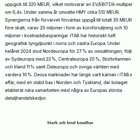
uppgick till 320 MEUR, vilket motsvarar en EV/EBITDA-multipel
om 6,4x. Under samma år omsatte HMY cirka 510 MEUR.
Synergierna från förvärvet förväntas uppgå till totalt 30 MEUR
före skatt, varav 20 miljoner i form av korsförsäljning och 10
miljoner i kostnadsbesparingar. ITAB har historiskt haft
geografisk tyngdpunkt i norra och västra Europa. Under
helåret 2024 stod Nordeuropa för 27 % av omsättningen, följt
av Sydeuropa med 22 %, Centraleuropa 20 %, Storbritannien
och Irland 11 % samt Östeuropa och övriga världen med
vardera 10 %. Dessa marknader har länge varit kärnan i ITAB:s
affär, med en stabil bas i Norden och Tyskland, där bolaget
etablerat nära samarbeten med några av Europas största
detaljhandelskedjor.
𝐒𝐭𝐚𝐫𝐤 𝐨𝐜𝐡 𝐛𝐫𝐞𝐝 𝐤𝐮𝐧𝐝𝐛𝐚𝐬