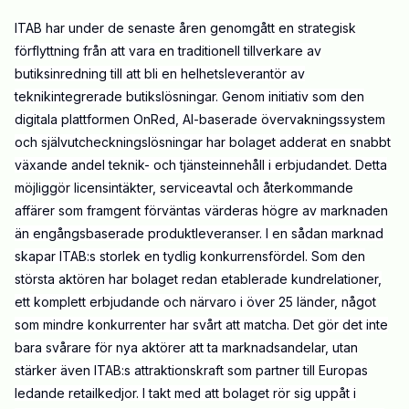
ITAB har under de senaste åren genomgått en strategisk
förflyttning från att vara en traditionell tillverkare av
butiksinredning till att bli en helhetsleverantör av
teknikintegrerade butikslösningar. Genom initiativ som den
digitala plattformen OnRed, AI-baserade övervakningssystem
och självutcheckningslösningar har bolaget adderat en snabbt
växande andel teknik- och tjänsteinnehåll i erbjudandet. Detta
möjliggör licensintäkter, serviceavtal och återkommande
affärer som framgent förväntas värderas högre av marknaden
än engångsbaserade produktleveranser. I en sådan marknad
skapar ITAB:s storlek en tydlig konkurrensfördel. Som den
största aktören har bolaget redan etablerade kundrelationer,
ett komplett erbjudande och närvaro i över 25 länder, något
som mindre konkurrenter har svårt att matcha. Det gör det inte
bara svårare för nya aktörer att ta marknadsandelar, utan
stärker även ITAB:s attraktionskraft som partner till Europas
ledande retailkedjor. I takt med att bolaget rör sig uppåt i