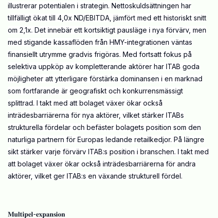
illustrerar potentialen i strategin. Nettoskuldsättningen har
tillfälligt ökat till 4,0x ND/EBITDA, jämfört med ett historiskt snitt
om 2,1x. Det innebär ett kortsiktigt pausläge i nya förvärv, men
med stigande kassaflöden från HMY-integrationen väntas
finansiellt utrymme gradvis frigöras. Med fortsatt fokus på
selektiva uppköp av kompletterande aktörer har ITAB goda
möjligheter att ytterligare förstärka dominansen i en marknad
som fortfarande är geografiskt och konkurrensmässigt
splittrad. I takt med att bolaget växer ökar också
inträdesbarriärerna för nya aktörer, vilket stärker ITABs
strukturella fördelar och befäster bolagets position som den
naturliga partnern för Europas ledande retailkedjor. På längre
sikt stärker varje förvärv ITAB:s position i branschen. I takt med
att bolaget växer ökar också inträdesbarriärerna för andra
aktörer, vilket ger ITAB:s en växande strukturell fördel.
𝐌𝐮𝐥𝐭𝐢𝐩𝐞𝐥-𝐞𝐱𝐩𝐚𝐧𝐬𝐢𝐨𝐧