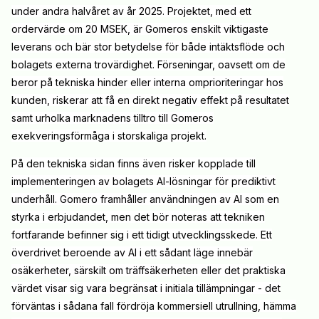
under andra halvåret av år 2025. Projektet, med ett
ordervärde om 20 MSEK, är Gomeros enskilt viktigaste
leverans och bär stor betydelse för både intäktsflöde och
bolagets externa trovärdighet. Förseningar, oavsett om de
beror på tekniska hinder eller interna omprioriteringar hos
kunden, riskerar att få en direkt negativ effekt på resultatet
samt urholka marknadens tilltro till Gomeros
exekveringsförmåga i storskaliga projekt.
På den tekniska sidan finns även risker kopplade till
implementeringen av bolagets AI-lösningar för prediktivt
underhåll. Gomero framhåller användningen av AI som en
styrka i erbjudandet, men det bör noteras att tekniken
fortfarande befinner sig i ett tidigt utvecklingsskede. Ett
överdrivet beroende av AI i ett sådant läge innebär
osäkerheter, särskilt om träffsäkerheten eller det praktiska
värdet visar sig vara begränsat i initiala tillämpningar - det
förväntas i sådana fall fördröja kommersiell utrullning, hämma