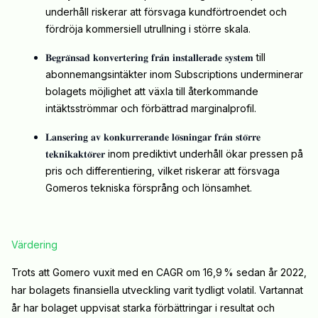
underhåll riskerar att försvaga kundförtroendet och
fördröja kommersiell utrullning i större skala.
𝐁𝐞𝐠𝐫𝐚̈𝐧𝐬𝐚𝐝 𝐤𝐨𝐧𝐯𝐞𝐫𝐭𝐞𝐫𝐢𝐧𝐠 𝐟𝐫𝐚̊𝐧 𝐢𝐧𝐬𝐭𝐚𝐥𝐥𝐞𝐫𝐚𝐝𝐞 𝐬𝐲𝐬𝐭𝐞𝐦
till
abonnemangsintäkter inom Subscriptions underminerar
bolagets möjlighet att växla till återkommande
intäktsströmmar och förbättrad marginalprofil.
𝐋𝐚𝐧𝐬𝐞𝐫𝐢𝐧𝐠 𝐚𝐯 𝐤𝐨𝐧𝐤𝐮𝐫𝐫𝐞𝐫𝐚𝐧𝐝𝐞 𝐥𝐨̈𝐬𝐧𝐢𝐧𝐠𝐚𝐫 𝐟𝐫𝐚̊𝐧 𝐬𝐭𝐨̈𝐫𝐫𝐞
𝐭𝐞𝐤𝐧𝐢𝐤𝐚𝐤𝐭𝐨̈𝐫𝐞𝐫
inom prediktivt underhåll ökar pressen på
pris och differentiering, vilket riskerar att försvaga
Gomeros tekniska försprång och lönsamhet.
Värdering
Trots att Gomero vuxit med en CAGR om 16,9 % sedan år 2022,
har bolagets finansiella utveckling varit tydligt volatil. Vartannat
år har bolaget uppvisat starka förbättringar i resultat och