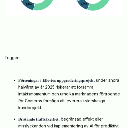
Triggers
𝐅𝐨̈𝐫𝐬𝐞𝐧𝐢𝐧𝐠𝐚𝐫 𝐢 𝐄𝐥𝐥𝐞𝐯𝐢𝐨𝐬 𝐮𝐩𝐩𝐠𝐫𝐚𝐝𝐞𝐫𝐢𝐧𝐠𝐬𝐩𝐫𝐨𝐣𝐞𝐤𝐭
under andra
halvåret av år 2025 riskerar att försämra
intäktsmomentum och urholka marknadens förtroende
för Gomeros förmåga att leverera i storskaliga
kundprojekt.
𝐁𝐫𝐢𝐬𝐭𝐚𝐧𝐝𝐞 𝐭𝐫𝐚̈𝐟𝐟𝐬𝐚̈𝐤𝐞𝐫𝐡𝐞𝐭
, begränsad effekt eller
misslyckanden vid implementering av AI för prediktivt