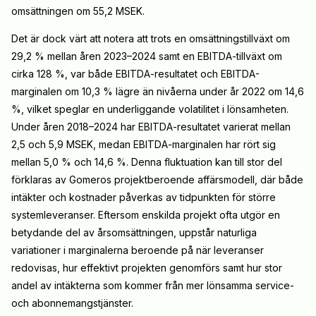
omsättningen om 55,2 MSEK.
Det är dock värt att notera att trots en omsättningstillväxt om
29,2 % mellan åren 2023–2024 samt en EBITDA-tillväxt om
cirka 128 %, var både EBITDA-resultatet och EBITDA-
marginalen om 10,3 % lägre än nivåerna under år 2022 om 14,6
%, vilket speglar en underliggande volatilitet i lönsamheten.
Under åren 2018–2024 har EBITDA-resultatet varierat mellan
2,5 och 5,9 MSEK, medan EBITDA-marginalen har rört sig
mellan 5,0 % och 14,6 %. Denna fluktuation kan till stor del
förklaras av Gomeros projektberoende affärsmodell, där både
intäkter och kostnader påverkas av tidpunkten för större
systemleveranser. Eftersom enskilda projekt ofta utgör en
betydande del av årsomsättningen, uppstår naturliga
variationer i marginalerna beroende på när leveranser
redovisas, hur effektivt projekten genomförs samt hur stor
andel av intäkterna som kommer från mer lönsamma service-
och abonnemangstjänster.