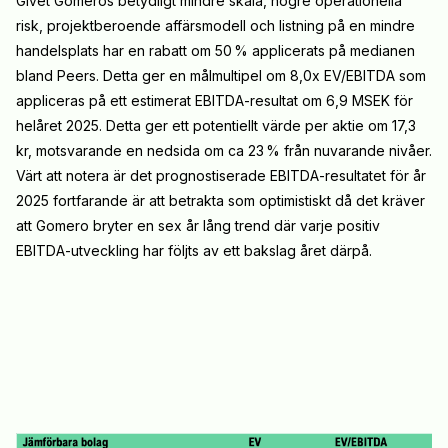
Givet Gomeros betydligt mindre skala, högre operationella
risk, projektberoende affärsmodell och listning på en mindre
handelsplats har en rabatt om 50 % applicerats på medianen
bland Peers. Detta ger en målmultipel om 8,0x EV/EBITDA som
appliceras på ett estimerat EBITDA-resultat om 6,9 MSEK för
helåret 2025. Detta ger ett potentiellt värde per aktie om 17,3
kr, motsvarande en nedsida om ca 23 % från nuvarande nivåer.
Värt att notera är det prognostiserade EBITDA-resultatet för år
2025 fortfarande är att betrakta som optimistiskt då det kräver
att Gomero bryter en sex år lång trend där varje positiv
EBITDA-utveckling har följts av ett bakslag året därpå.