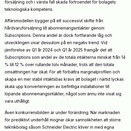
försäljning och i värsta fall skada förtroendet för bolagets
teknologiska kompetens.
Affärsmodellen bygger på ett successivt skifte från
hårdvaruförsäljning till abonnemangsintäkter genom
Subscriptions. Denna andel är dock fortfarande låg och
utvecklingen visar dessutom på en negativ trend. Vid
jämförelse av Q1 år 2024 och Q1 år 2025 framgår det att
Subscriptions som andel av de totala intäkterna minskat från 14
% till 12 % över rullande tolv månader, trots att den totala
omsättningen har ökat. För att förbättra marginalprofilen och
skapa en mer stabil intäktsbas krävs att bolaget i närtid lyckas
skala upp konverteringen av befintliga installationer till
löpande abonnemangsintäkter, något som ännu inte visat sig
vara uthålligt.
Även konkurrensbilden är under förändring. När marknaden
för prediktivt underhåll mognar ökar sannolikheten att större
teknikbolag såsom Schneider Electric kliver in med egna