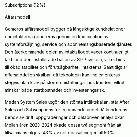
Subscriptions (12 %).
Affärsmodell
Gomeros affärsmodell bygger på långsiktiga kundrelationer
där intäkterna genereras genom en kombination av
systemförsäljning, service och abonnemangsbaserade tjänster.
Den återkommande delen av intäktsflödet växer kontinuerligt i
takt med den installerade basen av SIPP-system, vilket bidrar
till ökad stabilitet och förutsägbarhet i intäkterna. Samtidigt är
affärsmodellen skalbar, då teknologin kan implementeras
stegvis utan krav på större omställningar hos kunden, vilket
minskar både startkostnader och investeringsrisk.
Medan System Sales utgör den största intäktskällan, står After
Sales och Subscriptions för en växande andel då kundernas
behov av drift, uppgraderingar och datadriven analys ökar.
Mellan åren 2023–2024 ökade dessa två segment från att
tillsammans utgöra 43 % av nettoomsättningen till 50 %.