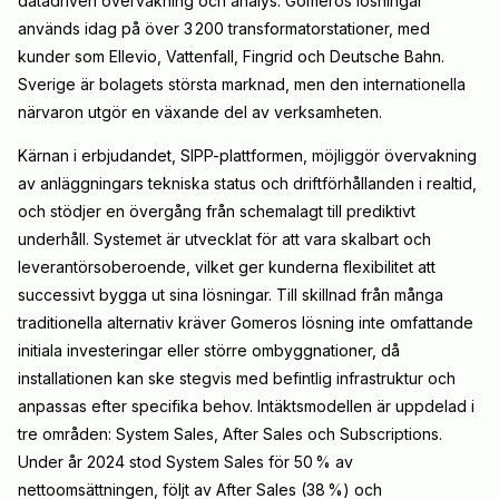
datadriven övervakning och analys. Gomeros lösningar
används idag på över 3 200 transformatorstationer, med
kunder som Ellevio, Vattenfall, Fingrid och Deutsche Bahn.
Sverige är bolagets största marknad, men den internationella
närvaron utgör en växande del av verksamheten.
Kärnan i erbjudandet, SIPP-plattformen, möjliggör övervakning
av anläggningars tekniska status och driftförhållanden i realtid,
och stödjer en övergång från schemalagt till prediktivt
underhåll. Systemet är utvecklat för att vara skalbart och
leverantörsoberoende, vilket ger kunderna flexibilitet att
successivt bygga ut sina lösningar. Till skillnad från många
traditionella alternativ kräver Gomeros lösning inte omfattande
initiala investeringar eller större ombyggnationer, då
installationen kan ske stegvis med befintlig infrastruktur och
anpassas efter specifika behov. Intäktsmodellen är uppdelad i
tre områden:
System Sales
,
After Sales
och
Subscriptions
.
Under år 2024 stod System Sales för 50 % av
nettoomsättningen, följt av After Sales (38 %) och