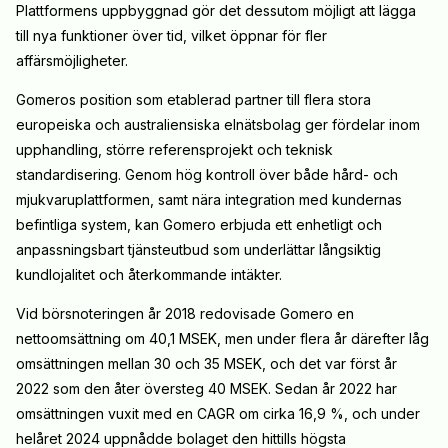
Plattformens uppbyggnad gör det dessutom möjligt att lägga
till nya funktioner över tid, vilket öppnar för fler
affärsmöjligheter.
Gomeros position som etablerad partner till flera stora
europeiska och australiensiska elnätsbolag ger fördelar inom
upphandling, större referensprojekt och teknisk
standardisering. Genom hög kontroll över både hård- och
mjukvaruplattformen, samt nära integration med kundernas
befintliga system, kan Gomero erbjuda ett enhetligt och
anpassningsbart tjänsteutbud som underlättar långsiktig
kundlojalitet och återkommande intäkter.
Vid börsnoteringen år 2018 redovisade Gomero en
nettoomsättning om 40,1 MSEK, men under flera år därefter låg
omsättningen mellan 30 och 35 MSEK, och det var först år
2022 som den åter översteg 40 MSEK. Sedan år 2022 har
omsättningen vuxit med en CAGR om cirka 16,9 %, och under
helåret 2024 uppnådde bolaget den hittills högsta