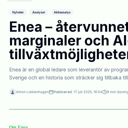
Nyheter
Analyser
Aktieanalys
Enea – återvunne
marginaler och AI
tillväxtmöjlighete
Enea är en global ledare som leverantör av progr
Sverige och en historia som sträcker sig tillbaka til
Anton Liebenhagen
Publicerad:
17 juli 2025, 16:54
8
min läsnin
𝐎𝐦 𝐄𝐧𝐞𝐚