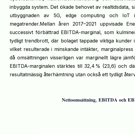
inbyggda system. Det ökade behovet av realtidsdata, 
utbyggnaden av 5G, edge computing och IoT inn
megatrender.Mellan åren 2017–2021 uppvisade Ene
successivt förbättrad EBITDA-marginal, som kulminer
tydligt trendbrott, där bolaget tappade viktiga kund
vilket resulterade i minskande intäkter, marginalpre
då omsättningen visserligen var marginellt lägre jäm
EBITDA-marginalen stärktes till 32,4 % (23,6) och d
resultatmässig återhämtning utan också ett tydligt åt
𝐍𝐞𝐭𝐭𝐨𝐨𝐦𝐬𝐚̈𝐭𝐭𝐧𝐢𝐧𝐠, 𝐄𝐁𝐈𝐓𝐃𝐀 𝐨𝐜𝐡 𝐄𝐁