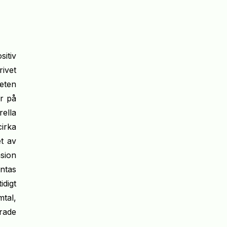
itiv
rivet
eten
ar på
ella
cirka
t av
sion
ntas
idigt
mtal,
rade