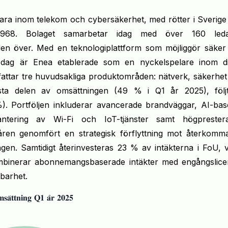
ra inom telekom och cybersäkerhet, med rötter i Sverige 
 1968. Bolaget samarbetar idag med över 160 leda
en över. Med en teknologiplattform som möjliggör säker 
 dag är Enea etablerade som en nyckelspelare inom digi
ttar tre huvudsakliga produktområden: nätverk, säkerhet 
sta delen av omsättningen (49 % i Q1 år 2025), följt
. Portföljen inkluderar avancerade brandväggar, AI-base
antering av Wi-Fi och IoT-tjänster samt högprestera
åren genomfört en strategisk förflyttning mot återkomma
gen. Samtidigt återinvesteras 23 % av intäkterna i FoU, vi
ombinerar abonnemangsbaserade intäkter med engångslicen
lbarhet.
𝐬𝐚̈𝐭𝐭𝐧𝐢𝐧𝐠 𝐐𝟏 𝐚̊𝐫 𝟐𝟎𝟐𝟓