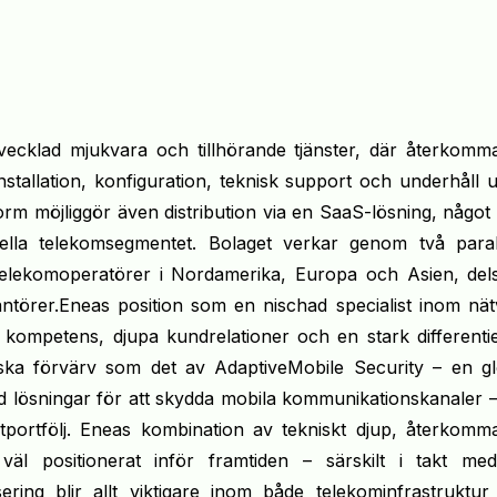
vecklad mjukvara och tillhörande tjänster, där återkomm
nstallation, konfiguration, teknisk support och underhåll 
orm möjliggör även distribution via en SaaS-lösning, någo
nella telekomsegmentet. Bolaget verkar genom två parall
rre telekomoperatörer i Nordamerika, Europa och Asien, del
ntörer.Eneas position som en nischad specialist inom nät
kompetens, djupa kundrelationer och en stark differentie
ska förvärv som det av AdaptiveMobile Security – en gl
 lösningar för att skydda mobila kommunikationskanaler –
portfölj. Eneas kombination av tekniskt djup, återkomm
äl positionerat inför framtiden – särskilt i takt med
ering blir allt viktigare inom både telekominfrastruktur