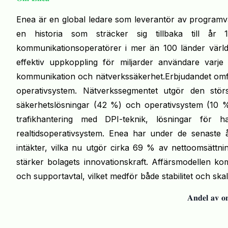
Enea är en global ledare som leverantör av programva
en historia som sträcker sig tillbaka till år
kommunikationsoperatörer i mer än 100 länder värld
effektiv uppkoppling för miljarder användare varje
kommunikation och nätverkssäkerhet.Erbjudandet omfa
operativsystem. Nätverkssegmentet utgör den stör
säkerhetslösningar (42 %) och operativsystem (10 %)
trafikhantering med DPI-teknik, lösningar för h
realtidsoperativsystem. Enea har under de senaste 
intäkter, vilka nu utgör cirka 69 % av nettoomsättnin
stärker bolagets innovationskraft. Affärsmodellen k
och supportavtal, vilket medför både stabilitet och ska
𝐀𝐧𝐝𝐞𝐥 𝐚𝐯 𝐨𝐦