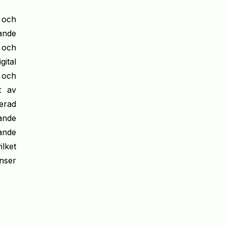
och 
nde 
och 
tal 
och 
 av 
rad 
nde 
nde 
lket 
ser 