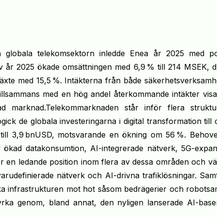
 globala telekomsektorn inledde Enea år 2025 med pos
 av år 2025 ökade omsättningen med 6,9 % till 214 MSEK, d
äxte med 15,5 %. Intäkterna från både säkerhetsverksamh
t tillsammans med en hög andel återkommande intäkter vis
ad marknad.Telekommarknaden står inför flera struktur
k de globala investeringarna i digital transformation till 
 till 3,9 bnUSD, motsvarande en ökning om 56 %. Behove
v ökad datakonsumtion, AI-integrerade nätverk, 5G-expan
r en ledande position inom flera av dessa områden och vä
rudefinierade nätverk och AI-drivna trafiklösningar. Samt
rka infrastrukturen mot hot såsom bedrägerier och robotsa
yrka genom, bland annat, den nyligen lanserade AI-base