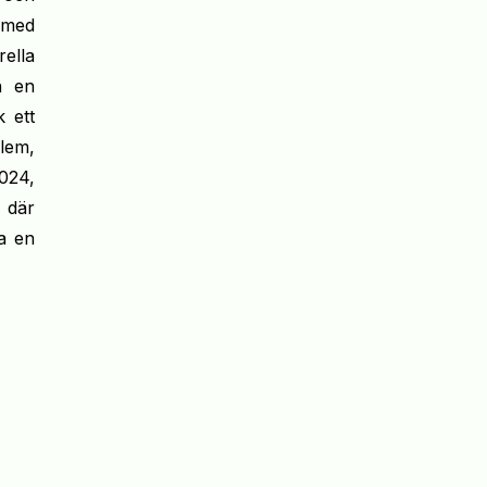
t med
ella
h en
 ett
blem,
2024,
n där
a en