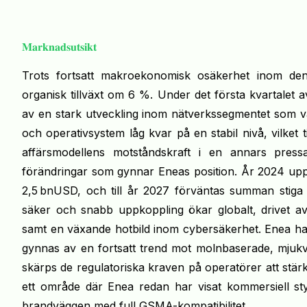
𝐌𝐚𝐫𝐤𝐧𝐚𝐝𝐬𝐮𝐭𝐬𝐢𝐤𝐭
Trots fortsatt makroekonomisk osäkerhet inom den
organisk tillväxt om 6 %. Under det första kvartalet
av en stark utveckling inom nätverkssegmentet som v
och operativsystem låg kvar på en stabil nivå, vilke
affärsmodellens motståndskraft i en annars press
förändringar som gynnar Eneas position. År 2024 uppgic
2,5 bnUSD, och till år 2027 förväntas summan stiga
säker och snabb uppkoppling ökar globalt, drivet a
samt en växande hotbild inom cybersäkerhet. Enea ha
gynnas av en fortsatt trend mot molnbaserade, mjukva
skärps de regulatoriska kraven på operatörer att stä
ett område där Enea redan har visat kommersiell st
brandväggen med full GSMA-kompatibilitet.