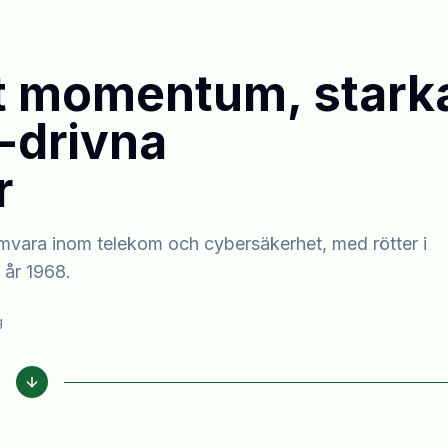
t momentum, stark
-drivna
r
amvara inom telekom och cybersäkerhet, med rötter i
l år 1968.
g