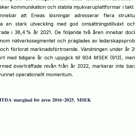
säker kommunikation och stabila mjukvaruplattformar i tak
ebär att Eneas lösningar adresserar flera struktur
a en stark utveckling med god omsättningstillväxt oc
ade i 38,4 % år 2021. De följande två åren innebar dock
er inom nätverkssegmentet och präglades av ledarskapspro
ss och förlorat marknadsförtroende. Vändningen under år 
fört med tidigare år och uppgick till 904 MSEK (913), me
ärmed överträffade nivån från år 2022, markerar inte bar
ervunnet operationellt momentum.
𝐈𝐓𝐃𝐀-𝐦𝐚𝐫𝐠𝐢𝐧𝐚𝐥 𝐟𝐨̈𝐫 𝐚̊𝐫𝐞𝐧 𝟐𝟎𝟏𝟔–𝟐𝟎𝟐𝟓, 𝐌𝐒𝐄𝐊