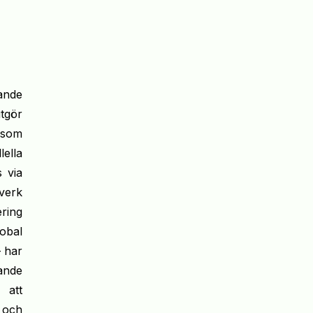
ande
utgör
t som
ella
s via
verk
ring
obal
 har
ande
 att
 och