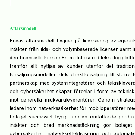
𝐀𝐟𝐟𝐚̈𝐫𝐬𝐦𝐨𝐝𝐞𝐥𝐥
Eneas affärsmodell bygger på licensiering av egenut
intäkter från tids- och volymbaserade licenser samt i
den finansiella kärnan.En molnbaserad teknologiplattf
framför allt nyttjas av kunder utanför det traditio
försäljningsmodeller, dels direktförsäljning till stö
partnerskap med systemintegratörer och tekniklevera
och cybersäkerhet skapar fördelar i form av teknisk 
mot generella mjukvaruleverantörer. Genom strategi
ledare inom nätverkssäkerhet för mobiloperatörer med
bolaget successivt byggt upp en omfattande produkt
intäkter och bred marknadstäckning gör bolaget v
cybersäkerhet, nätverkseffektivisering och automatis