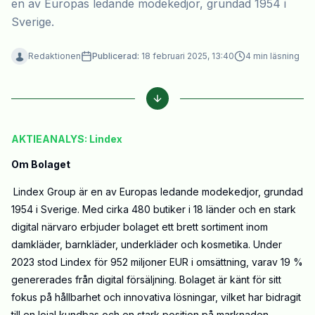
en av Europas ledande modekedjor, grundad 1954 i
Sverige.
Redaktionen
Publicerad:
18 februari 2025, 13:40
4
min läsning
AKTIEANALYS: Lindex
Om Bolaget
Lindex Group är en av Europas ledande modekedjor, grundad
1954 i Sverige. Med cirka 480 butiker i 18 länder och en stark
digital närvaro erbjuder bolaget ett brett sortiment inom
damkläder, barnkläder, underkläder och kosmetika. Under
2023 stod Lindex för 952 miljoner EUR i omsättning, varav 19 %
genererades från digital försäljning. Bolaget är känt för sitt
fokus på hållbarhet och innovativa lösningar, vilket har bidragit
till en lojal kundbas och en stark position på marknaden.