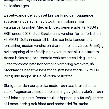
skuldsättningen.
En betydande del av caset kretsar kring den pågående
strategiska översynen av Stockmanns olönsamma
varuhusverksamhet. Medan Lindex genererade 79 MEUR i
EBIT under 2023, stod Stockmanns varuhus för en förlust om
-6 MEUR. Detta innebär att Lindex bär hela koncernens
lönsamhet, medan varuhusen drar ner helhetsvärdet. En möjlig
avknoppning eller försäljning av varuhusen skulle eliminera
denna belastning och renodla verksamheten kring Lindex.
Detta förväntas lyfta koncernens värdering avsevärt, då
Stockmanns negativa kassaflöde (fritt kassaflöde -12 MEUR
2023) inte längre skulle påverka resultatet.
Slutligen är den europeiska mode- och textilbranschen är
starkt fragmenterad med en blandning av globala aktörer och
små lokala spelare. Denna struktur öppnar upp för möjligheter
till konsolidering och ökad marknadsandel för starka