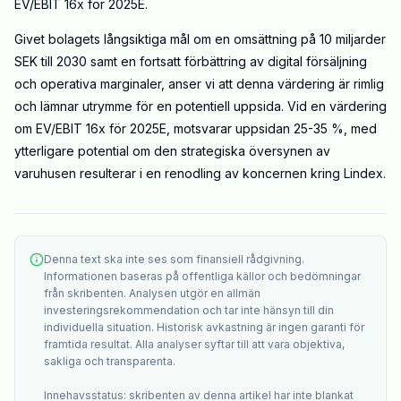
EV/EBIT 16x för 2025E.
Givet bolagets långsiktiga mål om en omsättning på 10 miljarder
SEK till 2030 samt en fortsatt förbättring av digital försäljning
och operativa marginaler, anser vi att denna värdering är rimlig
och lämnar utrymme för en potentiell uppsida. Vid en värdering
om EV/EBIT 16x för 2025E, motsvarar uppsidan 25-35 %, med
ytterligare potential om den strategiska översynen av
varuhusen resulterar i en renodling av koncernen kring Lindex.
Denna text ska inte ses som finansiell rådgivning.
Informationen baseras på offentliga källor och bedömningar
från skribenten. Analysen utgör en allmän
investeringsrekommendation och tar inte hänsyn till din
individuella situation. Historisk avkastning är ingen garanti för
framtida resultat. Alla analyser syftar till att vara objektiva,
sakliga och transparenta.
Innehavsstatus: skribenten av denna artikel har inte blankat