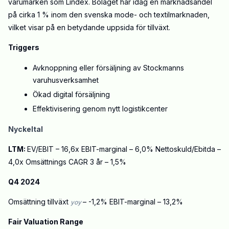
varumärken som Lindex. Bolaget har idag en marknadsandel
på cirka 1 % inom den svenska mode- och textilmarknaden,
vilket visar på en betydande uppsida för tillväxt.
Triggers
Avknoppning eller försäljning av Stockmanns
varuhusverksamhet
Ökad digital försäljning
Effektivisering genom nytt logistikcenter
Nyckeltal
LTM:
EV/EBIT – 16,6x EBIT-marginal – 6,0% Nettoskuld/Ebitda –
4,0x Omsättnings CAGR 3 år – 1,5%
Q4 2024
Omsättning tillväxt
– -1,2% EBIT-marginal – 13,2%
yoy
Fair Valuation Range