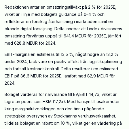
Redaktionen antar en omsättningstillväxt på 2 % för 2025E,
vilket är i linje med bolagets guidance på 0–4 % och
reflekterar en försiktig återhämtning i marknaden samt en
ökande digital försäljning. Detta innebär att Lindex divisionens
omsättning förväntas uppgå till 641,4 MEUR för 2025E, jämfört
med 628,8 MEUR för 2024.
EBIT-marginalen estimeras till 13,5 %, något högre än 13,2 %
under 2024, tack vare en positiv effekt från logistikoptimering
och fortsatt kostnadskontroll. Detta resulterar i en estimerad
EBIT på 86,6 MEUR för 2025E, jämfört med 82,9 MEUR för
2024.
Bolaget värderas för närvarande till EV/EBIT 14,7x, vilket är
lägre än peers som H&M (17,2x). Med hänsyn till osäkerheter
kring marginalutvecklingen och den ännu pågående
strategiska översynen av Stockmanns varuhusverksamhet,
tilldelas bolaget en rabatt om 10 %, vilket ger en värdering på