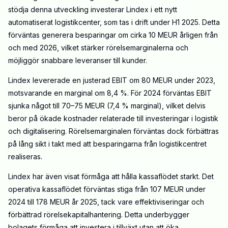
stödja denna utveckling investerar Lindex i ett nytt
automatiserat logistikcenter, som tas i drift under H1 2025. Detta
förväntas generera besparingar om cirka 10 MEUR årligen från
och med 2026, vilket stärker rörelsemarginalerna och
möjliggör snabbare leveranser till kunder.
Lindex levererade en justerad EBIT om 80 MEUR under 2023,
motsvarande en marginal om 8,4 %. För 2024 förväntas EBIT
sjunka något till 70–75 MEUR (7,4 % marginal), vilket delvis
beror på ökade kostnader relaterade till investeringar i logistik
och digitalisering. Rörelsemarginalen förväntas dock förbättras
på lång sikt i takt med att besparingarna från logistikcentret
realiseras.
Lindex har även visat förmåga att hålla kassaflödet starkt. Det
operativa kassaflödet förväntas stiga från 107 MEUR under
2024 till 178 MEUR år 2025, tack vare effektiviseringar och
förbättrad rörelsekapitalhantering. Detta underbygger
bolagets förmåga att investera i tillväxt utan att öka