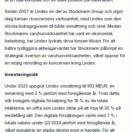
Sedan 2007 är Lindex en del av Stockmann Group och utgör
idag kärnan i koncernens verksamhet, med Lindex som den
största bidragsgivaren till både omsättning och vinst. Medan
Stockmanns varuhusverksamhet har varit en ekonomisk
belastning, har Lindex lyckats driva lönsam tillväxt. För att
bättre tydliggöra aktieägarvärdet har Stockmann påbörjat en
strategisk översyn av varuhusverksamheten, vilket öppnar för
en möjlig renodling av koncernen kring Lindex.
Investeringsidé
Under 2023 uppgick Lindex omsättning till 952 MEUR, en
minskning med 3 % jämfört med föregående år. Trots detta
står bolagets digitala försäljning för 19 % av de totala
intäkterna, en siffra som Lindex siktar på att höja till 30 % på
medellång sikt. Den digitala försäljningen växte med 7 % i
lokala valutor under Q3 2024 jämfört med föregående år,
vilket signalerar en stadig ökning inom e-handeln. För att