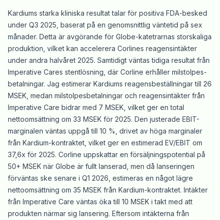
Kardiums starka kliniska resultat talar för positiva FDA-besked
under Q3 2025, baserat på en genomsnittlig väntetid på sex
månader. Detta är avgörande för Globe-katetrarnas storskaliga
produktion, vilket kan accelerera Corlines reagensintäkter
under andra halvåret 2025. Samtidigt väntas tidiga resultat från
Imperative Cares stentlösning, där Corline erhåller milstolpes-
betalningar. Jag estimerar Kardiums reagensbeställningar till 26
MSEK, medan milstolpesbetalningar och reagensintäkter från
Imperative Care bidrar med 7 MSEK, vilket ger en total
nettoomsättning om 33 MSEK för 2025. Den justerade EBIT-
marginalen väntas uppgå till 10 %, drivet av höga marginaler
från Kardium-kontraktet, vilket ger en estimerad EV/EBIT om
37,6x för 2025. Corline uppskattar en försäljningspotential på
50+ MSEK när Globe är fullt lanserad, men då lanseringen
förväntas ske senare i Q1 2026, estimeras en något lägre
nettoomsättning om 35 MSEK från Kardium-kontraktet. Intäkter
från Imperative Care väntas öka till 10 MSEK i takt med att
produkten närmar sig lansering. Eftersom intäkterna från