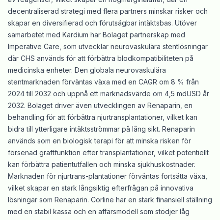
decentraliserad strategi med flera partners minskar risker och
skapar en diversifierad och förutsägbar intäktsbas. Utöver
samarbetet med Kardium har Bolaget partnerskap med
Imperative Care, som utvecklar neurovaskulära stentlösningar
där CHS används för att förbättra blodkompatibiliteten på
medicinska enheter. Den globala neurovaskulära
stentmarknaden förväntas växa med en CAGR om 8 % från
2024 till 2032 och uppnå ett marknadsvärde om 4,5 mdUSD år
2032. Bolaget driver även utvecklingen av Renaparin, en
behandling för att förbättra njurtransplantationer, vilket kan
bidra till ytterligare intäktsströmmar på lång sikt. Renaparin
används som en biologisk terapi för att minska risken för
försenad graftfunktion efter transplantationer, vilket potentiellt
kan förbättra patientutfallen och minska sjukhuskostnader.
Marknaden för njurtrans-plantationer förväntas fortsätta växa,
vilket skapar en stark långsiktig efterfrågan på innovativa
lösningar som Renaparin. Corline har en stark finansiell ställning
med en stabil kassa och en affärsmodell som stödjer låg