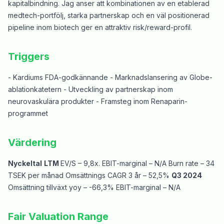
kapitalbindning. Jag anser att kombinationen av en etablerad
medtech-portfölj, starka partnerskap och en väl positionerad
pipeline inom biotech ger en attraktiv risk/reward-profil.
Triggers
- Kardiums FDA-godkännande - Marknadslansering av Globe-
ablationkatetern - Utveckling av partnerskap inom
neurovaskulära produkter - Framsteg inom Renaparin-
programmet
Värdering
Nyckeltal
LTM
EV/S – 9,8x. EBIT-marginal – N/A Burn rate – 34
TSEK per månad Omsättnings CAGR 3 år – 52,5%
Q3 2024
Omsättning tillväxt yoy – -66,3% EBIT-marginal – N/A
Fair Valuation Range