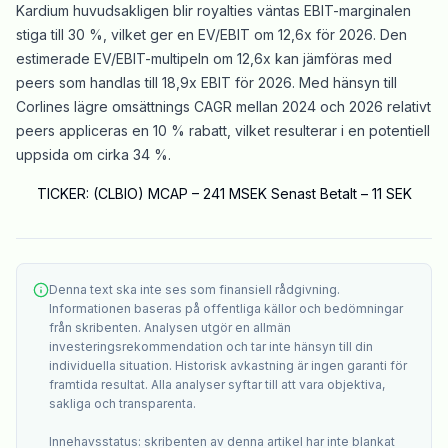
Kardium huvudsakligen blir royalties väntas EBIT-marginalen
stiga till 30 %, vilket ger en EV/EBIT om 12,6x för 2026. Den
estimerade EV/EBIT-multipeln om 12,6x kan jämföras med
peers som handlas till 18,9x EBIT för 2026. Med hänsyn till
Corlines lägre omsättnings CAGR mellan 2024 och 2026 relativt
peers appliceras en 10 % rabatt, vilket resulterar i en potentiell
uppsida om cirka 34 %.
TICKER: (CLBIO) MCAP – 241 MSEK Senast Betalt – 11 SEK
Denna text ska inte ses som finansiell rådgivning.
Informationen baseras på offentliga källor och bedömningar
från skribenten. Analysen utgör en allmän
investeringsrekommendation och tar inte hänsyn till din
individuella situation. Historisk avkastning är ingen garanti för
framtida resultat. Alla analyser syftar till att vara objektiva,
sakliga och transparenta.
Innehavsstatus: skribenten av denna artikel har inte blankat