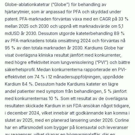
Globe-ablationkatetrar (“Globe”) för behandling av
hjärtarytmier, som är anpassad för PFA och skyddad under
patent. PFA-marknaden förväntas växa med en CAGR på 33 %
mellan 2025 och 2030 och uppnå ett marknadsvärde om 5,1
mdUSD år 2030. Dessutom utgorde kateterbehandling 89 %
av PFA-marknadens totala omsättning 2024 och förväntas nå
95 % av den totala marknaden år 2030. Kardiums Globe har
visat överlägsna kliniska resultat jämfört med konkurrenter,
med högre effektivitet inom lungvenisolering (“PVI”) och bättre
säkerhetsprofil. Medan konkurrenterna rapporterade en PVI-
effektivitet om 74 % i 12 månadersuppföljningen, uppnådde
Kardium 84 %. Dessutom hade Kardiums kateter en lägre
andel patienter med symptom från behandlingen, 5 % jämfört
med konkurrenternas 10 %. Som ett resultat av de överlägsna
resultaten skickade Kardium in sin FDA-ansökan något tidigare,
i december 2024, vilket innebär att godkännande kan komma i
slutet av 2025, med en planerad lansering under 2026. Corline
har en affärsmodell som bygger på licensavtal och leveranser
av reagenser, vilket skapar en högmarginalaffär, där en