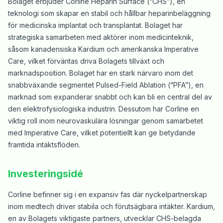
Bolaget erbjuder Corline Heparin Surface (“CHS”), en
teknologi som skapar en stabil och hållbar heparinbeläggning
för medicinska implantat och transplantat. Bolaget har
strategiska samarbeten med aktörer inom medicinteknik,
såsom kanadensiska Kardium och amerikanska Imperative
Care, vilket förväntas driva Bolagets tillväxt och
marknadsposition. Bolaget har en stark närvaro inom det
snabbväxande segmentet Pulsed-Field Ablation (“PFA”), en
marknad som expanderar snabbt och kan bli en central del av
den elektrofysiologiska industrin. Dessutom har Corline en
viktig roll inom neurovaskulära lösningar genom samarbetet
med Imperative Care, vilket potentiellt kan ge betydande
framtida intäktsflöden.
Investeringsidé
Corline befinner sig i en expansiv fas där nyckelpartnerskap
inom medtech driver stabila och förutsägbara intäkter. Kardium,
en av Bolagets viktigaste partners, utvecklar CHS-belagda