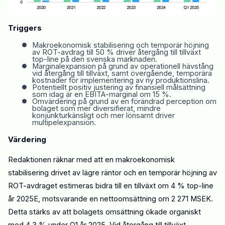
Triggers
•
Makroekonomisk stabilisering och temporär höjning
av ROT-avdrag till 50 % driver återgång till tillväxt
top-line
på den s
venska marknaden.
•
Marginalexpansion på grund av operationell hävstång
vid återgång till tillväxt, samt övergående, temporära
kostnader för implementering av ny produktionslina
.
•
Potentiellt positiv justering av finansiell målsättning
som idag är
en EBITA-marginal om 15 %.
•
Omvärdering på grund av en förändrad perception om
bolaget som mer diversifierat, mindre
konjunkturkänsligt och mer lönsamt driver
multipelexpansion.
Värdering
Redaktionen räknar med att en makroekonomisk
stabilisering drivet av lägre räntor och en temporär höjning av
ROT-avdraget
estimeras bidra
till en tillväxt om 4 % top-line
år
2025E, motsvarande en nettoomsättning om 2 2
71
MSEK.
Detta stärks av att bolagets omsättning ökade organiskt