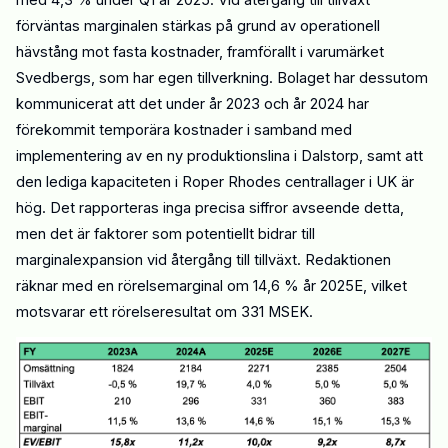
med 4,3 %
under
Q1 år 2025. Vid återgång till tillväxt
förväntas
marginalen
stärkas
på grund av operationell
hävstång mot fasta kostnader, framförallt i varumärket
Svedbergs, som har egen tillverkning. Bolaget har dessutom
kommunicerat att det under år 2023 och år 2024 har
förekommit temporära kostnader i samband med
implementering av en ny produktionslina i Dalstorp, samt att
den lediga kapaciteten i Roper Rhodes centrallager i UK är
hög. Det rapporteras inga precisa siffror avseende detta,
men det är faktorer som potentiellt bidrar till
marginalexpansion vid återgång till tillväxt. Redaktionen
räknar med en rörelsemarginal om 14,6 %
år
2025E, vilket
motsvarar ett rörelseresultat om 33
1
MSEK.