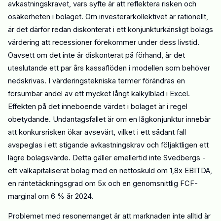
avkastningskravet, vars syfte är att reflektera risken och
osäkerheten i bolaget. Om investerarkollektivet är rationellt,
är det därför redan diskonterat i ett konjunkturkänsligt bolags
värdering att recessioner förekommer under dess livstid.
Oavsett om det inte är diskonterat på förhand, är det
uteslutande
ett par års kassaflöden i modellen som behöver
nedskrivas.
I
värderingstekniska termer förändras en
försumbar andel av ett mycket långt kalkylblad i Excel.
Effekten på det inneboende värdet i bolaget är
i regel
obetydande.
Undantagsfallet är om en lågkonjunktur innebär
att konkursrisken ökar avsevärt, vilket i ett sådant fall
avspeglas i ett stigande avkastningskrav och följaktligen ett
lägre bolagsvärde. Detta gäller emellertid inte Svedbergs -
ett välkapitaliserat bolag med en nettoskuld om 1,8x EBITDA,
en räntetäckningsgrad om 5x och en genomsnittlig FCF-
marginal om 6 %
år
2024.
Problemet med resonemanget är att marknaden inte alltid är