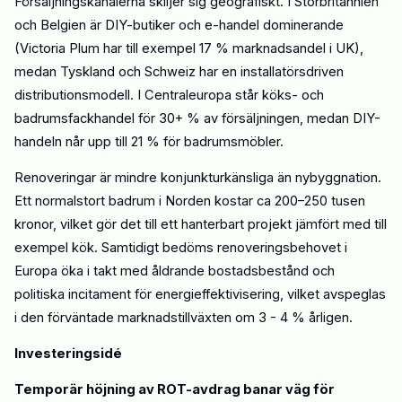
Försäljningskanalerna skiljer sig geografiskt. I Storbritannien
och Belgien är
DIY-butiker och e-handel
dominerande
(
Victoria Plum har
till exempel
17 %
marknadsandel i UK),
medan Tyskland och Schweiz har en
installatörsdriven
distributionsmodell
. I Centraleuropa står köks- och
badrumsfackhandel för
30+ %
av försäljningen, medan DIY-
handeln når upp till
21 %
för badrumsmöbler.
Renoveringar är mindre konjunkturkänsliga än nybyggnation.
Ett normalstort badrum i Norden kostar ca
200–250
tusen
kronor
, vilket gör det till ett hanterbart projekt jämfört med till
exempel kök. Samtidigt bedöms renoveringsbehovet i
Europa öka i takt med åldrande bostadsbestånd och
politiska incitament för energieffektivisering
, vilket avspeglas
i den förväntade marknadstillväxten om 3 - 4 % årligen.
Investeringsidé
Temporär höjning av ROT-avdrag banar väg för