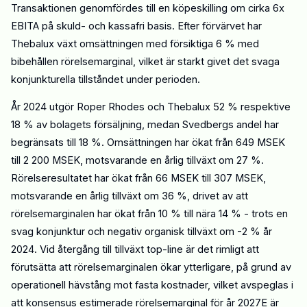
T
ransaktionen genomfördes till en köpeskilling om cirka 6x
EBITA på skuld- och kassafri basis. Efter förvärvet har
Thebalux växt omsättning
en
med försiktiga 6 % med
bibehållen rörelsemarginal, vilket är starkt givet det svaga
konjunkturella tillståndet under perioden.
År 2024 utgör Roper Rhodes och Thebalux 52 % respektive
18 % av bolagets försäljning, medan Svedbergs andel har
begränsats till 18 %.
Omsättningen har ökat från 649 MSEK
till 2 200 MSEK, motsvarande en årlig tillväxt om 27 %.
Rörelseresultatet har ökat från 66 MSEK till 307 MSEK,
motsvarande en årlig tillväxt om 36 %, drivet av att
rörelsemarginalen har ökat från 10 % till nära 14 % - trots en
svag konjunktur och negativ organisk tillväxt om -2 % år
2024. Vid återgång till tillväxt top-line är det rimligt att
förutsätta att rörelsemarginalen ökar ytterligare, på grund av
operationell hävstång mot fasta kostnader
, vilket avspeglas i
att konsensus estimerade rörelsemarginal för
år
2027E är