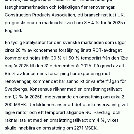
fastighetsmarknaden och följaktligen fler renoveringar.
Construction Products Association
, ett branschinstitut i UK,
prognostiserar en marknadstillväxt om 3 - 4 % för
år
2025 i
England.
En tydlig katalysator
för den svenska marknaden
som utgör
cirka 20 % av koncernens försäljning
är att ROT-avdraget
kommer att höjas från 30 % till 50 % temporärt från den 12:e
maj år 2025 till den 31:e december år 2025. På grund av att
85 % av koncernens försäljning h
ar exponering mot
renoveringar, kommer det här sannolikt driva efterfrågan för
Svedbergs. Konsensus räknar med en omsättningstillväxt
om 1,2 %
år
2025E, motsvarande en omsättning om cirka 2
200 MSEK. Redaktionen anser att detta är konservativt givet
lägre räntor och ett temporärt stigande ROT-avdrag, och
räknar istället med en omsättningstillväxt om 4 %, vilket
skulle innebära en omsättning om 2271 MSEK.