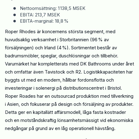
•
Nettoomsättning: 1 138,5 MSEK
•
EBITA: 213,7 MSEK
•
EBITA-marginal: 18,8 %
Roper Rhodes är koncernens största segment, med
huvudsaklig verksamhet i Storbritannien (96 % av
försäljningen) och Irland (4 %). Sortimentet består av
badrumsmöbler, speglar, duschlösningar och tillbehör.
Varumärket har kompletterats med DK Bathrooms under året
och omfattar även Tavistock och R2. Logistikkapaciteten har
byggts ut med en modern, hållbar fordonsflotta och
investeringar i solenergi på distributionscentret i Bristol.
Roper Roades har en outsourcad produktion med tillverkning
i Asien, och fokuserar på design och försäljning av produkter.
Detta ger en kapitallätt affärsmodell,
låga
fasta kostnader
och en motståndskraft
ig
lönsamhetsmässigt vid ekonomiska
nedgångar
på grund av en låg operationell hävstång.