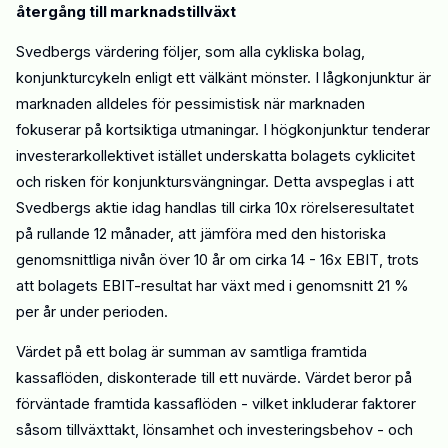
återgång till marknadstillväxt
Svedbergs värdering följer, som alla cykliska bolag,
konjunkturcykeln
enligt ett välkänt mönster. I lågkonjunktur är
marknaden alldeles för pessimistisk när marknaden
fokuserar på kortsiktiga utmaningar. I högkonjunktur tenderar
investerarkollektivet istället underskatta bolagets cyklicitet
och risken för konjunktursvängningar.
Detta avspeglas i att
Svedbergs aktie idag handlas till cirka 10x
rörelseresultatet
på rullande 12 månader
, att jämföra med den historiska
genomsnittliga nivån över 10 år om cirka 14 - 16x EBIT, trots
att bolagets EBIT
-resultat
har växt med i genomsnitt 21 %
per år under perioden.
Värdet på ett bolag är summan av samtliga framtida
kassaflöden, diskonterade till ett nuvärde. Värdet beror på
förväntade framtida kassaflöden - vilket inkluderar
faktorer
såsom
tillväxttakt, lönsamhet och investeringsbehov - och