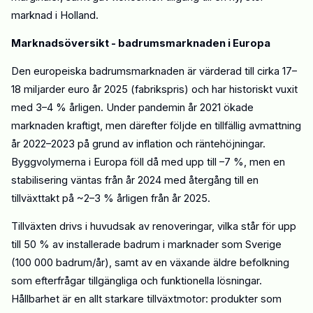
marknad i Holland.
Marknadsöversikt - badrumsmarknaden i Europa
Den europeiska badrumsmarknaden är värderad till cirka
17–
18 miljarder
euro
år
2025
(fabrikspris) och har historiskt vuxit
med
3–4 % årligen
. Under pandemin
år
2021 ökade
marknaden kraftigt, men därefter följde en tillfällig avmattning
år
2022–2023 på grund av inflation och räntehöjningar.
Byggvolymerna i Europa föll då med upp till
–7 %
, men en
stabilisering väntas från
år
2024 med återgång till en
tillväxttakt på
~2–3 % årligen
från
år
2025.
Tillväxten drivs i huvudsak av
renoveringar
, vilka står för upp
till
50 %
av installerade badrum i marknader som Sverige
(100 000 badrum/år), samt av en växande äldre befolkning
som efterfrågar tillgängliga och funktionella lösningar.
Hållbarhet är en allt starkare tillväxtmotor: produkter som