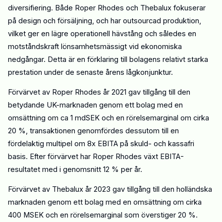
diversifiering.
Både Roper Rhodes och Thebalux fokuserar
på design och försäljning, och har outsourcad produktion,
vilket ger en lägre operationell hävstång och således en
motståndskraft lönsamhetsmässigt vid ekonomiska
nedgångar. Detta är en förklaring till bolagens relativt starka
prestation under de senaste årens lågkonjunktur.
Förvärvet av Roper Rhodes
år 2021
gav tillgång till den
betydande UK-marknaden
genom
ett bolag med en
omsättning
om ca
1 mdSEK
och
en rörelsemarginal om cirka
20 %,
transaktionen genomfördes
dessutom
till en
fördelaktig multipel om 8x EBITA på skuld- och kassafri
basis. Efter förvärvet har Roper Rhodes växt EBITA-
resultat
et
med i genomsnitt 12 % per år.
Förvärvet av Thebalux år 2023 gav tillgång till den holländska
marknaden genom ett bolag med en omsättning om cirka
400 MSEK och en rörelsemarginal som överstiger 20 %
.