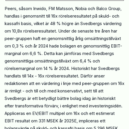
Peers, såsom Inwido,
FM Matsson, Nobia och Balco Group,
handlas i genomsnitt till
16x rörelseresultatet på skuld- och
kassafri basis, vilket är 48 % högre än Svedbergs värdering
om 10,8x rörelseresultatet. Under de senaste tre åren har
peer-gruppen haft en genomsnittlig årlig omsättningstillväxt
om 0,3 % och år 2024 hade bolagen en genomsnittlig EBIT-
marginal om 6,6 %. Detta kan jämföras med Svedbergs
genomsnittliga omsättningstillväxt om 6,4 % och
rörelsemarginal om 14 % år 2024. Historiskt har Svedbergs
handlats till 14x - 16x rörelseresultatet. Därför anser
redaktionen att en värdering i linje med peer-gruppen om 16x
är rimligt - och till och med konservativt, sett till att
Svedbergs är ett betydligt bättre bolag idag än historiskt
efter transformativa förvärv, i enlighet med investeringsidén.
Appliceras en EV/EBIT multipel om 16x och ett estimerat
EBIT resultat om 33
1
MSEK år 2025E, impliceras ett
bolagsvärde på skuld- och kassafri basis om 5
296
MSEK.