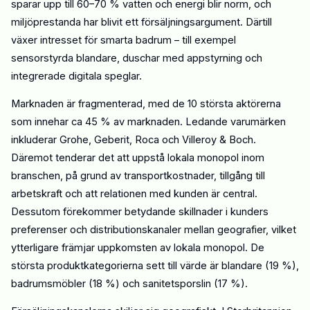
sparar upp till
60–70 % vatten och energi
blir norm, och
miljöprestanda har blivit ett försäljningsargument. Därtill
växer intresset för
smarta badrum
– till exempel
sensorstyrda blandare, duschar med appstyrning och
integrerade digitala speglar.
Marknaden är
fragmenterad
, med de 10 största aktörerna
som innehar ca
45 %
av marknaden. Ledande varumärken
inkluderar
Grohe, Geberit, Roca
och
Villeroy & Boch
.
Däremot tenderar det att uppstå lokala monopol inom
branschen, på grund av transportkostnader, tillgång till
arbetskraft och att relationen med kunden är central.
Dessutom förekommer betydande skillnader i kunders
preferenser och distributionskanaler mellan geografier, vilket
ytterligare främjar uppkomsten av lokala monopol.
De
största produktkategorierna sett till värde är blandare (
19 %
),
badrumsmöbler (
18 %
) och sanitetsporslin (
17 %
).