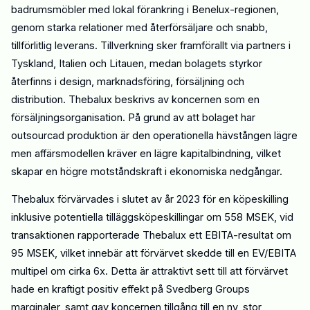
badrumsmöbler med lokal förankring i Benelux-regionen,
genom
starka relationer med återförsäljare och snabb,
tillförlitlig leverans. Tillverkning sker
framförallt
via partners i
Tyskland, Italien och Litauen
, medan bolagets styrkor
återfinns i design, marknadsföring, försäljning och
distribution. Thebalux beskrivs av koncernen som en
försäljningsorganisation. På grund av att bolaget har
outsourcad produktion är den operationella
hävstången lägre
men
affärsmodellen kräver en lägre kapitalbindning, vilket
skapar en högre motståndskraft i ekonomiska nedgångar.
Thebalux förvärvades i slutet av
år
2023 för en köpeskilling
inklusive potentiella tilläggsköpeskillingar om 558 MSEK,
vid
transaktionen rapporterade Thebalux ett EBITA-resultat om
95 MSEK, vilket innebär att förvärvet skedde till en EV/EBITA
multipel om cirka 6x. Detta är attraktivt sett till att förvärvet
hade en kraftigt positiv effekt på Svedberg Groups
marginaler, samt gav koncernen tillgång till en ny, stor