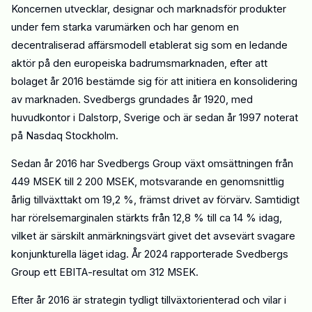
Koncernen utvecklar, designar och marknadsför produkter
under
fem
starka varumärken och har genom en
decentraliserad affärsmodell etablerat sig som en ledande
aktör på den europeiska badrumsmarknaden
, efter att
bolaget
år
2016 bestämde sig för att initiera en konsolidering
av marknaden. Svedbergs
grundades år 1920,
med
huvudkontor i Dalstorp, Sverige och är sedan år 1997 noterat
på Nasdaq Stockholm.
Sedan
år
2016 har Svedbergs Group växt omsättningen från
449 MSEK till 2
200 MSEK, motsvarande en genomsnittlig
årlig tillväxttakt om 19,2 %
, främst drivet av förvärv
. Samtidigt
har rörelsemarginalen
stärkts från 12,8 % till
ca
14 % idag,
vilket är särskilt anmärkningsvärt givet det avsevärt svagare
konjunkturella läget idag. År 2024 rapporterade Svedbergs
Group ett EBITA-resultat om 312 MSEK.
Efter
år
2016 är strategin tydligt tillväxtorienterad och vilar i