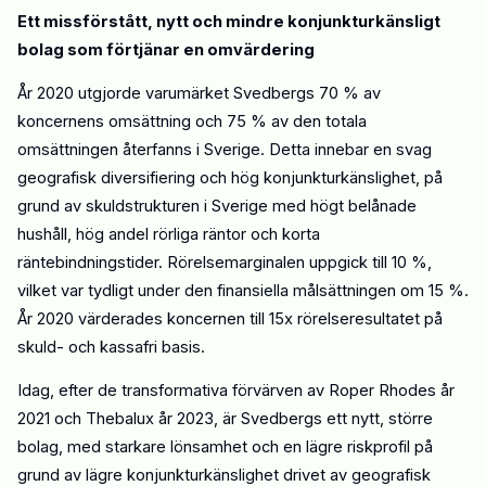
Ett missförstått, nytt och mindre konjunkturkänsligt
bolag som förtjänar en omvärdering
År 2020 utgjorde varumärket Svedbergs 70 % av
koncernens omsättning och 75 % av den totala
omsättningen återfanns i Sverige. Detta innebar en svag
geografisk diversifiering och hög konjunkturkänslighet, på
grund av skuldstrukturen i Sverige med högt belånade
hushåll, hög andel rörliga räntor och korta
räntebindningstider. Rörelsemarginalen uppgick till 1
0
%,
vilket var tydligt under den finansiella målsättningen om 15 %.
År 2020 värderades koncernen till 15x rörelseresultatet på
skuld- och kassafri basis.
Idag, efter de transformativa förvärven av Roper Rhodes år
2021 och Thebalux
år
2023, är Svedbergs ett nytt, större
bolag, med
starkare
lönsamhet och en lägre riskprofil på
grund av lägre konjunkturkänslighet drivet av geografisk