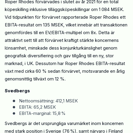
Roper Rhodes förvärvades i slutet av
år
2021 för en total
köpeskilling inklusive tilläggsköpeskillingar om 1 084 MSEK.
Vid tidpunkten för förvärvet rapporterade Roper Rhodes ett
EBITA-resultat om 135
MSEK, vilket innebär att transaktionen
genomfördes till en EV/EBITA-multipel om 8x. Detta är
attraktivt sett till att förvärvet kraftigt stärk
te
koncernens
lönsamhet, minskade dess konjunkturkänslighet genom
geografisk diversifiering och gav tillgång till en ny, stor
marknad
,
i UK. Dessutom har Roper Rhodes EBITA
-resultat
växt med cirka 60 % sedan förvärvet, motsvarande en årlig
genomsnittlig tillväxt om 12 %.
Svedbergs
•
Nettoomsättning: 412,1 MSEK
•
EBITA: 65,2 MSEK
•
EBITA-marginal: 15,8 %
Svedbergs är det ursprungliga varumärket inom koncernen
med stark position i Sverige (76 %), samt närvaro i Finland