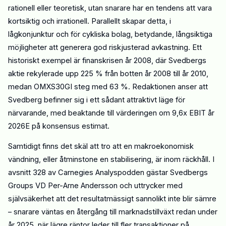
rationell eller teoretisk, utan snarare har en tendens att vara
kortsiktig och irrationell. Parallellt skapar detta, i
lågkonjunktur och för cykliska bolag, betydande, långsiktiga
möjligheter att generera god riskjusterad avkastning. Ett
historiskt exempel
är
finanskrisen
år
2008
, där
Svedbergs
aktie rekylerade upp 225 % från botten
år
2008 till
år
2010,
medan OMXS30GI
steg med
63 %.
Redaktionen anser att
Svedberg befinner sig i ett sådant attraktivt läge för
närvarande, med beaktande till värderingen om 9,6x EBIT år
2026E på konsensus estimat.
Samtidigt finns det skäl att tro att en makroekonomisk
vändning, eller åtminstone en stabilisering, är inom räckhåll.
I
avsnitt 328 av Carnegies Analyspodden gästar Svedbergs
Groups VD Per-Arne Andersson och uttrycker med
självsäkerhet att det resultatmässigt sannolikt inte blir sämre
– snarare väntas en återgång till marknadstillväxt redan under
år
2025
, när lägre räntor leder till fler transaktioner på