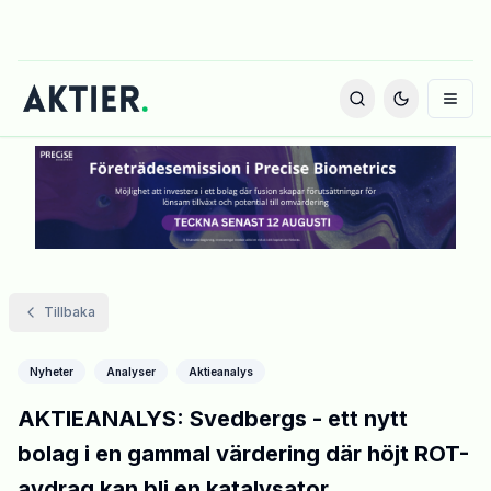
Tillbaka
Nyheter
Analyser
Aktieanalys
AKTIEANALYS: Svedbergs - ett nytt
bolag i en gammal värdering där höjt ROT-
avdrag kan bli en katalysator