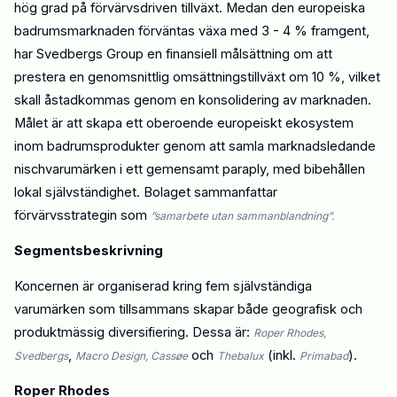
hög grad på förvärvsdriven tillväxt. Medan den europeiska
badrumsmarknaden förväntas växa med 3 - 4 % framgent,
har Svedbergs Group en finansiell målsättning om att
prestera en genomsnittlig omsättningstillväxt om 10 %, vilket
skall åstadkommas genom en konsolidering av marknaden.
Målet är att skapa ett oberoende europeiskt ekosystem
inom badrumsprodukter genom att samla marknadsledande
nischvarumärken i ett gemensamt paraply, med bibehållen
lokal självständighet.
Bolaget sammanfattar
förvärvsstrategin som
”samarbete utan sammanblandning”.
Segmentsbeskrivning
Koncernen är organiserad kring
fem
självständiga
varumärken som tillsammans skapar både geografisk och
produktmässig diversifiering. Dessa är:
Roper Rhodes
,
,
och
(inkl.
)
.
Svedbergs
Macro Design
,
Cassøe
Thebalux
Primabad
Roper Rhodes