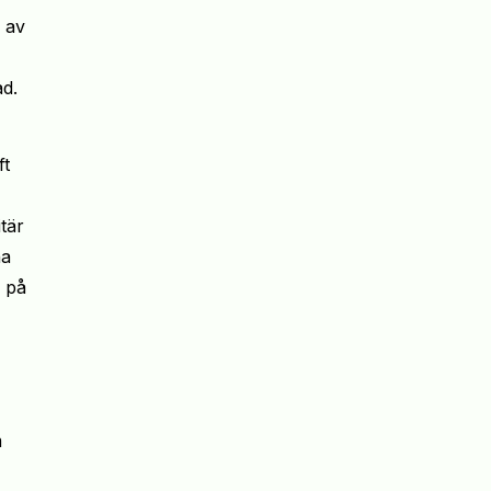
 av
ad.
ft
tär
na
v på
m