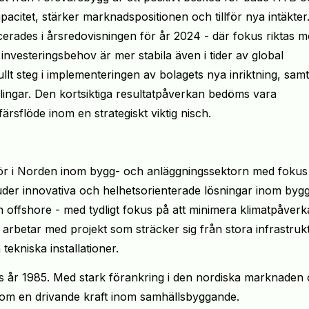
citet, stärker marknadspositionen och tillför nya intäkter
erades i årsredovisningen för år 2024 - där fokus riktas m
nvesteringsbehov är mer stabila även i tider av global
llt steg i implementeringen av bolagets nya inriktning, samti
lingar. Den kortsiktiga resultatpåverkan bedöms vara
ärsflöde inom en strategiskt viktig nisch.
ör i Norden inom bygg- och anläggningssektorn med fokus
juder innovativa och helhetsorienterade lösningar inom bygg
ch offshore - med tydligt fokus på att minimera klimatpåver
arbetar med projekt som sträcker sig från stora infrastruk
tekniska installationer.
s år 1985. Med stark förankring i den nordiska marknaden
som en drivande kraft inom samhällsbyggande.