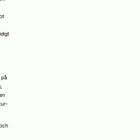
.
ot
digt
 på
,
kan
tur-
 och