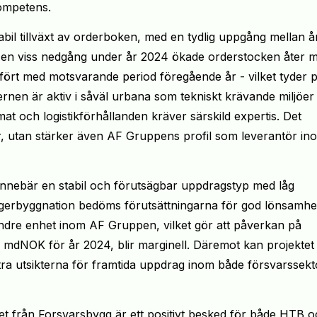
ompetens.
il tillväxt av orderboken, med en tydlig uppgång mellan å
r en viss nedgång under år 2024 ökade orderstocken åter 
mfört med motsvarande period föregående år - vilket tyder 
rnen är aktiv i såväl urbana som tekniskt krävande miljöer
at och logistikförhållanden kräver särskild expertis. Det
äkter, utan stärker även AF Gruppens profil som leverantör in
- innebär en stabil och förutsägbar uppdragstyp med låg
 lagerbyggnation bedöms förutsättningarna för god lönsamhe
ndre enhet inom AF Gruppen, vilket gör att påverkan på
6 mdNOK för år 2024, blir marginell. Däremot kan projektet
ttra utsikterna för framtida uppdrag inom både försvarssek
t från Forsvarsbygg är ett positivt besked för både HTB 