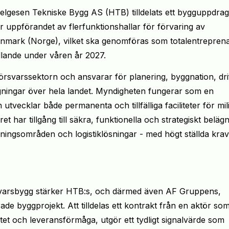
elgesen Tekniske Bygg AS (HTB) tilldelats ett bygguppdrag
r uppförandet av flerfunktionshallar för förvaring av
innmark (Norge), vilket ska genomföras som totalentrepren
ällande under våren år 2027.
örsvarssektorn och ansvarar för planering, byggnation, dri
gningar över hela landet. Myndigheten fungerar som en
vecklar både permanenta och tillfälliga faciliteter för mili
t har tillgång till säkra, funktionella och strategiskt beläg
övningsområden och logistiklösningar - med högt ställda kra
svarsbygg stärker HTB:s, och därmed även AF Gruppens,
ade byggprojekt. Att tilldelas ett kontrakt från en aktör so
tet och leveransförmåga, utgör ett tydligt signalvärde som