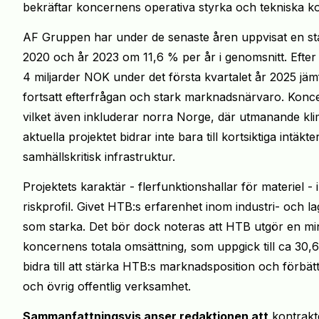
bekräftar koncernens operativa styrka och tekniska k
AF Gruppen har under de senaste åren uppvisat en stab
2020 och år 2023 om 11,6 % per år i genomsnitt. Efte
4 miljarder NOK under det första kvartalet år 2025 jä
fortsatt efterfrågan och stark marknadsnärvaro. Konce
vilket även inkluderar norra Norge, där utmanande klim
aktuella projektet bidrar inte bara till kortsiktiga int
samhällskritisk infrastruktur.
Projektets karaktär - flerfunktionshallar för materiel 
riskprofil. Givet HTB:s erfarenhet inom industri- och
som starka. Det bör dock noteras att HTB utgör en mi
koncernens totala omsättning, som uppgick till ca 30,
bidra till att stärka HTB:s marknadsposition och förbä
och övrig offentlig verksamhet.
Sammanfattningsvis anser redaktionen att
kontrakte