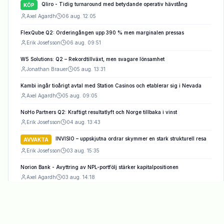
Qliro - Tidig turnaround med betydande operativ hävstång
KÖP
Axel Agardh
06 aug. 12:05
FlexQube Q2: Orderingången upp 390 % men marginalen pressas
Erik Josefsson
06 aug. 09:51
W5 Solutions: Q2 – Rekordtillväxt, men svagare lönsamhet
Jonathan Brauer
05 aug. 13:31
Kambi ingår tioårigt avtal med Station Casinos och etablerar sig i Nevada
Axel Agardh
05 aug. 09:05
NoHo Partners Q2: Kraftigt resultatlyft och Norge tillbaka i vinst
Erik Josefsson
04 aug. 13:43
INVISIO – uppskjutna ordrar skymmer en stark strukturell resa
AVVAKTA
Erik Josefsson
03 aug. 15:35
Norion Bank - Avyttring av NPL-portfölj stärker kapitalpositionen
Axel Agardh
03 aug. 14:18
Net Insight – Ordertiming och cyklisk svaghet skymmer
AVVAKTA
uppsida
Jonathan Brauer
02 aug. 21:18