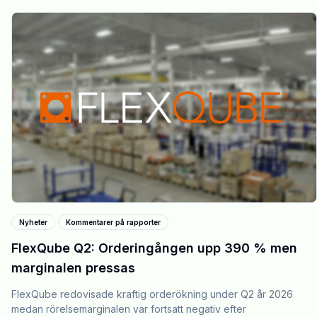
Nyheter
Kommentarer på rapporter
FlexQube Q2: Orderingången upp 390 % men
marginalen pressas
FlexQube redovisade kraftig orderökning under Q2 år 2026
medan rörelsemarginalen var fortsatt negativ efter