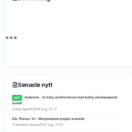
Senaste nytt
Sustainion - En tidig serieförvärvare med tydlig värdeskapande
KÖP
modell
Axel Agardh
08 aug. 07:27
EQL Pharma: Q1 – Marginalpress präglar kvartalet
Jonathan Brauer
07 aug. 12:04