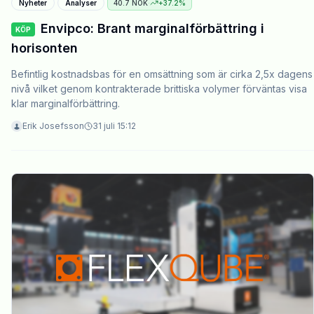
Nyheter
Analyser
40.7
NOK
·
+
37.2
%
Envipco: Brant marginalförbättring i
KÖP
horisonten
Befintlig kostnadsbas för en omsättning som är cirka 2,5x dagens
nivå vilket genom kontrakterade brittiska volymer förväntas visa
klar marginalförbättring.
Erik Josefsson
31 juli 15:12