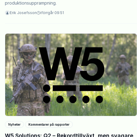
produktionsupprampning.
Erik Josefsson
iförrgår 09:51
Nyheter
Kommentarer på rapporter
W5 Solutions: Q2 – Rekordtillväxt, men svagare