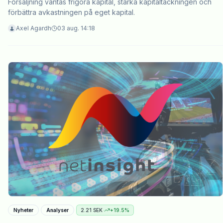
Försäljning väntas frigöra kapital, stärka kapitaltäckningen och
förbättra avkastningen på eget kapital.
Axel Agardh
03 aug. 14:18
Nyheter
Analyser
2.21
SEK
·
+
19.5
%