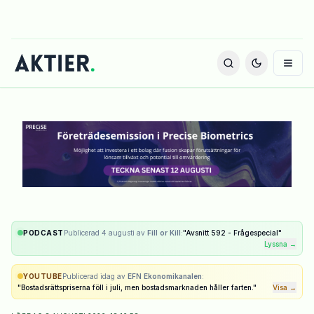
PODCAST
Publicerad
4 augusti
av
Fill or Kill
:
"
Avsnitt 592 - Frågespecial
"
Lyssna →
YOUTUBE
Publicerad
idag
av
EFN Ekonomikanalen
:
"
Bostadsrättspriserna föll i juli, men bostadsmarknaden håller farten.
"
Visa →