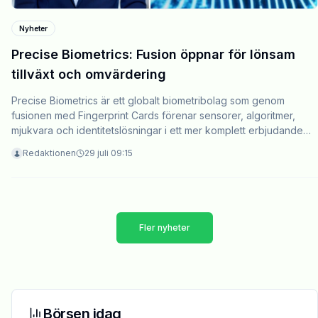
Nyheter
Precise Biometrics: Fusion öppnar för lönsam
tillväxt och omvärdering
Precise Biometrics är ett globalt biometribolag som genom
fusionen med Fingerprint Cards förenar sensorer, algoritmer,
mjukvara och identitetslösningar i ett mer komplett erbjudande
inom fysisk och digital säkerhet. Fusionen väntas medföra årliga
Redaktionen
29 juli 09:15
kostnadssynergier om minst 45 MSEK, samtidigt som den
gemensamma kundbasen öppnar för korsförsäljning och nya
intäkter.
Fler nyheter
Börsen idag