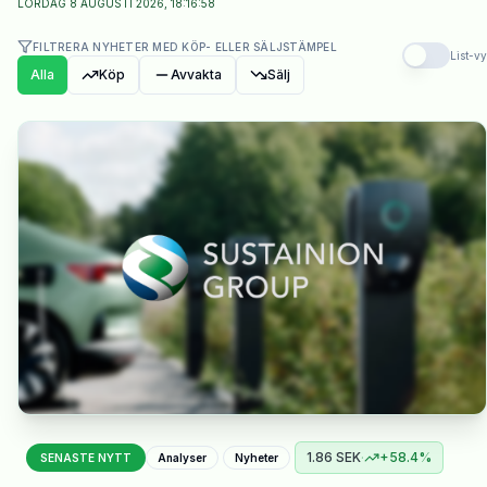
LÖRDAG 8 AUGUSTI 2026, 18:17:00
FILTRERA NYHETER MED KÖP- ELLER SÄLJSTÄMPEL
List-vy
Alla
Köp
Avvakta
Sälj
1.86
SEK
·
+
58.4
%
SENASTE NYTT
Analyser
Nyheter