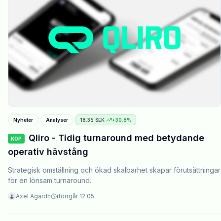
Nyheter
Analyser
18.35
SEK
·
+
30.8
%
Qliro - Tidig turnaround med betydande
KÖP
operativ hävstång
Strategisk omställning och ökad skalbarhet skapar förutsättningar
för en lönsam turnaround.
Axel Agardh
iförrgår 12:05