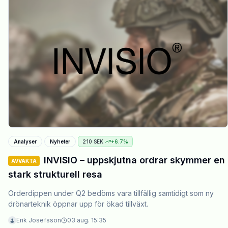
Analyser
Nyheter
210
SEK
·
+
6.7
%
INVISIO – uppskjutna ordrar skymmer en
AVVAKTA
stark strukturell resa
Orderdippen under Q2 bedöms vara tillfällig samtidigt som ny
drönarteknik öppnar upp för ökad tillväxt.
Erik Josefsson
03 aug. 15:35